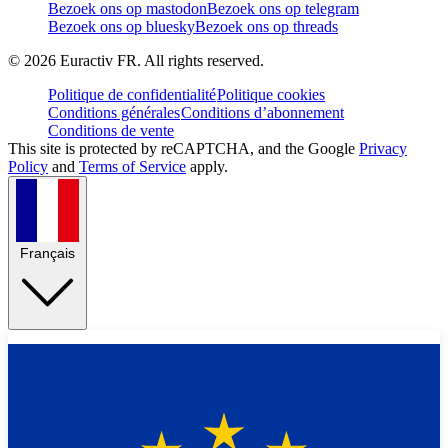
Bezoek ons op mastodon
Bezoek ons op telegram
Bezoek ons op bluesky
Bezoek ons op threads
©
2026
Euractiv FR. All rights reserved.
Politique de confidentialité
Politique cookies
Conditions générales
Conditions d’abonnement
Conditions de vente
This site is protected by reCAPTCHA, and the Google
Privacy
Policy
and
Terms of Service
apply.
Français