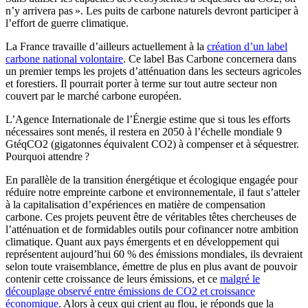
n’y arrivera pas ». Les puits de carbone naturels devront participer à
l’effort de guerre climatique.
La France travaille d’ailleurs actuellement à la
création d’un label
carbone national volontaire
. Ce label Bas Carbone concernera dans
un premier temps les projets d’atténuation dans les secteurs agricoles
et forestiers. Il pourrait porter à terme sur tout autre secteur non
couvert par le marché carbone européen.
L’Agence Internationale de l’Énergie estime que si tous les efforts
nécessaires sont menés, il restera en 2050 à l’échelle mondiale 9
GtéqCO2 (gigatonnes équivalent CO2) à compenser et à séquestrer.
Pourquoi attendre ?
En parallèle de la transition énergétique et écologique engagée pour
réduire notre empreinte carbone et environnementale, il faut s’atteler
à la capitalisation d’expériences en matière de compensation
carbone. Ces projets peuvent être de véritables têtes chercheuses de
l’atténuation et de formidables outils pour cofinancer notre ambition
climatique. Quant aux pays émergents et en développement qui
représentent aujourd’hui 60 % des émissions mondiales, ils devraient
selon toute vraisemblance, émettre de plus en plus avant de pouvoir
contenir cette croissance de leurs émissions, et ce
malgré le
découplage observé entre émissions de CO2 et croissance
économique
. Alors à ceux qui crient au flou, je réponds que la