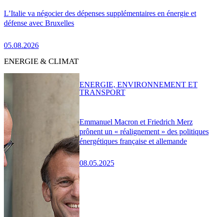
L’Italie va négocier des dépenses supplémentaires en énergie et
défense avec Bruxelles
05.08.2026
ENERGIE & CLIMAT
ENERGIE, ENVIRONNEMENT ET
TRANSPORT
Emmanuel Macron et Friedrich Merz
prônent un « réalignement » des politiques
énergétiques française et allemande
08.05.2025