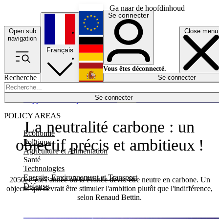
Ga naar de hoofdinhoud
Se connecter
Open sub
Close menu
English
navigation
Français
Deutsch
Vous êtes déconnecté.
Recherche
Se connecter
Español
Lumières éteintes
Se connecter
Rapporteur
Politique
Économie
Newsletters
Evénements
Em
POLICY AREAS
La neutralité carbone : un
Economie
objectif précis et ambitieux !
Politique
Agriculture et Alimentation
Santé
Technologies
Energie, Environnement et Transport
2050, c’est l’année où la France devra être neutre en carbone. Un
Défense
objectif qui devrait être stimuler l'ambition plutôt que l'indifférence,
selon Renaud Bettin.