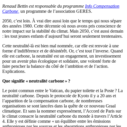
Renaud Bettin est responsable du programme
Info Compensation
Carbone,
un programme de l’association GERES.
2050, c’est loin. À vrai dire aussi loin que le temps qui nous sépare
des années 1980. Cette décennie où nous avons pris conscience de
notre impact sur la stabilité du climat. Mais 2050, c’est aussi demain
: les tout jeunes enfants d’aujourd’hui seront seulement trentenaires.
Cette neutralité-là est bien mal nommée, car elle est renvoie à une
forme d’indifférence et de désintérêt. Or, c’est tout l’inverse. Quand
elle est carbone, la neutralité est un engagement, un investissement
pour un avenir plus écologique et solidaire, une volonté forte de
faire pencher la balance du côté de l’ambition et de l’action.
Explications.
Que signifie « neutralité carbone » ?
Le point commun entre le Vatican, du papier toilette et la Poste ? La
neutralité carbone. Depuis le protocole de Kyoto il y a 20 ans et
l’apparition de la compensation carbone, de nombreuses
organisations se sont lancées dans la quête de ce nouveau Graal
climatique. Et sans la nommer expressément, l’Accord de Paris sur
le climat consacre la neutralité carbone du monde à travers l’Article
4. Elle y est définie comme « un équilibre entre les émissions
anthropiques par les sources et les absorptions anthropiques par les