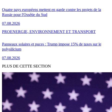
Quatre pays européens mettent en garde contre les projets de la
Russie pour l'Ossétie du Sud
07.08.2026
PRO
ENERGIE, ENVIRONNEMENT ET TRANSPORT
Panneaux solaires et puces : Trump impose 15% de taxes sur le
polysilicium
07.08.2026
PLUS DE CETTE SECTION