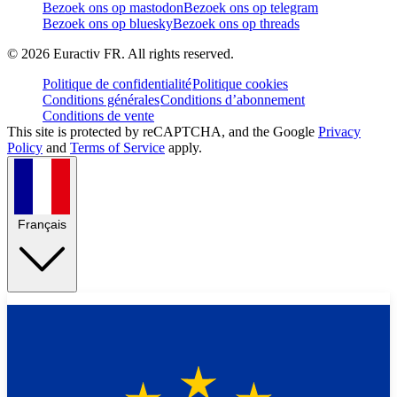
Bezoek ons op mastodon
Bezoek ons op telegram
Bezoek ons op bluesky
Bezoek ons op threads
©
2026
Euractiv FR. All rights reserved.
Politique de confidentialité
Politique cookies
Conditions générales
Conditions d’abonnement
Conditions de vente
This site is protected by reCAPTCHA, and the Google
Privacy
Policy
and
Terms of Service
apply.
Français