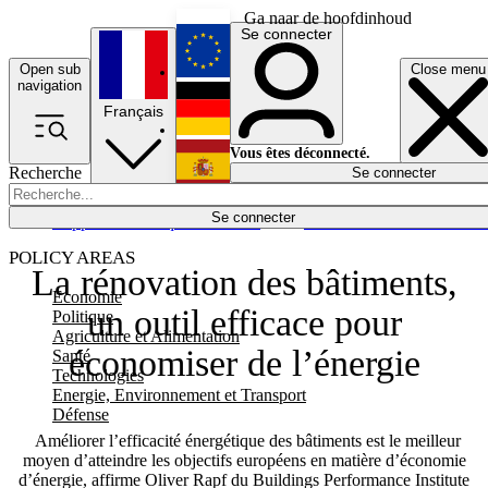
Ga naar de hoofdinhoud
Se connecter
Open sub
Close menu
English
navigation
Français
Deutsch
Vous êtes déconnecté.
Recherche
Se connecter
Español
Lumières éteintes
Se connecter
Rapporteur
Politique
Économie
Newsletters
Evénements
Em
POLICY AREAS
La rénovation des bâtiments,
Economie
un outil efficace pour
Politique
Agriculture et Alimentation
économiser de l’énergie
Santé
Technologies
Energie, Environnement et Transport
Défense
Améliorer l’efficacité énergétique des bâtiments est le meilleur
moyen d’atteindre les objectifs européens en matière d’économie
d’énergie, affirme Oliver Rapf du Buildings Performance Institute