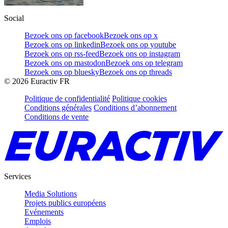
Social
Bezoek ons op facebook
Bezoek ons op x
Bezoek ons op linkedin
Bezoek ons op youtube
Bezoek ons op rss-feed
Bezoek ons op instagram
Bezoek ons op mastodon
Bezoek ons op telegram
Bezoek ons op bluesky
Bezoek ons op threads
©
2026
Euractiv FR
Politique de confidentialité
Politique cookies
Conditions générales
Conditions d’abonnement
Conditions de vente
Services
Media Solutions
Projets publics européens
Evénements
Emplois