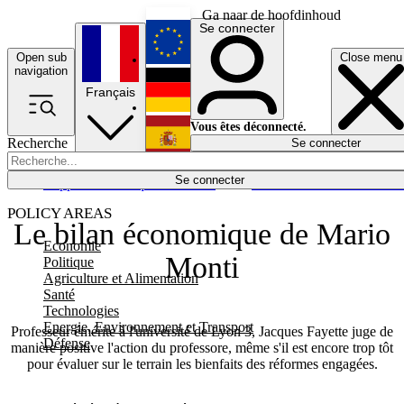
Ga naar de hoofdinhoud
Se connecter
Open sub
Close menu
English
navigation
Français
Deutsch
Vous êtes déconnecté.
Recherche
Se connecter
Español
Lumières éteintes
Se connecter
Rapporteur
Politique
Économie
Newsletters
Evénements
Em
POLICY AREAS
Le bilan économique de Mario
Economie
Monti
Politique
Agriculture et Alimentation
Santé
Technologies
Energie, Environnement et Transport
Professeur émérite à l'université de Lyon 3, Jacques Fayette juge de
Défense
manière positive l'action du professore, même s'il est encore trop tôt
pour évaluer sur le terrain les bienfaits des réformes engagées.