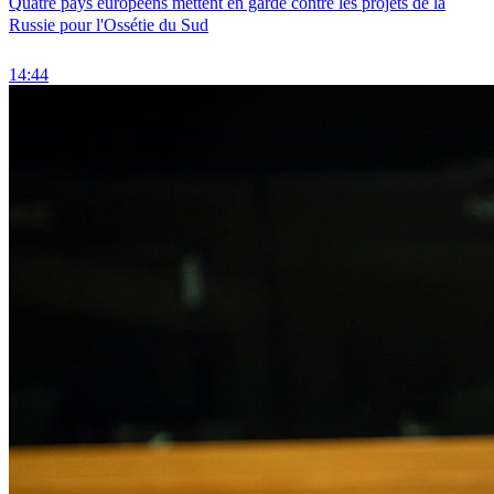
Quatre pays européens mettent en garde contre les projets de la
Russie pour l'Ossétie du Sud
14:44