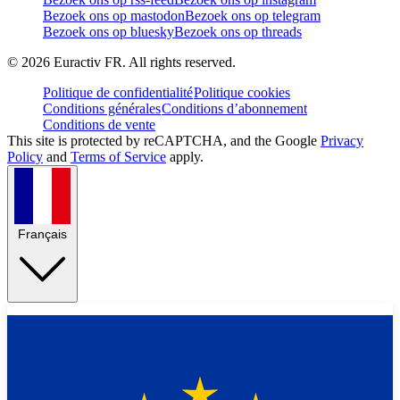
Bezoek ons op mastodon
Bezoek ons op telegram
Bezoek ons op bluesky
Bezoek ons op threads
©
2026
Euractiv FR. All rights reserved.
Politique de confidentialité
Politique cookies
Conditions générales
Conditions d’abonnement
Conditions de vente
This site is protected by reCAPTCHA, and the Google
Privacy
Policy
and
Terms of Service
apply.
Français