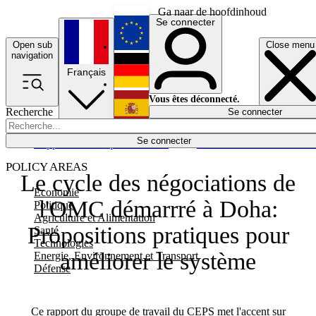
Ga naar de hoofdinhoud
Se connecter
Open sub
Close menu
English
navigation
Français
Deutsch
Vous êtes déconnecté.
Recherche
Se connecter
Español
Lumières éteintes
Se connecter
Rapporteur
Politique
Économie
Newsletters
Evénements
Em
POLICY AREAS
Le cycle des négociations de
Economie
l'OMC démarrré à Doha:
Politique
Agriculture et Alimentation
Propositions pratiques pour
Santé
Technologies
améliorer le système
Energie, Environnement et Transport
Défense
Ce rapport du groupe de travail du CEPS met l'accent sur