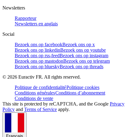
Newsletters
Rapporteur
Newsletters en anglais
Social
Bezoek ons op facebook
Bezoek ons op x
Bezoek ons op linkedin
Bezoek ons op youtube
Bezoek ons op rss-feed
Bezoek ons op instagram
Bezoek ons op mastodon
Bezoek ons op telegram
Bezoek ons op bluesky
Bezoek ons op threads
©
2026
Euractiv FR. All rights reserved.
Politique de confidentialité
Politique cookies
Conditions générales
Conditions d’abonnement
Conditions de vente
This site is protected by reCAPTCHA, and the Google
Privacy
Policy
and
Terms of Service
apply.
Français