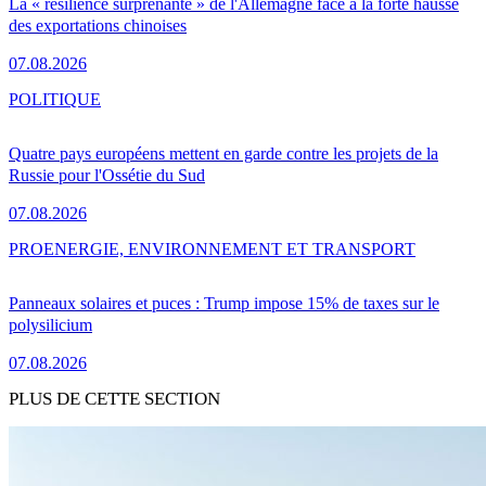
La « résilience surprenante » de l'Allemagne face à la forte hausse
des exportations chinoises
07.08.2026
POLITIQUE
Quatre pays européens mettent en garde contre les projets de la
Russie pour l'Ossétie du Sud
07.08.2026
PRO
ENERGIE, ENVIRONNEMENT ET TRANSPORT
Panneaux solaires et puces : Trump impose 15% de taxes sur le
polysilicium
07.08.2026
PLUS DE CETTE SECTION