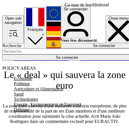
Ga naar de hoofdinhoud
Se connecter
Open sub
Close menu
English
navigation
Français
Deutsch
Vous êtes déconnecté.
Recherche
Se connecter
Español
Lumières éteintes
Se connecter
Rapporteur
Politique
Économie
Newsletters
Evénements
Em
POLICY AREAS
Le « deal » qui sauvera la zone
Economie
euro
Politique
Agriculture et Alimentation
Santé
Technologies
Energie, Environnement et Transport
La zone euro a besoin d'une meilleure cohésion européenne, de plus
Défense
de responsabilité de la part de ses Etats membres et d'une meilleure
coordination pour surmonter la crise actuelle, écrit Maria João
Rodrigues dans un commentaire exclusif pour EURACTIV.