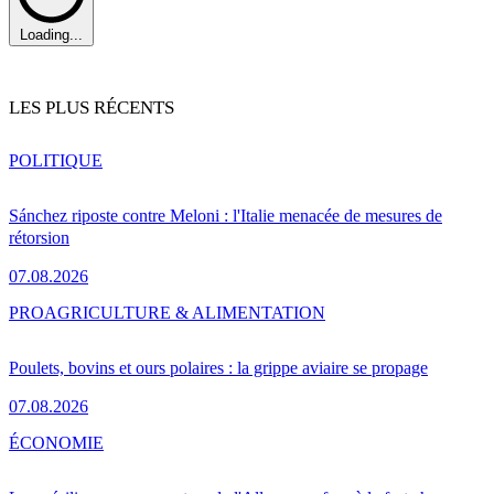
Loading...
LES PLUS RÉCENTS
POLITIQUE
Sánchez riposte contre Meloni : l'Italie menacée de mesures de
rétorsion
07.08.2026
PRO
AGRICULTURE & ALIMENTATION
Poulets, bovins et ours polaires : la grippe aviaire se propage
07.08.2026
ÉCONOMIE