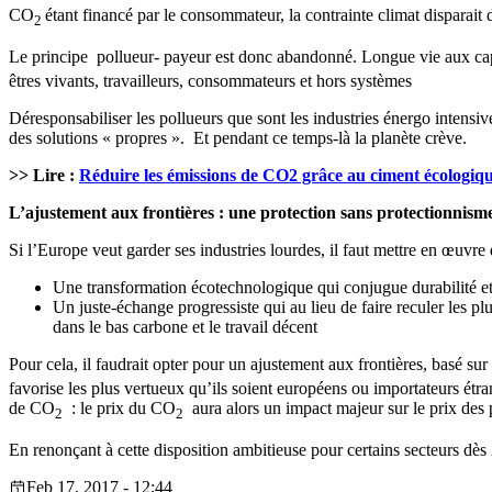
CO
étant financé par le consommateur, la contrainte climat disparait d
2
Le principe pollueur- payeur est donc abandonné. Longue vie aux ca
êtres vivants, travailleurs, consommateurs et hors systèmes
Déresponsabiliser les pollueurs que sont les industries énergo intensiv
des solutions « propres ». Et pendant ce temps-là la planète crève.
>> Lire :
Réduire les émissions de CO2 grâce au ciment écologiq
L’ajustement aux frontières : une protection sans protectionnism
Si l’Europe veut garder ses industries lourdes, il faut mettre en œuvre
Une transformation écotechnologique qui conjugue durabilité et
Un juste-échange progressiste qui au lieu de faire reculer les p
dans le bas carbone et le travail décent
Pour cela, il faudrait opter pour un ajustement aux frontières, basé su
favorise les plus vertueux qu’ils soient européens ou importateurs étra
de CO
: le prix du CO
aura alors un impact majeur sur le prix des p
2
2
En renonçant à cette disposition ambitieuse pour certains secteurs dès 
Feb 17, 2017 - 12:44