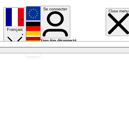
Se connecter
Close menu
English
Français
Deutsch
Vous êtes déconnecté.
Se connecter
Español
Lumières éteintes