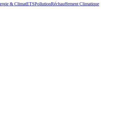
ergie & Climat
ETS
Pollution
Réchauffement Climatique