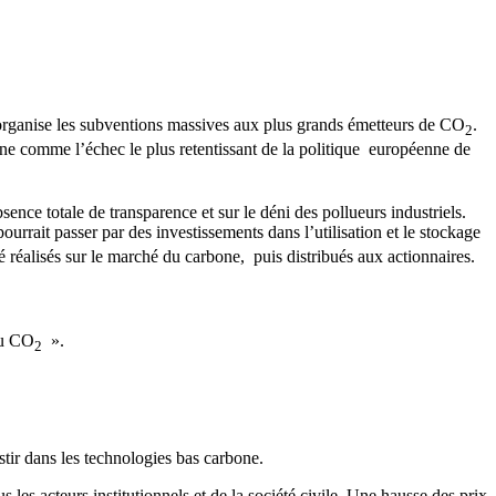
i organise les subventions massives aux plus grands émetteurs de CO
.
2
e comme l’échec le plus retentissant de la politique européenne de
nce totale de transparence et sur le déni des pollueurs industriels.
ourrait passer par des investissements dans l’utilisation et le stockage
 réalisés sur le marché du carbone, puis distribués aux actionnaires.
 du CO
».
2
stir dans les technologies bas carbone.
s les acteurs institutionnels et de la société civile. Une hausse des prix