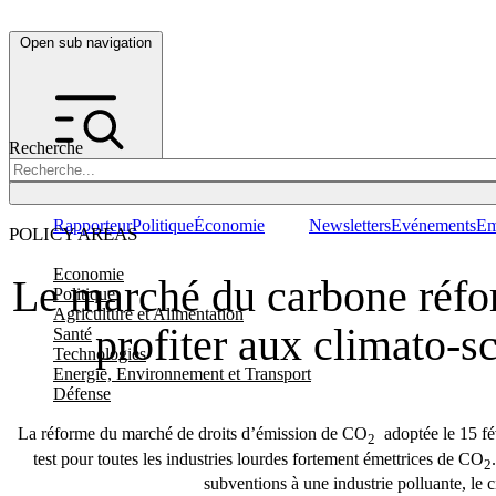
Open sub navigation
Recherche
Rapporteur
Politique
Économie
Newsletters
Evénements
Em
POLICY AREAS
Economie
Le marché du carbone réfo
Politique
Agriculture et Alimentation
profiter aux climato-s
Santé
Technologies
Energie, Environnement et Transport
Défense
La réforme du marché de droits d’émission de CO
adoptée le 15 fév
2
test pour toutes les industries lourdes fortement émettrices de CO
2
subventions à une industrie polluante, le 