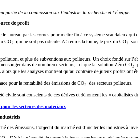
t partie de la commission sur l’industrie, la recherche et l’énergie.
urce de profit
nne le taureau par les cornes pour mettre fin à ce système scandaleux qu
 du CO
qui ne soit pas ridicule. A 5 euros la tonne, le prix du CO
sonn
2
2
ollution, et plus de subventions aux pollueurs. Un choix fondé sur l’abse
 et mensonger dans de nombreux secteurs, et que la solution Zéro CO
p
2
ors que les analyses montrent qu’au contraire de juteux profits ont été
nace pour la rentabilité des émissions de CO
des secteurs pollueurs.
2
té civile sont conscients de ces dérives et dénoncent les « capitalistes
 pour les secteurs des matériaux
ndustriels
 des émissions, l’objectif du marché est d’inciter les industries à inve
 CO
. D’où la nécessité de peser à la hausse sur les prix, réclamée par tou