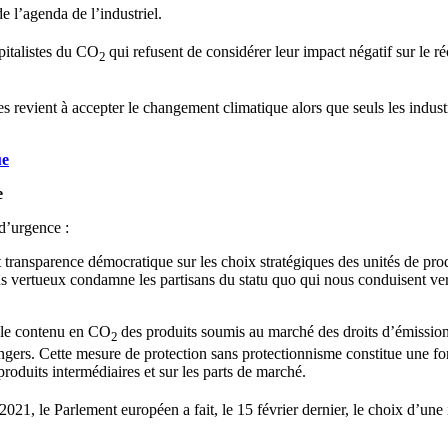
e l’agenda de l’industriel.
pitalistes du CO
qui refusent de considérer leur impact négatif sur le r
2
es revient à accepter le changement climatique alors que seuls les indus
ue
e
 d’urgence :
 transparence démocratique sur les choix stratégiques des unités de pro
lus vertueux condamne les partisans du statu quo qui nous conduisent vers
r le contenu en CO
des produits soumis au marché des droits d’émission,
2
ngers. Cette mesure de protection sans protectionnisme constitue une forte
roduits intermédiaires et sur les parts de marché.
2021, le Parlement européen a fait, le 15 février dernier, le choix d’une 