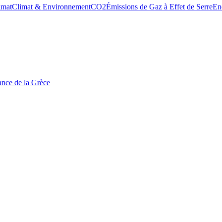
imat
Climat & Environnement
CO2
Émissions de Gaz à Effet de Serre
En
tance de la Grèce