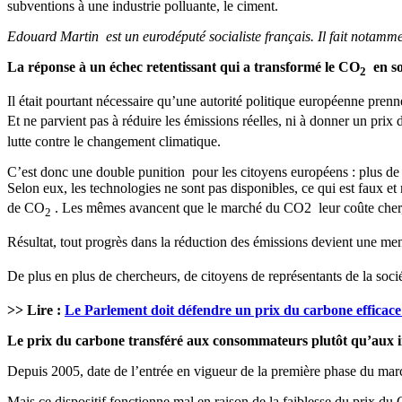
subventions à une industrie polluante, le ciment.
Edouard Martin est un eurodéputé socialiste français. Il fait notammen
La réponse à un échec retentissant qui a transformé le CO
en so
2
Il était pourtant nécessaire qu’une autorité politique européenne pre
Et ne parvient pas à réduire les émissions réelles, ni à donner un prix
lutte contre le changement climatique.
C’est donc une double punition pour les citoyens européens : plus de p
Selon eux, les technologies ne sont pas disponibles, ce qui est faux
de CO
. Les mêmes avancent que le marché du CO2 leur coûte cher, al
2
Résultat, tout progrès dans la réduction des émissions devient une me
De plus en plus de chercheurs, de citoyens de représentants de la socié
>> Lire :
Le Parlement doit défendre un prix du carbone efficace
Le prix du carbone transféré aux consommateurs plutôt qu’aux i
Depuis 2005, date de l’entrée en vigueur de la première phase du marché
Mais ce dispositif fonctionne mal en raison de la faiblesse du prix du