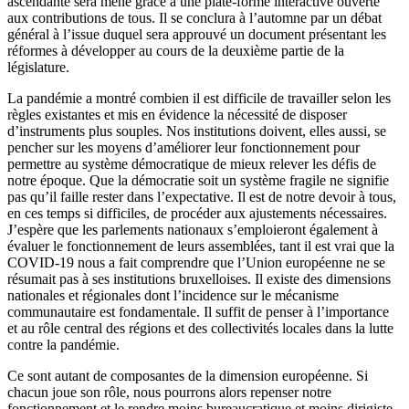
ascendante sera mené grâce à une plate-forme interactive ouverte
aux contributions de tous. Il se conclura à l’automne par un débat
général à l’issue duquel sera approuvé un document présentant les
réformes à développer au cours de la deuxième partie de la
législature.
La pandémie a montré combien il est difficile de travailler selon les
règles existantes et mis en évidence la nécessité de disposer
d’instruments plus souples. Nos institutions doivent, elles aussi, se
pencher sur les moyens d’améliorer leur fonctionnement pour
permettre au système démocratique de mieux relever les défis de
notre époque. Que la démocratie soit un système fragile ne signifie
pas qu’il faille rester dans l’expectative. Il est de notre devoir à tous,
en ces temps si difficiles, de procéder aux ajustements nécessaires.
J’espère que les parlements nationaux s’emploieront également à
évaluer le fonctionnement de leurs assemblées, tant il est vrai que la
COVID-19 nous a fait comprendre que l’Union européenne ne se
résumait pas à ses institutions bruxelloises. Il existe des dimensions
nationales et régionales dont l’incidence sur le mécanisme
communautaire est fondamentale. Il suffit de penser à l’importance
et au rôle central des régions et des collectivités locales dans la lutte
contre la pandémie.
Ce sont autant de composantes de la dimension européenne. Si
chacun joue son rôle, nous pourrons alors repenser notre
fonctionnement et le rendre moins bureaucratique et moins dirigiste.