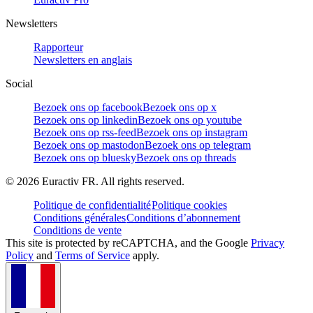
Newsletters
Rapporteur
Newsletters en anglais
Social
Bezoek ons op facebook
Bezoek ons op x
Bezoek ons op linkedin
Bezoek ons op youtube
Bezoek ons op rss-feed
Bezoek ons op instagram
Bezoek ons op mastodon
Bezoek ons op telegram
Bezoek ons op bluesky
Bezoek ons op threads
©
2026
Euractiv FR. All rights reserved.
Politique de confidentialité
Politique cookies
Conditions générales
Conditions d’abonnement
Conditions de vente
This site is protected by reCAPTCHA, and the Google
Privacy
Policy
and
Terms of Service
apply.