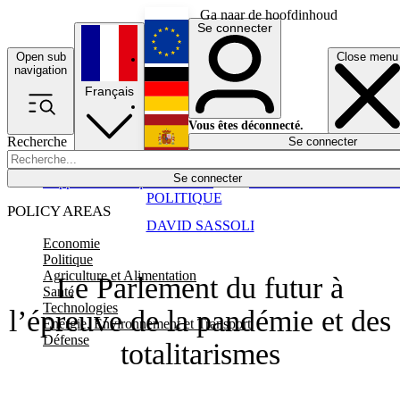
Ga naar de hoofdinhoud
Se connecter
Open sub
Close menu
English
navigation
Français
Deutsch
Vous êtes déconnecté.
Recherche
Se connecter
Español
Lumières éteintes
Se connecter
Rapporteur
Politique
Économie
Newsletters
Evénements
Em
POLITIQUE
POLICY AREAS
DAVID SASSOLI
Economie
Politique
Agriculture et Alimentation
Le Parlement du futur à
Santé
Technologies
l’épreuve de la pandémie et des
Energie, Environnement et Transport
Défense
totalitarismes