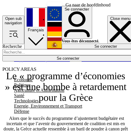
Ga naar de hoofdinhoud
Se connecter
Open sub
Close menu
English
navigation
Français
Deutsch
Vous êtes déconnecté.
Recherche
Se connecter
Español
Lumières éteintes
Se connecter
Rapporteur
Politique
Économie
Newsletters
Evénements
Em
POLICY AREAS
Le « programme d’économies
Economie
» est une bombe à retardement
Politique
Agriculture et Alimentation
pour la Grèce
Santé
Technologies
Energie, Environnement et Transport
Défense
Alors que le succès du programme d’ajustement budgétaire est
incertain et que l’avenir du gouvernement de coalition est mis en
doute, la Grèce actuelle ressemble à un baril de poudre à canon prêt