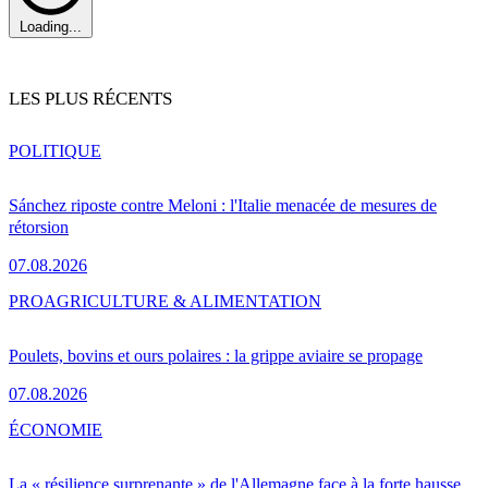
Loading...
LES PLUS RÉCENTS
POLITIQUE
Sánchez riposte contre Meloni : l'Italie menacée de mesures de
rétorsion
07.08.2026
PRO
AGRICULTURE & ALIMENTATION
Poulets, bovins et ours polaires : la grippe aviaire se propage
07.08.2026
ÉCONOMIE
La « résilience surprenante » de l'Allemagne face à la forte hausse