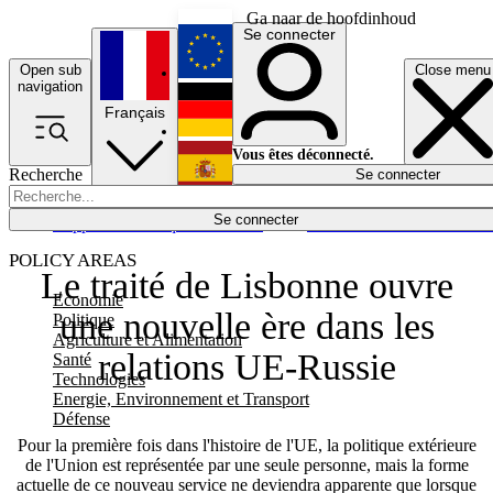
Ga naar de hoofdinhoud
Se connecter
Open sub
Close menu
English
navigation
Français
Deutsch
Vous êtes déconnecté.
Recherche
Se connecter
Español
Lumières éteintes
Se connecter
Rapporteur
Politique
Économie
Newsletters
Evénements
Em
POLICY AREAS
Le traité de Lisbonne ouvre
Economie
une nouvelle ère dans les
Politique
Agriculture et Alimentation
relations UE-Russie
Santé
Technologies
Energie, Environnement et Transport
Défense
Pour la première fois dans l'histoire de l'UE, la politique extérieure
de l'Union est représentée par une seule personne, mais la forme
actuelle de ce nouveau service ne deviendra apparente que lorsque