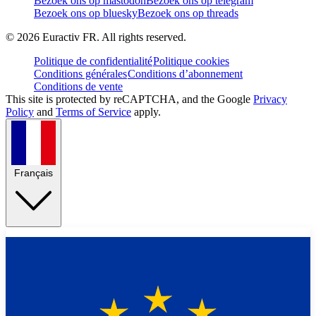
Bezoek ons op mastodon
Bezoek ons op telegram
Bezoek ons op bluesky
Bezoek ons op threads
©
2026
Euractiv FR. All rights reserved.
Politique de confidentialité
Politique cookies
Conditions générales
Conditions d’abonnement
Conditions de vente
This site is protected by reCAPTCHA, and the Google
Privacy
Policy
and
Terms of Service
apply.
Français