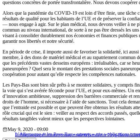
questions concrètes de portée transfrontalière. Nous devons coopérer
Alors que la pandémie du COVID-19 est loin d’être finie, une tâche com
résultats de qualité pour les habitants de l’UE et de préserver la conf
— nous engage à agir. Sur le plan médical, nous devons veiller à ne p
commun au niveau international, de sorte à ne pas être dressés les un
visant à consolider durablement nos économies et finances publiques 
garantir nos libertés et notre sécurité.
En période de crise, il importe aussi de favoriser la solidarité, ici au
membre, à des dons de matériel médical et au rapatriement commun des
que les précédents vastes desseins européens : irréalisables, car se he
paneuropéen ? Quel sera le montant des prestations sociales paneuropée
coopération pour autant qu’elle respecte les compétences nationales.
Les Pays-Bas sont bien sûr prêts à se montrer solidaires, y compris fi
la voie qui s’est avérée féconde pour l’UE, et pour eux-mêmes. Un eng
d’innovation ambitieuse, suppression des barrières commerciale et renf
droits de l’homme, si nécessaire à l’aide de sanctions. Tout cela dema
que l’entraide est possible et que peuvent être obtenus les résultats
rôle crucial qui est le sien : veiller au respect des accords passés, qu
résultats tangibles valent mieux que les perspectives lointaines.
May 9, 2020 - 09:00
L’Allemagne et les Pays-Bas « ouverts » aux « obligations coro
Politique
coopération
coronavirus
dette
pandémie
Pays-Bas
solidari