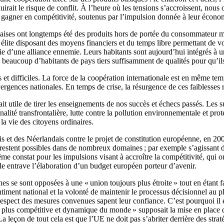
irait le risque de conflit. À l’heure où les tensions s’accroissent, nous
pu gagner en compétitivité, soutenus par l’impulsion donnée à leur économ
andaises ont longtemps été des produits hors de portée du consommateur 
lite disposant des moyens financiers et du temps libre permettant de voy
rtie d’une alliance ennemie. Leurs habitants sont aujourd’hui intégrés à
 beaucoup d’habitants de pays tiers suffisamment de qualités pour qu’ils r
s et difficiles. La force de la coopération internationale est en même te
ivergences nationales. En temps de crise, la résurgence de ces faiblesse
ait utile de tirer les enseignements de nos succès et échecs passés. Les
minalité transfrontalière, lutte contre la pollution environnementale et 
la vie des citoyens ordinaires.
is et des Néerlandais contre le projet de constitution européenne, en 20
estent possibles dans de nombreux domaines ; par exemple s’agissant 
ême constat pour les impulsions visant à accroître la compétitivité, qui
le entrave l’élaboration d’un budget européen porteur d’avenir.
 se sont opposées à une « union toujours plus étroite » tout en étant f
iment national et la volonté de maintenir le processus décisionnel au pl
espect des mesures convenues sapent leur confiance. C’est pourquoi il est
 plus compétitive et dynamique du monde » supposait la mise en place d
eçon de tout cela est que l’UE ne doit pas s’abriter derrière des straté