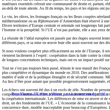
matériaux essentiels créerait une communauté de destin et, partant, rédu
au-delà de toute attente. Au fil du temps, les pays et les régions ont 
Le vin, les olives, les fromages français ou les fleurs coupées néerl
méditerranéenne ou au
Rijksmuseum
d’Amsterdam était réservé à une é
Divers territoires d’Europe centrale et orientale ont longtemps fait pa
l’homme et la prospérité. Si l’UE n’est pas parfaite, elle a aux yeux de
La réussite de l’idéal européen est passée par des étapes souvent lente
différents pays, et sa mise en œuvre bute elle aussi souvent sur des d
Si nous voulons coopérer plus efficacement au sein de l’Europe, il ser
viennent facilement à l’esprit : coopération dans la lutte contre la cri
de longues concertations techniques, mais ont eu un impact positif sur 
Tout ne s’est pas toujours bien passé, témoin le non massif des França
plus compétitive et dynamique du monde en 2010. Des améliorations r
matière d’asile et de la politique étrangère et de sécurité commune. M
Au lieu d’être pour autant que possible progressivement supprimée, el
Les échecs ont souvent été dus à un excès de zèle. Nombre de personnes
Pour Macron, l’Europe politique « est à un moment de vérité »
compétences nationales. Elles n’étaient pas seulement mues par un sent
la coopération internationale. Les différences de mise en œuvre et de r
droit, un des fondements de l’UE. « L’économie de la connaissance la
concurrence dure, modèle inacceptable pour beaucoup d’Européens. La l