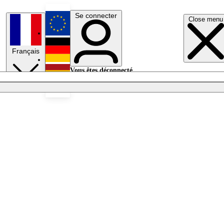
Se connecter
Close menu
English
Français
Deutsch
Vous êtes déconnecté.
Se connecter
Español
Lumières éteintes