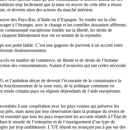
 oublions trop facilement que la mise en œuvre de cette idée a réussi
ie, et devenir ainsi des acteurs du marché intérieur.
moyen des Pays-Bas, d’Italie ou d’Espagne. Se rendre sur la côte
ager à l’étranger, avec le change et les contrôles douaniers afférents.
 une communauté européenne fondée sur la liberté, les droits de
isquent littéralement leur vie en tentant de la rejoindre.
mps son point faible. C’est une gageure de parvenir à un accord entre
s résonne douloureusement.
 succès en matière de commerce, de liberté et de droits de l’homme
protection des consommateurs. Autant d’avancées qui ont certes nécessité
05, et l’ambition déçue de devenir l’économie de la connaissance la
du fonctionnement de la zone euro, de la politique commune en
 ont rendu certains pays ou régions dépendants de l’aide européenne.
avorables à une coopération avec les pays voisins qui préserve les
us près, mais aussi par leur observation dans la pratique du revers de
 essentiel que tous les pays respectent les accords relatifs à l’État de
ans le monde de l’entreprise et de l’enseignement d’un type de
gies par trop ambitieuses. L’UE réussit en avançant pas à pas sur des