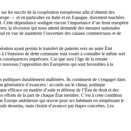
r sur les succès de la coopération européenne afin d’obtenir des
Europe — et en particulier en Italie et en Espagne, durement touchées
eul. Cette dépendance souligne encore l’importance d’un front européen
ères, la récession qui nous attend demande des mesures nationales
onal en vue de maintenir l’ouverture des canaux commerciaux et de
ération ayant permis le transfert de patients vers un autre État
s à l’émission de dette commune sont voués à connaître le même sort
es conséquences imprévues. Car que sera l’âge de la retraite
de nouveau l’opposition des Européens qui sont favorables à la
ces publiques durablement maîtrisées. Ils continuent de s’engager dans
génératrice d’avancées : accords sur le climat, politique
 efficace en matière d’asile et défense de l’État de droit et des
s efforts de la part de chaque État membre. C’est à cette condition
tte Europe ambitieuse qui œuvre pour ses habitants en remplissant le
rands desseins, mais choisir d’avancer par étapes concrètes. Les