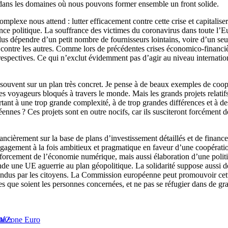
 dans les domaines où nous pouvons former ensemble un front solide.
plexe nous attend : lutter efficacement contre cette crise et capitalise
iance politique. La souffrance des victimes du coronavirus dans toute l’
lus dépendre d’un petit nombre de fournisseurs lointains, voire d’un s
s contre les autres. Comme lors de précédentes crises économico-financi
respectives. Ce qui n’exclut évidemment pas d’agir au niveau internati
ssi souvent sur un plan très concret. Je pense à de beaux exemples de coop
 voyageurs bloqués à travers le monde. Mais les grands projets relatif
urtant à une trop grande complexité, à de trop grandes différences et à d
nnes ? Ces projets sont en outre nocifs, car ils susciteront forcément 
nancièrement sur la base de plans d’investissement détaillés et de finan
agement à la fois ambitieux et pragmatique en faveur d’une coopération 
orcement de l’économie numérique, mais aussi élaboration d’une politique
nde une UE aguerrie au plan géopolitique. La solidarité suppose aussi de
 attendus par les citoyens. La Commission européenne peut promouvoir ce
elles que soient les personnes concernées, et ne pas se réfugier dans de g
na »
té
Zone Euro