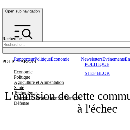
Open sub navigation
Recherche
Rapporteur
Politique
Économie
Newsletters
Evénements
Em
POLICY AREAS
POLITIQUE
Economie
STEF BLOK
Politique
Agriculture et Alimentation
Santé
L'émission de dette commu
Technologies
Energie, Environnement et Transport
Défense
à l'échec