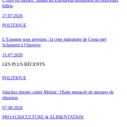
L’euro en mèmes : quand les Européens détournent les nouveaux
billets
27.07.2026
POLITIQUE
L’Espagne sous pression : la crise migratoire de Ceuta met
Schengen à l’épreuve
31.07.2026
LES PLUS RÉCENTS
POLITIQUE
Sánchez riposte contre Meloni : l'Italie menacée de mesures de
rétorsion
07.08.2026
PRO
AGRICULTURE & ALIMENTATION