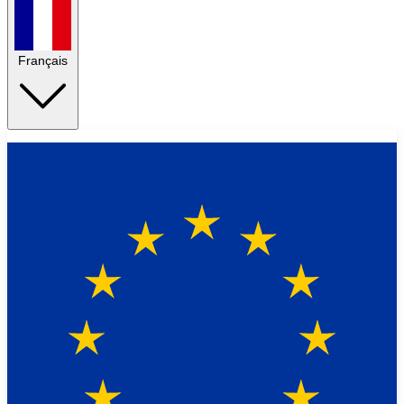
Français