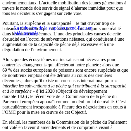
environnementaux. L’actuelle mobilisation des jeunes générations à
travers le monde doit servir de signal d’alarme immédiat pour que
tous les décideurs s’engagent sur cette voie.
Pourtant, la surpêche et la surcapacité – le fait d’avoir trop de
La réduction de la surpêche prend l’eau en
bateaux chassant trop peu de poissons – sont toujours une réalité
Méditerranée
dans les eaux européennes. L’une des principales causes de cette
absurdité est l’octroi de subventions néfastes, qui conduisent à une
augmentation de la capacité de pêche déjà excessive et à une
dégradation de l’environnement.
Alors que des écosystèmes marins sains sont nécessaires pour
contrer les changements qui affecteront notre planète ; alors que
69 % des stocks européens de poissons sont encore surpêchés et que
de nombreux emplois ont été détruits au cours des dernières
décennies ; alors qu’il existe un consensus international pour «
interdire les subventions à la pêche qui contribuent à la surcapacité
et à la surpêche
» d’ici 2020 (Objectif de développement
durable 14.6) ; le récent vote de la Commission de la pêche du
Parlement européen apparaît comme un déni brutal de réalité. C’est
particulièrement irresponsable à l’heure des négociations en cours à
l’OMC pour la mise en œuvre de cet Objectif.
En réalité, les membres de la Commission de la pêche du Parlement
ont voté en faveur d’amendements et de compromis visant à