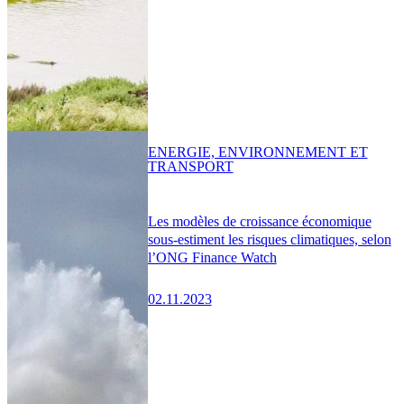
ENERGIE, ENVIRONNEMENT ET
TRANSPORT
Les modèles de croissance économique
sous-estiment les risques climatiques, selon
l’ONG Finance Watch
02.11.2023