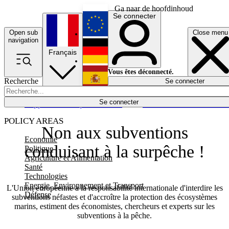
Ga naar de hoofdinhoud
Se connecter
Open sub
Close menu
English
navigation
Français
Deutsch
Vous êtes déconnecté.
Recherche
Se connecter
Español
Lumières éteintes
Se connecter
Rapporteur
Politique
Économie
Newsletters
Evénements
Em
POLICY AREAS
Non aux subventions
Economie
conduisant à la surpêche !
Politique
Agriculture et Alimentation
Santé
Technologies
Energie, Environnement et Transport
L'Union européenne a la responsabilité internationale d'interdire les
Défense
subventions néfastes et d'accroître la protection des écosystèmes
marins, estiment des économistes, chercheurs et experts sur les
subventions à la pêche.