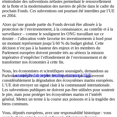
réintroduire des subventions néfastes permettant le renouvellement
de la flotte et la modernisation des navires de pêche dans le cadre du
prochain Fonds. Ces subventions ont pourtant été interdites par l’UE
en 2004.
Alors qu’une grande partie du Fonds devrait être allouée à la
protection de l’environnement, à la connaissance, au contrôle et à la
surveillance – comme le soulignent les ONG travaillant sur ce
dossier – l’allocation votée favorise les investissements à bord pour
un montant représentant jusqu’à 60 % du budget global. Cette
décision n’est pas à la hauteur des enjeux et les membres du
Parlement européen doivent prendre très au sérieux la mission
impérative d’empêcher l’effondrement de l’environnement et de
transformer nos économies à cette fin.
Nous, les économistes et scientifiques soussignés, demandons au
La surpêche fait perdre emplois et argent à l’UE
Parlement européen de rejeter les dispositions qui aggraveront
considérablement la dégradation des écosystèmes marins européens.
L’UE doit envoyer un signal clair à la communauté internationale.
Les subventions publiques ne doivent pas être utilisées pour soutenir
le pire, mais pour protéger les écosystèmes marins et l’intérêt
général. Mettez un terme à la course aux poissons et à la tragédie des
biens communs.
Vous, députés européens, avez une responsabilité historique : vous