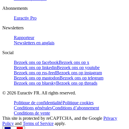
Abonnements
Euractiv Pro
Newsletters
Rapporteur
Newsletters en anglais
Social
Bezoek ons op facebook
Bezoek ons op x
Bezoek ons op linkedin
Bezoek ons op youtube
Bezoek ons op rss-feed
Bezoek ons op instagram
Bezoek ons op mastodon
Bezoek ons op telegram
Bezoek ons op bluesky
Bezoek ons op threads
©
2026
Euractiv FR. All rights reserved.
Politique de confidentialité
Politique cookies
Conditions générales
Conditions d’abonnement
Conditions de vente
This site is protected by reCAPTCHA, and the Google
Privacy
Policy
and
Terms of Service
apply.