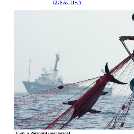
EURACTIV.fr
[[Gavin Parsons/Greenpeace]]