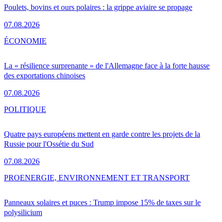
Poulets, bovins et ours polaires : la grippe aviaire se propage
07.08.2026
ÉCONOMIE
La « résilience surprenante » de l'Allemagne face à la forte hausse
des exportations chinoises
07.08.2026
POLITIQUE
Quatre pays européens mettent en garde contre les projets de la
Russie pour l'Ossétie du Sud
07.08.2026
PRO
ENERGIE, ENVIRONNEMENT ET TRANSPORT
Panneaux solaires et puces : Trump impose 15% de taxes sur le
polysilicium