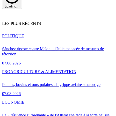
Loading...
LES PLUS RÉCENTS
POLITIQUE
Sánchez riposte contre Meloni : l'Italie menacée de mesures de
rétorsion
07.08.2026
PRO
AGRICULTURE & ALIMENTATION
Poulets, bovins et ours polaires : la grippe aviaire se propage
07.08.2026
ÉCONOMIE
La « résilience surprenante » de l'Allemagne face à la forte hausse