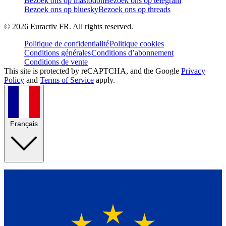
Bezoek ons op mastodon
Bezoek ons op telegram
Bezoek ons op bluesky
Bezoek ons op threads
©
2026
Euractiv FR. All rights reserved.
Politique de confidentialité
Politique cookies
Conditions générales
Conditions d’abonnement
Conditions de vente
This site is protected by reCAPTCHA, and the Google
Privacy
Policy
and
Terms of Service
apply.
Français