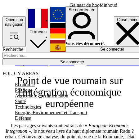
Ga naar de hoofdinhoud
Se connecter
Open sub
Close menu
English
navigation
Français
Deutsch
Vous êtes déconnecté.
Recherche
Se connecter
Español
Lumières éteintes
Se connecter
Rapporteur
Politique
Économie
Newsletters
Evénements
Em
POLICY AREAS
Point de vue roumain sur
Economie
l'intégration économique
Politique
Agriculture et Alimentation
européenne
Santé
Technologies
Energie, Environnement et Transport
Défense
Les passages suivants sont extraits de «
European Economic
Integration
», le nouveau livre du haut diplomate roumain Radu ?
erban. Cet ouvrage analyse, du point de vue de la Roumanie, l'état