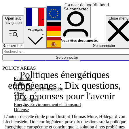
Ga naar de hoofdinhoud
Se connecter
Open sub
Close menu
English
navigation
Français
Deutsch
Vous êtes déconnecté.
Recherche
Se connecter
Español
Lumières éteintes
Se connecter
Rapporteur
Politique
Économie
Newsletters
Evénements
Em
POLICY AREAS
Politiques énergétiques
Economie
européennes : Dix questions,
Politique
Agriculture et Alimentation
dix réponses pour l'avenir
Santé
Technologies
Energie, Environnement et Transport
Défense
L'auteur de cette étude pour l'Institut Thomas More, Hildegard von
Liechtenstein, Docteur Ingénieur, pose dix questions sur la politique
énergétique européenne et conclut que la solution à nos problèmes