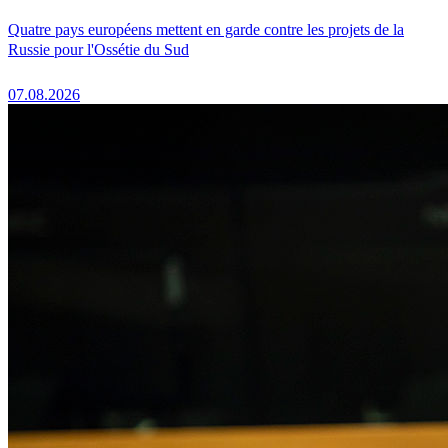
Quatre pays européens mettent en garde contre les projets de la
Russie pour l'Ossétie du Sud
07.08.2026