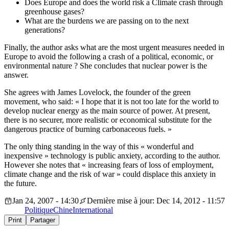
Does Europe and does the world risk a Climate crash through
greenhouse gases?
What are the burdens we are passing on to the next
generations?
Finally, the author asks what are the most urgent measures needed in
Europe to avoid the following a crash of a political, economic, or
environmental nature ? She concludes that nuclear power is the
answer.
She agrees with James Lovelock, the founder of the green
movement, who said: « I hope that it is not too late for the world to
develop nuclear energy as the main source of power. At present,
there is no securer, more realistic or economical substitute for the
dangerous practice of burning carbonaceous fuels. »
The only thing standing in the way of this « wonderful and
inexpensive » technology is public anxiety, according to the author.
However she notes that « increasing fears of loss of employment,
climate change and the risk of war » could displace this anxiety in
the future.
Jan 24, 2007 - 14:30
Dernière mise à jour: Dec 14, 2012 - 11:57
Politique
Chine
International
Print
Partager