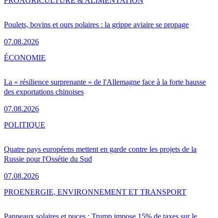
PRO
AGRICULTURE & ALIMENTATION
Poulets, bovins et ours polaires : la grippe aviaire se propage
07.08.2026
ÉCONOMIE
La « résilience surprenante » de l'Allemagne face à la forte hausse
des exportations chinoises
07.08.2026
POLITIQUE
Quatre pays européens mettent en garde contre les projets de la
Russie pour l'Ossétie du Sud
07.08.2026
PRO
ENERGIE, ENVIRONNEMENT ET TRANSPORT
Panneaux solaires et puces : Trump impose 15% de taxes sur le