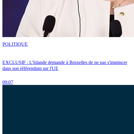
POLITIQUE
EXCLUSIF : L'Islande demande à Bruxelles de ne pas s'immiscer
dans son référendum sur l'UE
09:07