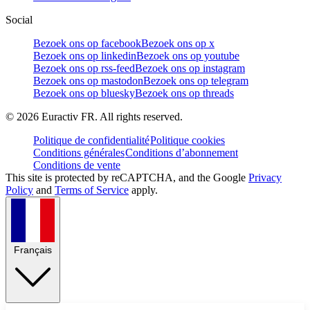
Social
Bezoek ons op facebook
Bezoek ons op x
Bezoek ons op linkedin
Bezoek ons op youtube
Bezoek ons op rss-feed
Bezoek ons op instagram
Bezoek ons op mastodon
Bezoek ons op telegram
Bezoek ons op bluesky
Bezoek ons op threads
©
2026
Euractiv FR. All rights reserved.
Politique de confidentialité
Politique cookies
Conditions générales
Conditions d’abonnement
Conditions de vente
This site is protected by reCAPTCHA, and the Google
Privacy
Policy
and
Terms of Service
apply.
Français