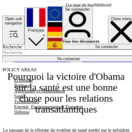
Ga naar de hoofdinhoud
Se connecter
Open sub
Close menu
English
navigation
Français
Deutsch
Vous êtes déconnecté.
Recherche
Se connecter
Español
Lumières éteintes
Se connecter
Rapporteur
Politique
Économie
Newsletters
Evénements
Em
POLICY AREAS
Pourquoi la victoire d'Obama
Economie
sur la santé est une bonne
Politique
Agriculture et Alimentation
chose pour les relations
Santé
Technologies
transatlantiques
Energie, Environnement et Transport
Défense
Le passage de la réforme du système de santé portée par le président