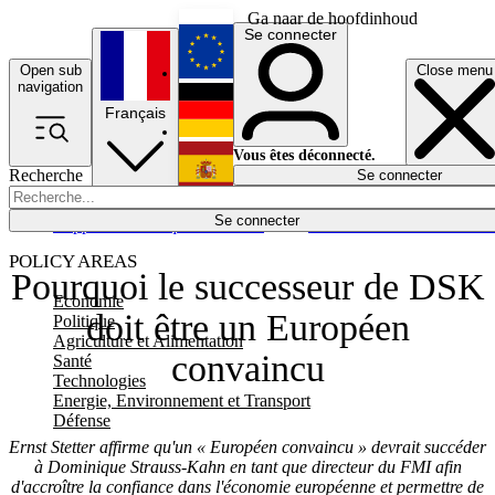
Ga naar de hoofdinhoud
Se connecter
Open sub
Close menu
English
navigation
Français
Deutsch
Vous êtes déconnecté.
Recherche
Se connecter
Español
Lumières éteintes
Se connecter
Rapporteur
Politique
Économie
Newsletters
Evénements
Em
POLICY AREAS
Pourquoi le successeur de DSK
Economie
doit être un Européen
Politique
Agriculture et Alimentation
convaincu
Santé
Technologies
Energie, Environnement et Transport
Défense
Ernst Stetter affirme qu'un « Européen convaincu » devrait succéder
à Dominique Strauss-Kahn en tant que directeur du FMI afin
d'accroître la confiance dans l'économie européenne et permettre de