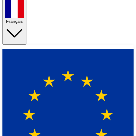
Français