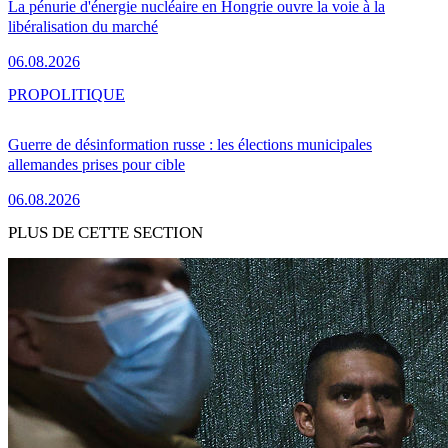
La pénurie d'énergie nucléaire en Hongrie ouvre la voie à la
libéralisation du marché
06.08.2026
PRO
POLITIQUE
Guerre de désinformation russe : les élections municipales
allemandes prises pour cible
06.08.2026
PLUS DE CETTE SECTION