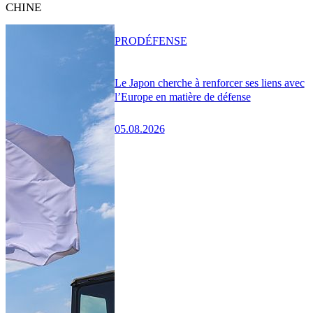
CHINE
PRO
DÉFENSE
Le Japon cherche à renforcer ses liens avec
l’Europe en matière de défense
05.08.2026