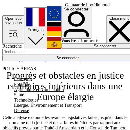
Ga naar de hoofdinhoud
Se connecter
Open sub
Close menu
English
navigation
Français
Deutsch
Vous êtes déconnecté.
Recherche
Se connecter
Español
Lumières éteintes
Se connecter
Rapporteur
Politique
Économie
Newsletters
Evénements
Em
POLICY AREAS
Progrès et obstacles en justice
Economie
et affaires intérieurs dans une
Politique
Agriculture et Alimentation
Europe élargie
Santé
Technologies
Energie, Environnement et Transport
Défense
Cette analyse examine les avances législatives faites jusqu'ici dans le
domaine de la justice et des affaires intérieurs par rapport aux
objectifs prévus par le Traité d'Amsterdam et le Conseil de Tampere.