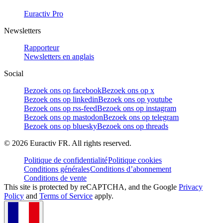
Euractiv Pro
Newsletters
Rapporteur
Newsletters en anglais
Social
Bezoek ons op facebook
Bezoek ons op x
Bezoek ons op linkedin
Bezoek ons op youtube
Bezoek ons op rss-feed
Bezoek ons op instagram
Bezoek ons op mastodon
Bezoek ons op telegram
Bezoek ons op bluesky
Bezoek ons op threads
©
2026
Euractiv FR. All rights reserved.
Politique de confidentialité
Politique cookies
Conditions générales
Conditions d’abonnement
Conditions de vente
This site is protected by reCAPTCHA, and the Google
Privacy
Policy
and
Terms of Service
apply.