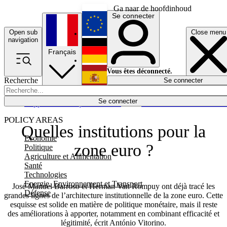
Ga naar de hoofdinhoud
Se connecter
Open sub
Close menu
English
navigation
Français
Deutsch
Vous êtes déconnecté.
Recherche
Se connecter
Español
Lumières éteintes
Se connecter
Rapporteur
Politique
Économie
Newsletters
Evénements
Em
POLICY AREAS
Quelles institutions pour la
Economie
zone euro ?
Politique
Agriculture et Alimentation
Santé
Technologies
Energie, Environnement et Transport
José Manuel Barroso et Herman Van Rompuy ont déjà tracé les
Défense
grandes lignes de l’architecture institutionnelle de la zone euro. Cette
esquisse est solide en matière de politique monétaire, mais il reste
des améliorations à apporter, notamment en combinant efficacité et
légitimité, écrit António Vitorino.