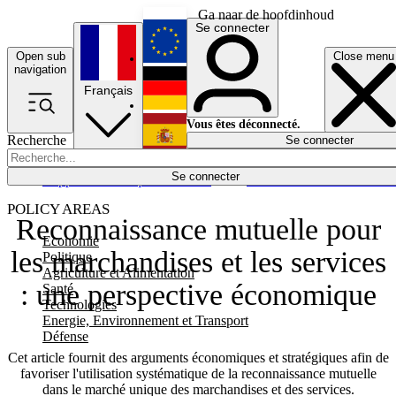
Ga naar de hoofdinhoud
Se connecter
Open sub
Close menu
English
navigation
Français
Deutsch
Vous êtes déconnecté.
Recherche
Se connecter
Español
Lumières éteintes
Se connecter
Rapporteur
Politique
Économie
Newsletters
Evénements
Em
POLICY AREAS
Reconnaissance mutuelle pour
Economie
les marchandises et les services
Politique
Agriculture et Alimentation
: une perspective économique
Santé
Technologies
Energie, Environnement et Transport
Défense
Cet article fournit des arguments économiques et stratégiques afin de
favoriser l'utilisation systématique de la reconnaissance mutuelle
dans le marché unique des marchandises et des services.