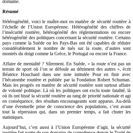
domaine.
Résumé
Hétérogénéité, voici le maître-mot en matière de sécurité routière à
l’échelle de l’Union Européenne. Hétérogénéité des chiffres de
l’insécurité routière, hétérogénéité des réglementations ou encore
hétérogénéité des politiques concernant la sécurité routière. Certains
pays comme la Suède ou les Pays-Bas ont été capables de réduire
considérablement le nombre de tués sur la route, d’autres sont
montrés du doigt comme la Grèce, le Portugal ou encore la France.
Affaire de mentalité ? Sûrement. En Suède, « la route n’est pas un
terrain de sport où l’on se défoule au détriment des autres », écrit
Béatrice Houchard dans une note intitulée Pour en finir avec
l’hécatombe routière et publiée par la Fondation Robert Schuman.
Mais les progrès en matière de sécurité routière sont surtout affaire
de volonté politique. Là où les politiques ont exclu toute fatalité, là
où ils ont hissé la sécurité routière au rang de priorité nationale et agi
en conséquence, des résultats encourageants sont apparus. Au-delà
d’une éventuelle prise de conscience des populations, c’est avant
tout la répression qui, dans un premier temps, a fait chuter les
statistiques.
Aujourd’hui, c’est aussi à l’Union Européenne d’agir, la sécurité
routière fait partie de son domaine de compétence depuis le Traité de