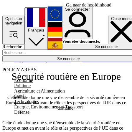
Ga naar de hoofdinhoud
Se connecter
Open sub
Close menu
English
navigation
Français
Deutsch
Vous êtes déconnecté.
Recherche
Se connecter
Español
Lumières éteintes
Se connecter
Rapporteur
Politique
Économie
Newsletters
Evénements
Em
POLICY AREAS
Sécurité routière en Europe
Economie
Politique
Agriculture et Alimentation
Santé
Cette étude donne une vue d'ensemble de la sécurité routière en
Technologies
Europe et met en avant le rôle et les perspectives de l'UE dans ce
Energie, Environnement et Transport
domaine.
Défense
Cette étude donne une vue d’ensemble de la sécurité routière en
Europe et met en avant le rôle et les perspectives de l’UE dans ce