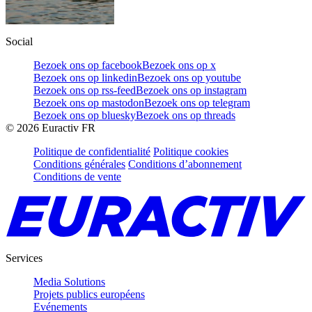
Social
Bezoek ons op facebook
Bezoek ons op x
Bezoek ons op linkedin
Bezoek ons op youtube
Bezoek ons op rss-feed
Bezoek ons op instagram
Bezoek ons op mastodon
Bezoek ons op telegram
Bezoek ons op bluesky
Bezoek ons op threads
©
2026
Euractiv FR
Politique de confidentialité
Politique cookies
Conditions générales
Conditions d’abonnement
Conditions de vente
Services
Media Solutions
Projets publics européens
Evénements