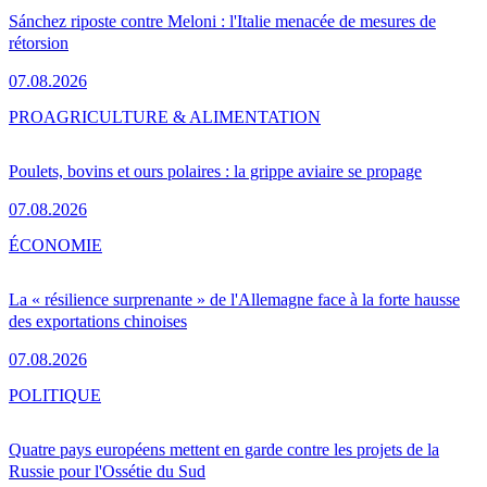
Sánchez riposte contre Meloni : l'Italie menacée de mesures de
rétorsion
07.08.2026
PRO
AGRICULTURE & ALIMENTATION
Poulets, bovins et ours polaires : la grippe aviaire se propage
07.08.2026
ÉCONOMIE
La « résilience surprenante » de l'Allemagne face à la forte hausse
des exportations chinoises
07.08.2026
POLITIQUE
Quatre pays européens mettent en garde contre les projets de la
Russie pour l'Ossétie du Sud