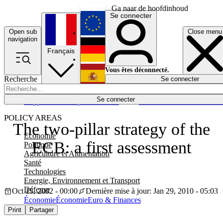
Ga naar de hoofdinhoud
Se connecter
Open sub
Close menu
English
navigation
Français
Deutsch
Vous êtes déconnecté.
Recherche
Se connecter
Español
Lumières éteintes
Se connecter
Rapporteur
Politique
Économie
Newsletters
Evénements
Em
POLICY AREAS
The two-pillar strategy of the
Economie
ECB: a first assessment
Politique
Agriculture et Alimentation
Santé
Technologies
Energie, Environnement et Transport
Défense
Oct 15, 2002 - 00:00
Dernière mise à jour: Jan 29, 2010 - 05:03
Économie
Économie
Euro & Finances
Print
Partager