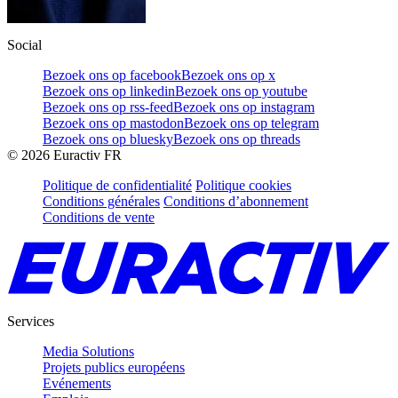
Social
Bezoek ons op facebook
Bezoek ons op x
Bezoek ons op linkedin
Bezoek ons op youtube
Bezoek ons op rss-feed
Bezoek ons op instagram
Bezoek ons op mastodon
Bezoek ons op telegram
Bezoek ons op bluesky
Bezoek ons op threads
©
2026
Euractiv FR
Politique de confidentialité
Politique cookies
Conditions générales
Conditions d’abonnement
Conditions de vente
Services
Media Solutions
Projets publics européens
Evénements