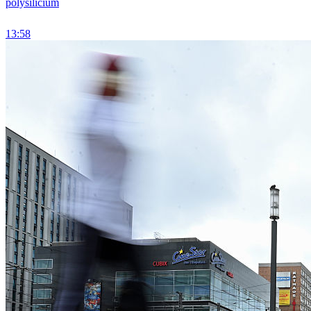
polysilicium
13:58