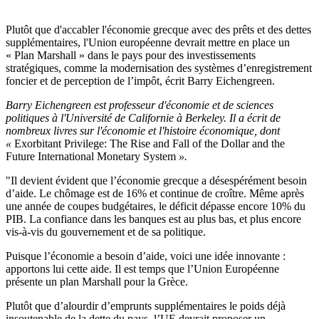
Plutôt que d'accabler l'économie grecque avec des prêts et des dettes
supplémentaires, l'Union européenne devrait mettre en place un
« Plan Marshall » dans le pays pour des investissements
stratégiques, comme la modernisation des systèmes d’enregistrement
foncier et de perception de l’impôt, écrit Barry Eichengreen.
Barry Eichengreen est professeur d'économie et de sciences
politiques à l'Université de Californie à Berkeley. Il a écrit de
nombreux livres sur l'économie et l'histoire économique, dont
«
Exorbitant Privilege: The Rise and Fall of the Dollar and the
Future International Monetary System
».
"Il devient évident que l’économie grecque a désespérément besoin
d’aide. Le chômage est de 16% et continue de croître. Même après
une année de coupes budgétaires, le déficit dépasse encore 10% du
PIB. La confiance dans les banques est au plus bas, et plus encore
vis-à-vis du gouvernement et de sa politique.
Puisque l’économie a besoin d’aide, voici une idée innovante :
apportons lui cette aide. Il est temps que l’Union Européenne
présente un plan Marshall pour la Grèce.
Plutôt que d’alourdir d’emprunts supplémentaires le poids déjà
insoutenable de la dette du pays, l’UE devrait proposer un