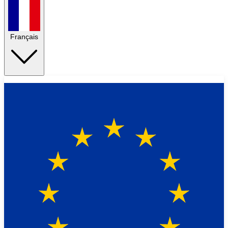
Français