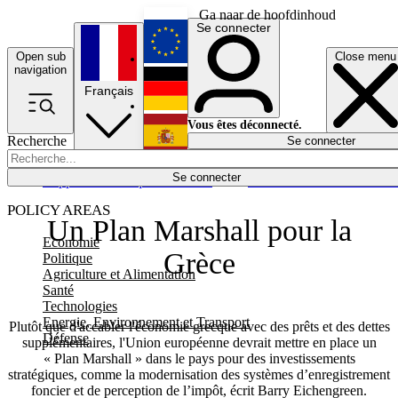
Ga naar de hoofdinhoud
Se connecter
Open sub
Close menu
English
navigation
Français
Deutsch
Vous êtes déconnecté.
Recherche
Se connecter
Español
Lumières éteintes
Se connecter
Rapporteur
Politique
Économie
Newsletters
Evénements
Em
POLICY AREAS
Un Plan Marshall pour la
Economie
Grèce
Politique
Agriculture et Alimentation
Santé
Technologies
Energie, Environnement et Transport
Plutôt que d'accabler l'économie grecque avec des prêts et des dettes
Défense
supplémentaires, l'Union européenne devrait mettre en place un
« Plan Marshall » dans le pays pour des investissements
stratégiques, comme la modernisation des systèmes d’enregistrement
foncier et de perception de l’impôt, écrit Barry Eichengreen.