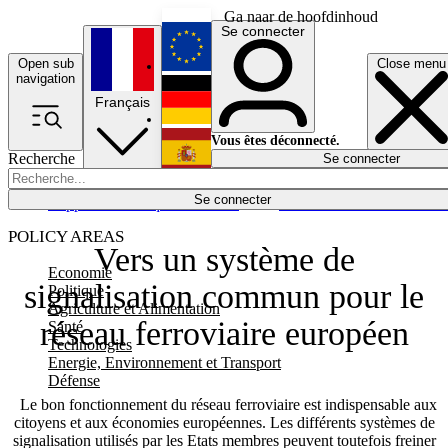
Ga naar de hoofdinhoud
Se connecter
Open sub
Close menu
English
navigation
Français
Deutsch
Vous êtes déconnecté.
Recherche
Se connecter
Español
Lumières éteintes
Se connecter
Rapporteur
Politique
Économie
Newsletters
Evénements
Em
POLICY AREAS
Vers un système de
Economie
signalisation commun pour le
Politique
Agriculture et Alimentation
réseau ferroviaire européen
Santé
Technologies
Energie, Environnement et Transport
Défense
Le bon fonctionnement du réseau ferroviaire est indispensable aux
citoyens et aux économies européennes. Les différents systèmes de
signalisation utilisés par les Etats membres peuvent toutefois freiner