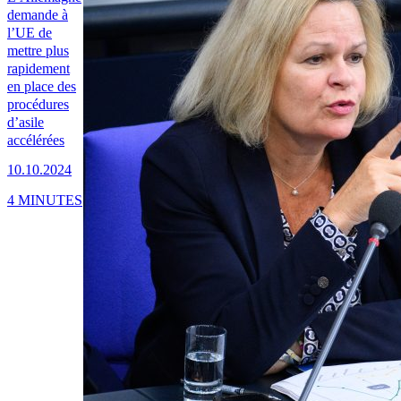
demande à
l’UE de
mettre plus
rapidement
en place des
procédures
d’asile
accélérées
10.10.2024
4 MINUTES