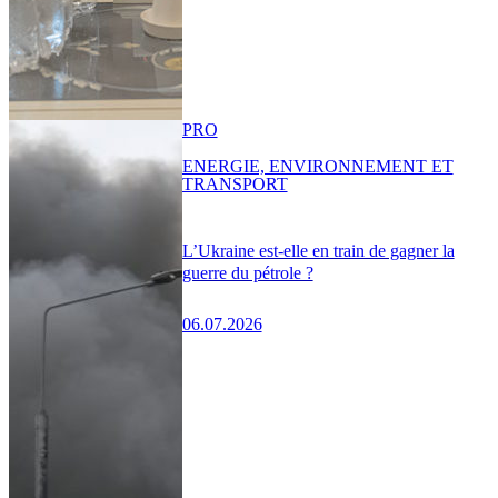
PRO
ENERGIE, ENVIRONNEMENT ET
TRANSPORT
L’Ukraine est-elle en train de gagner la
guerre du pétrole ?
06.07.2026