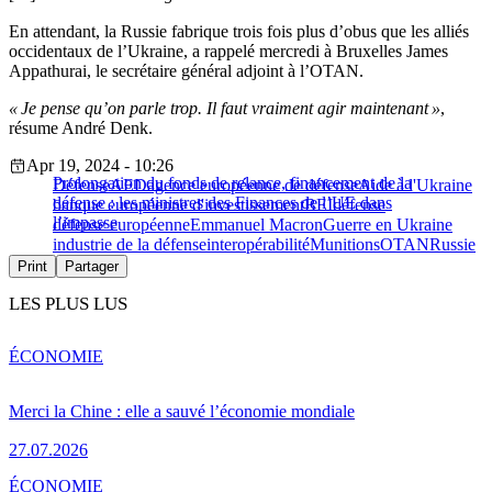
En attendant, la Russie fabrique trois fois plus d’obus que les alliés
occidentaux de l’Ukraine, a rappelé mercredi à Bruxelles James
Appathurai, le secrétaire général adjoint à l’OTAN.
« Je pense qu’on parle trop. Il faut vraiment agir maintenant »
,
résume André Denk.
Apr 19, 2024 - 10:26
Prolongation du fonds de relance, financement de la
Défense
AED
agence européenne de défense
Aide à l'Ukraine
défense : les ministres des Finances de l’UE dans
banque européenne d'investissement
BEI
défense
l’impasse
défense européenne
Emmanuel Macron
Guerre en Ukraine
industrie de la défense
interopérabilité
Munitions
OTAN
Russie
Print
Partager
LES PLUS LUS
ÉCONOMIE
Merci la Chine : elle a sauvé l’économie mondiale
27.07.2026
ÉCONOMIE