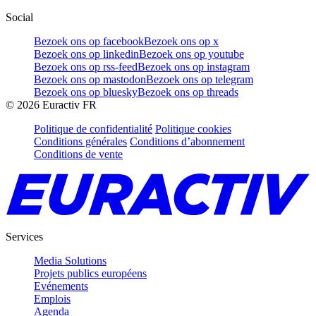
Social
Bezoek ons op facebook
Bezoek ons op x
Bezoek ons op linkedin
Bezoek ons op youtube
Bezoek ons op rss-feed
Bezoek ons op instagram
Bezoek ons op mastodon
Bezoek ons op telegram
Bezoek ons op bluesky
Bezoek ons op threads
©
2026
Euractiv FR
Politique de confidentialité
Politique cookies
Conditions générales
Conditions d’abonnement
Conditions de vente
Services
Media Solutions
Projets publics européens
Evénements
Emplois
Agenda