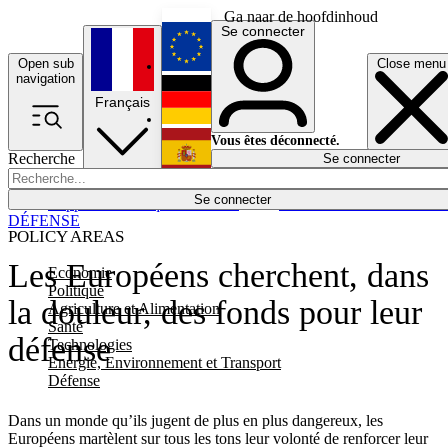
Ga naar de hoofdinhoud
Se connecter
Open sub
Close menu
English
navigation
Français
Deutsch
Vous êtes déconnecté.
Recherche
Se connecter
Español
Lumières éteintes
Se connecter
Rapporteur
Politique
Économie
Newsletters
Evénements
Em
DÉFENSE
POLICY AREAS
Les Européens cherchent, dans
Economie
Politique
la douleur, des fonds pour leur
Agriculture et Alimentation
Santé
défense
Technologies
Energie, Environnement et Transport
Défense
Dans un monde qu’ils jugent de plus en plus dangereux, les
Européens martèlent sur tous les tons leur volonté de renforcer leur