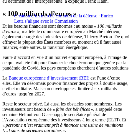
au détriment de l’interopérabilité, a expliqué Frank Haun.
« 100 milliards d’euros »
Création d’un marché commun de la défense : Enrico
Letta s’aligne avec la Commission
Et les besoins financiers sont énormes : au moins
« 100 milliards
d’euros »
, martèle le commissaire européen au Marché intérieur,
également chargé des industries de défense, Thierry Breton. De quoi
effrayer la plupart des États membres au moment où il faut aussi
financer, entre autres, la transition énergétique.
Faute d’accord en vue d’un nouvel emprunt européen, à l’image de
ce qui avait été fait pour financer le choc économique généré par la
pandémie de Covid, les pays européens cherchent d’autres solutions.
La
Banque européenne d’investissement (BEI)
est l’une d’entre
elles. Elle va désormais pouvoir financer des projets à double usage,
civil et militaire. Mais son enveloppe est limitée à six milliards
d’euros jusqu’en 2027.
Reste le secteur privé. Là aussi les obstacles sont nombreux. Les
investisseurs ont besoin de
« faire des bénéfices »
, a rappelé cette
semaine Helmut von Glasenapp, le secrétaire général de
l’Association européenne des investisseurs à long terme (ELTI). Et
« personne n’est vraiment prêt à financer une usine de munitions
[…] sans de sérieuses garanties »
.