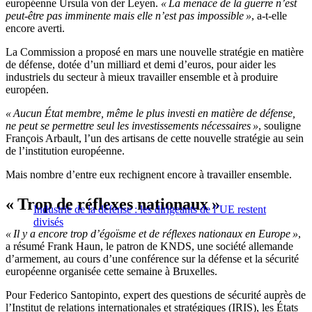
européenne Ursula von der Leyen.
« La menace de la guerre n’est
peut-être pas imminente mais elle n’est pas impossible »
, a-t-elle
encore averti.
La Commission a proposé en mars une nouvelle stratégie en matière
de défense, dotée d’un milliard et demi d’euros, pour aider les
industriels du secteur à mieux travailler ensemble et à produire
européen.
« Aucun État membre, même le plus investi en matière de défense,
ne peut se permettre seul les investissements nécessaires »
, souligne
François Arbault, l’un des artisans de cette nouvelle stratégie au sein
de l’institution européenne.
Mais nombre d’entre eux rechignent encore à travailler ensemble.
« Trop de réflexes nationaux »
Industrie de la défense : les dirigeants de l’UE restent
divisés
« Il y a encore trop d’égoïsme et de réflexes nationaux en Europe »
,
a résumé Frank Haun, le patron de KNDS, une société allemande
d’armement, au cours d’une conférence sur la défense et la sécurité
européenne organisée cette semaine à Bruxelles.
Pour Federico Santopinto, expert des questions de sécurité auprès de
l’Institut de relations internationales et stratégiques (IRIS), les États