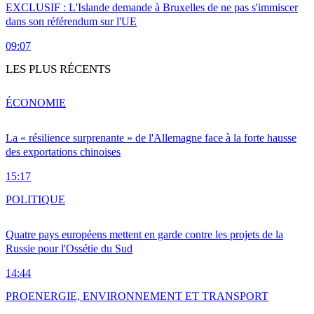
EXCLUSIF : L'Islande demande à Bruxelles de ne pas s'immiscer
dans son référendum sur l'UE
09:07
LES PLUS RÉCENTS
ÉCONOMIE
La « résilience surprenante » de l'Allemagne face à la forte hausse
des exportations chinoises
15:17
POLITIQUE
Quatre pays européens mettent en garde contre les projets de la
Russie pour l'Ossétie du Sud
14:44
PRO
ENERGIE, ENVIRONNEMENT ET TRANSPORT