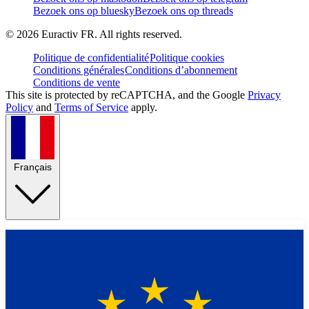
Bezoek ons op bluesky
Bezoek ons op threads
©
2026
Euractiv FR. All rights reserved.
Politique de confidentialité
Politique cookies
Conditions générales
Conditions d’abonnement
Conditions de vente
This site is protected by reCAPTCHA, and the Google
Privacy
Policy
and
Terms of Service
apply.
Français