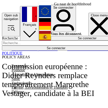
Ga naar de hoofdinhoud
Se connecter
Open sub
Close menu
English
navigation
Français
Deutsch
Vous êtes déconnecté.
Recherche
Se connecter
Español
Lumières éteintes
Se connecter
Rapporteur
Politique
Économie
Newsletters
Evénements
Em
POLITIQUE
POLICY AREAS
Commission européenne :
Economie
Politique
Didier Reynders remplace
Agriculture et Alimentation
Santé
temporairement Margrethe
Technologies
Energie, Environnement et Transport
Vestager, candidate à la BEI
Défense