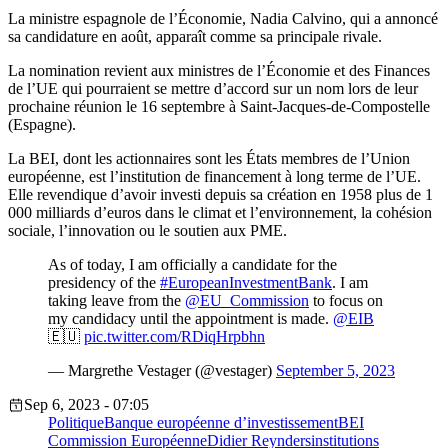
La ministre espagnole de l’Économie, Nadia Calvino, qui a annoncé
sa candidature en août, apparaît comme sa principale rivale.
La nomination revient aux ministres de l’Économie et des Finances
de l’UE qui pourraient se mettre d’accord sur un nom lors de leur
prochaine réunion le 16 septembre à Saint-Jacques-de-Compostelle
(Espagne).
La BEI, dont les actionnaires sont les États membres de l’Union
européenne, est l’institution de financement à long terme de l’UE.
Elle revendique d’avoir investi depuis sa création en 1958 plus de 1
000 milliards d’euros dans le climat et l’environnement, la cohésion
sociale, l’innovation ou le soutien aux PME.
As of today, I am officially a candidate for the
presidency of the
#EuropeanInvestmentBank
. I am
taking leave from the
@EU_Commission
to focus on
my candidacy until the appointment is made.
@EIB
🇪🇺
pic.twitter.com/RDiqHrpbhn
— Margrethe Vestager (@vestager)
September 5, 2023
Sep 6, 2023 - 07:05
Politique
Banque européenne d’investissement
BEI
Commission Européenne
Didier Reynders
institutions