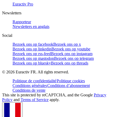
Euractiv Pro
Newsletters
Rapporteur
Newsletters en anglais
Social
Bezoek ons op facebook
Bezoek ons op x
Bezoek ons op linkedin
Bezoek ons op youtube
Bezoek ons op rss-feed
Bezoek ons op instagram
Bezoek ons op mastodon
Bezoek ons op telegram
Bezoek ons op bluesky
Bezoek ons op threads
©
2026
Euractiv FR. All rights reserved.
Politique de confidentialité
Politique cookies
Conditions générales
Conditions d’abonnement
Conditions de vente
This site is protected by reCAPTCHA, and the Google
Privacy
Policy
and
Terms of Service
apply.