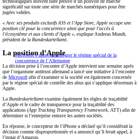
technologiques doivent faire preuve d’un pouvoir de marché
significatif sur toute une série de marchés numériques pour être
jugées valides.
« Avec ses produits exclusifs iOS et l’App Store, Apple occupe une
position clé pour la concurrence ainsi que pour l’accès à
l’écosystème et aux clients d’Apple »
, explique Andreas Mundt,
président de la
Bundeskartellamt
.
La position d’Apple
Microsoft s’apprête à intégrer le régime spécial de la
concurrence de l’Allemagne
La décision prise à l’encontre d’Apple intervient une semaine après
que l’organisme antitrust allemand a lancé une initiative à l’encontre
de
Microsoft
afin d’examiner si la société est également concernée
par le régime spécial de contrôle des abus qui s’applique désormais à
Apple.
La
Bundeskartellamt
examine également les règles de traçabilité
d’Apple et le cadre de transparence pour la traçabilité des
applications (
App Tracking Transparency Framework
, ATT) afin de
déterminer si l’entreprise entrave les autres sociétés.
En réponse, le concepteur de l’iPhone a déclaré qu’il considérait la
décision comme disproportionnée et a annoncé qu’il ferait appel, à
l’instar d’Amazon.