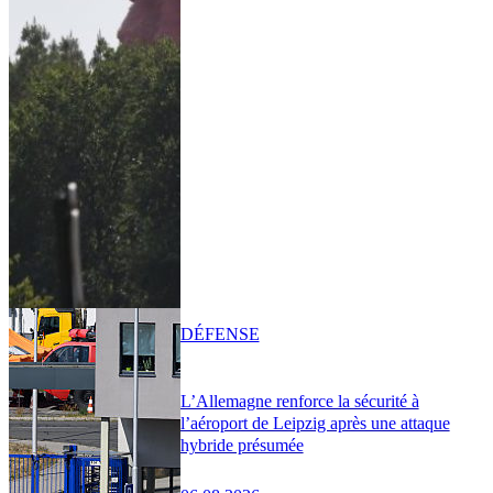
DÉFENSE
L’Allemagne renforce la sécurité à
l’aéroport de Leipzig après une attaque
hybride présumée