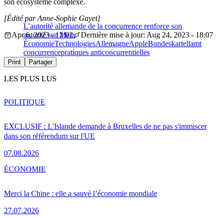
son écosystème complexe.
[Édité par Anne-Sophie Gayet]
L’autorité allemande de la concurrence renforce son
Apr 6, 2023 - 12:02
autorité sur Meta
Dernière mise à jour: Aug 24, 2023 - 18:07
Économie
Technologies
Allemagne
Apple
Bundeskartellamt
concurrence
pratiques anticoncurrentielles
Print
Partager
LES PLUS LUS
POLITIQUE
EXCLUSIF : L'Islande demande à Bruxelles de ne pas s'immiscer
dans son référendum sur l'UE
07.08.2026
ÉCONOMIE
Merci la Chine : elle a sauvé l’économie mondiale
27.07.2026