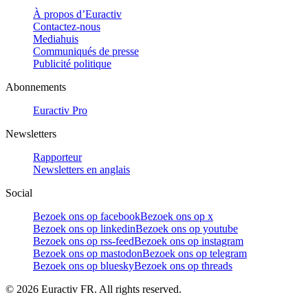
À propos d’Euractiv
Contactez-nous
Mediahuis
Communiqués de presse
Publicité politique
Abonnements
Euractiv Pro
Newsletters
Rapporteur
Newsletters en anglais
Social
Bezoek ons op facebook
Bezoek ons op x
Bezoek ons op linkedin
Bezoek ons op youtube
Bezoek ons op rss-feed
Bezoek ons op instagram
Bezoek ons op mastodon
Bezoek ons op telegram
Bezoek ons op bluesky
Bezoek ons op threads
©
2026
Euractiv FR. All rights reserved.