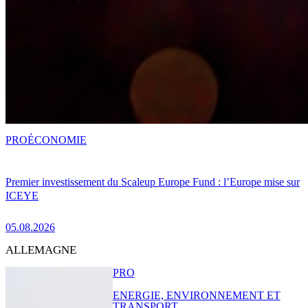
PRO
ÉCONOMIE
Premier investissement du Scaleup Europe Fund : l’Europe mise sur
ICEYE
05.08.2026
ALLEMAGNE
PRO
ENERGIE, ENVIRONNEMENT ET
TRANSPORT