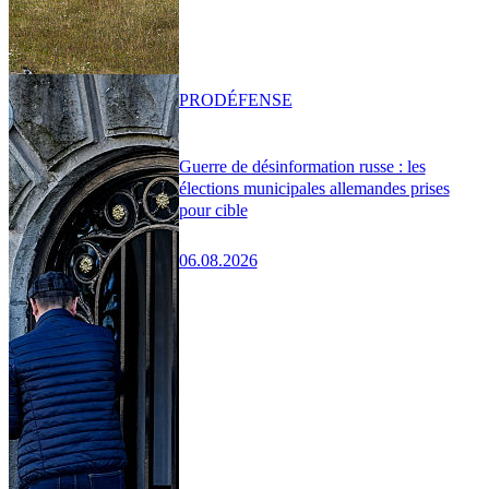
PRO
DÉFENSE
Guerre de désinformation russe : les
élections municipales allemandes prises
pour cible
06.08.2026