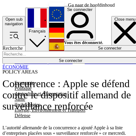
Ga naar de hoofdinhoud
Se connecter
Open sub
Close menu
English
navigation
Français
Deutsch
Vous êtes déconnecté.
Recherche
Se connecter
Español
Lumières éteintes
Se connecter
Rapporteur
Politique
Économie
Newsletters
Evénements
Em
ÉCONOMIE
POLICY AREAS
Concurrence : Apple se défend
Economie
Politique
contre le dispositif allemand de
Agriculture et Alimentation
Santé
surveillance renforcée
Technologies
Energie, Environnement et Transport
Défense
L’autorité allemande de la concurrence a ajouté Apple à sa liste
d’entreprises placées sous « surveillance renforcée » ce mercredi.