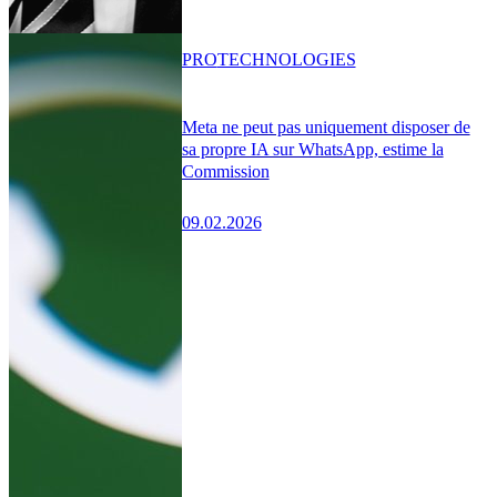
PRO
TECHNOLOGIES
Meta ne peut pas uniquement disposer de
sa propre IA sur WhatsApp, estime la
Commission
09.02.2026