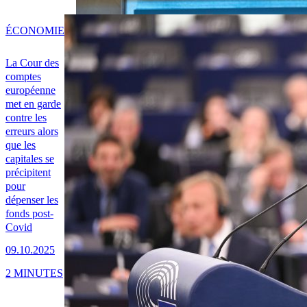
ÉCONOMIE
La Cour des
comptes
européenne
met en garde
contre les
erreurs alors
que les
capitales se
précipitent
pour
dépenser les
fonds post-
Covid
09.10.2025
2 MINUTES