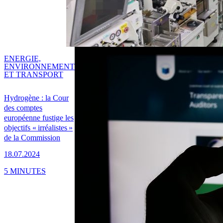
ENERGIE,
ENVIRONNEMENT
ET TRANSPORT
Hydrogène : la Cour
des comptes
européenne fustige les
objectifs « irréalistes »
de la Commission
18.07.2024
5 MINUTES