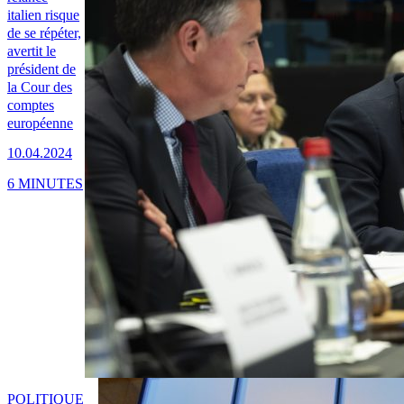
italien risque
de se répéter,
avertit le
président de
la Cour des
comptes
européenne
10.04.2024
6 MINUTES
POLITIQUE