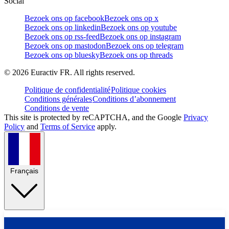
Social
Bezoek ons op facebook
Bezoek ons op x
Bezoek ons op linkedin
Bezoek ons op youtube
Bezoek ons op rss-feed
Bezoek ons op instagram
Bezoek ons op mastodon
Bezoek ons op telegram
Bezoek ons op bluesky
Bezoek ons op threads
©
2026
Euractiv FR. All rights reserved.
Politique de confidentialité
Politique cookies
Conditions générales
Conditions d’abonnement
Conditions de vente
This site is protected by reCAPTCHA, and the Google
Privacy
Policy
and
Terms of Service
apply.
Français