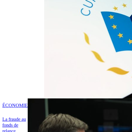
ÉCONOMIE
La fraude au
fonds de
relance