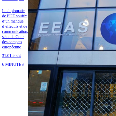
La diplomatie
de l’UE souffre
d’un manque
d’effectifs et de
communication,
selon la Cour
des comptes
européenne
31.01.2024
6 MINUTES