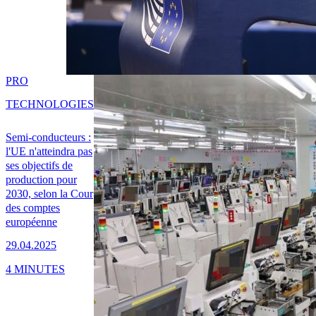
PRO
TECHNOLOGIES
Semi-conducteurs :
l'UE n'atteindra pas
ses objectifs de
production pour
2030, selon la Cour
des comptes
européenne
29.04.2025
4 MINUTES