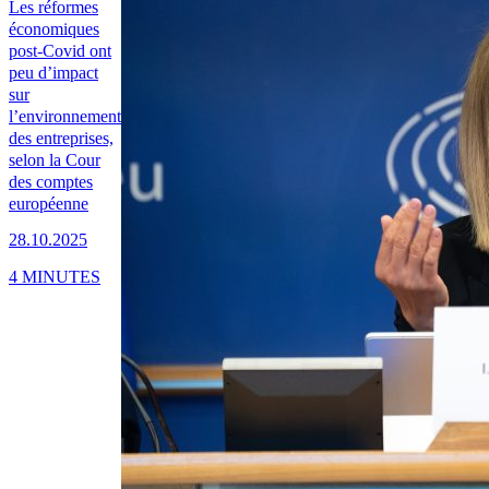
Les réformes
économiques
post-Covid ont
peu d’impact
sur
l’environnement
des entreprises,
selon la Cour
des comptes
européenne
28.10.2025
4 MINUTES