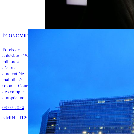
ÉCONOMIE
Fonds de
cohésion : 15
milliards
d’euros
auraient été
mal utilisés,
selon la Cour
des comptes
européenne
09.07.2024
3 MINUTES