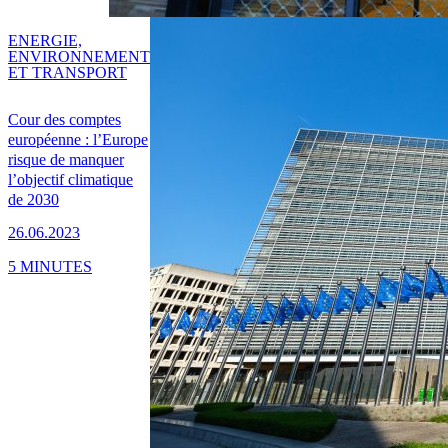
ENERGIE,
ENVIRONNEMENT
ET TRANSPORT
Cour des comptes
européenne : l’Europe
risque de manquer
l’objectif climatique
de 2030
26.06.2023
5 MINUTES