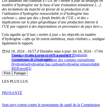
Les auditeurs ont conseillé à l’UE de
« mettre à jour sa stratégie en
matière d’hydrogène sur la base d’une évaluation minutieuse […]
des incitations du marché en faveur de la production et de
l’utilisation d’hydrogène renouvelable et d’hydrogène bas
carbone »
, ainsi que des
« fonds limités de l’UE »
et des
«
implications sur le plan géopolitique d’une production interne à
l’UE par rapport à des importations en provenance de pays tiers »
.
Cela signifie qu’il faut
« mettre à jour »
les objectifs en matière
d’hydrogène
« afin qu’ils soient ambitieux, mais réalistes »
, souligne
également le rapport.
Jul 18, 2024 - 16:57
Dernière mise à jour: Jul 18, 2024 - 17:04
Ursula von der Leyen invitée à protéger l’industrie
Energie, Environnement et Transport
CCE
européenne de l’hydrogène
Commission Européenne
Cour des comptes européenne
Hydrogène
hydrogène bas carbone
hydrogène renouvelable
REPowerEU
Print
Partager
LES PLUS LUS
PRO
SANTÉ
Sept pays votent contre le programme de santé de la Commission