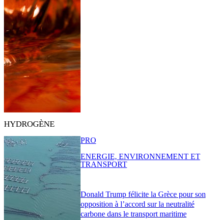
HYDROGÈNE
PRO
ENERGIE, ENVIRONNEMENT ET
TRANSPORT
Donald Trump félicite la Grèce pour son
opposition à l’accord sur la neutralité
carbone dans le transport maritime