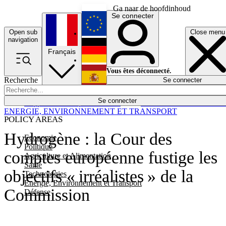
Ga naar de hoofdinhoud
Se connecter
Open sub
Close menu
English
navigation
Français
Deutsch
Vous êtes déconnecté.
Recherche
Se connecter
Español
Lumières éteintes
Se connecter
Rapporteur
Politique
Économie
Newsletters
Evénements
Em
ENERGIE, ENVIRONNEMENT ET TRANSPORT
POLICY AREAS
Hydrogène : la Cour des
Economie
Politique
comptes européenne fustige les
Agriculture et Alimentation
Santé
objectifs « irréalistes » de la
Technologies
Energie, Environnement et Transport
Commission
Défense