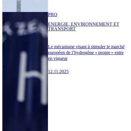
PRO
ENERGIE, ENVIRONNEMENT ET
TRANSPORT
Le mécanisme visant à stimuler le marché
européen de l’hydrogène « propre » entre
en vigueur
12.11.2025