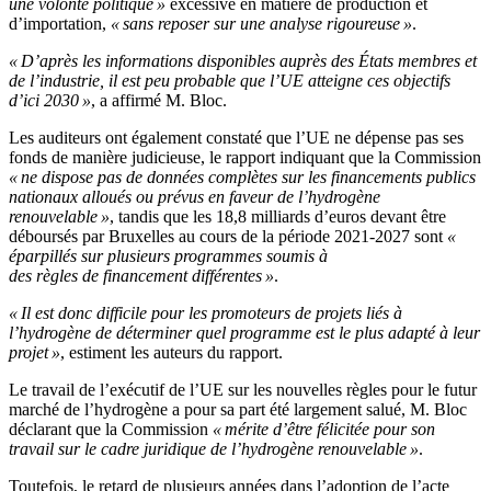
une volonté politique »
excessive en matière de production et
d’importation,
« sans reposer sur une analyse rigoureuse »
.
« D’après les informations disponibles auprès des États membres et
de l’industrie, il est peu probable que l’UE atteigne ces objectifs
d’ici 2030 »
, a affirmé M. Bloc.
Les auditeurs ont également constaté que l’UE ne dépense pas ses
fonds de manière judicieuse, le rapport indiquant que la Commission
« ne dispose pas de données complètes sur les financements publics
nationaux alloués ou prévus en faveur de l’hydrogène
renouvelable »
, tandis que les 18,8 milliards d’euros devant être
déboursés par Bruxelles au cours de la période 2021-2027 sont
«
éparpillés sur plusieurs programmes soumis à
des règles de financement différentes »
.
« Il est donc difficile pour les promoteurs de projets liés à
l’hydrogène de déterminer quel programme est le plus adapté à leur
projet »
, estiment les auteurs du rapport.
Le travail de l’exécutif de l’UE sur les nouvelles règles pour le futur
marché de l’hydrogène a pour sa part été largement salué, M. Bloc
déclarant que la Commission
« mérite d’être félicitée pour son
travail sur le cadre juridique de l’hydrogène renouvelable »
.
Toutefois, le retard de plusieurs années dans l’adoption de l’acte