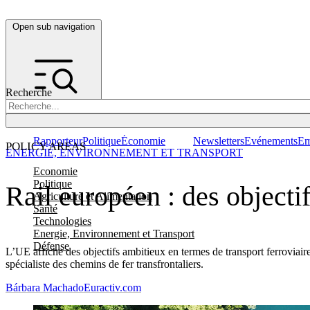
Open sub navigation
Recherche
Rapporteur
Politique
Économie
Newsletters
Evénements
Em
POLICY AREAS
ENERGIE, ENVIRONNEMENT ET TRANSPORT
Economie
Politique
Rail européen : des object
Agriculture et Alimentation
Santé
Technologies
Energie, Environnement et Transport
Défense
L’UE affiche des objectifs ambitieux en termes de transport ferroviaire,
spécialiste des chemins de fer transfrontaliers.
Bárbara Machado
Euractiv.com