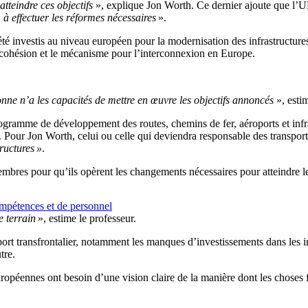
tteindre ces objectifs
», explique Jon Worth. Ce dernier ajoute que l’UE
, à effectuer les réformes nécessaires
».
té investis au niveau européen pour la modernisation des infrastructures
e cohésion et le mécanisme pour l’interconnexion en Europe.
sonne n’a les capacités de mettre en œuvre les objectifs annoncés
», estim
amme de développement des routes, chemins de fer, aéroports et infrastr
. Pour Jon Worth, celui ou celle qui deviendra responsable des transpo
ructures »
.
mbres pour qu’ils opèrent les changements nécessaires pour atteindre les
compétences et de personnel
e terrain
», estime le professeur.
sport transfrontalier, notamment les manques d’investissements dans les i
tre.
ropéennes ont besoin d’une vision claire de la manière dont les choses fo