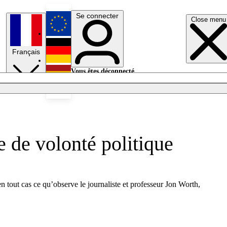
Se connecter
Close menu
English
Français
Deutsch
Vous êtes déconnecté.
Se connecter
Español
Lumières éteintes
 de volonté politique
 en tout cas ce qu’observe le journaliste et professeur Jon Worth,