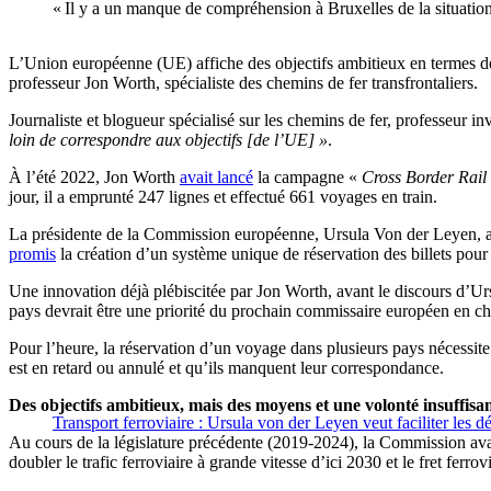
« Il y a un manque de compréhension à Bruxelles de la situation 
L’Union européenne (UE) affiche des objectifs ambitieux en termes de tra
professeur Jon Worth, spécialiste des chemins de fer transfrontaliers.
Journaliste et blogueur spécialisé sur les chemins de fer, professeur
loin de correspondre aux objectifs [de l’UE] »
.
À l’été 2022, Jon Worth
avait lancé
la campagne «
Cross Border Rail
jour, il a emprunté 247 lignes et effectué 661 voyages en train.
La présidente de la Commission européenne, Ursula Von der Leyen, a cl
promis
la création d’un système unique de réservation des billets pou
Une innovation déjà plébiscitée par Jon Worth, avant le discours d’Ur
pays devrait être une priorité du prochain commissaire européen en ch
Pour l’heure, la réservation d’un voyage dans plusieurs pays nécessite b
est en retard ou annulé et qu’ils manquent leur correspondance.
Des objectifs ambitieux, mais des moyens et une volonté insuffisan
Transport ferroviaire : Ursula von der Leyen veut faciliter les 
Au cours de la législature précédente (2019-2024), la Commission avait 
doubler le trafic ferroviaire à grande vitesse d’ici 2030 et le fret ferrov