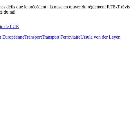
 défis que le précédent : la mise en œuvre du règlement RTE-T révisé e
é du rail.
ste de l’UE
n Européenne
Transport
Transport Ferroviaire
Ursula von der Leyen