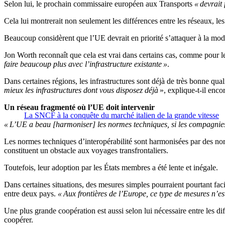
Selon lui, le prochain commissaire européen aux Transports
« devrait
Cela lui montrerait non seulement les différences entre les réseaux, le
Beaucoup considèrent que l’UE devrait en priorité s’attaquer à la mode
Jon Worth reconnaît que cela est vrai dans certains cas, comme pour les
faire beaucoup plus avec l’infrastructure existante »
.
Dans certaines régions, les infrastructures sont déjà de très bonne quali
mieux les infrastructures dont vous disposez déjà
», explique-t-il encor
Un réseau fragmenté où l’UE doit intervenir
La SNCF à la conquête du marché italien de la grande vitesse
« L’UE a beau [harmoniser] les normes techniques, si les compagnies fe
Les normes techniques d’interopérabilité sont harmonisées par des norm
constituent un obstacle aux voyages transfrontaliers.
Toutefois, leur adoption par les États membres a été lente et inégale.
Dans certaines situations, des mesures simples pourraient pourtant facil
entre deux pays.
« Aux frontières de l’Europe, ce type de mesures n’es
Une plus grande coopération est aussi selon lui nécessaire entre les diff
coopérer.