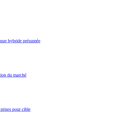
taque hybride présumée
ation du marché
prises pour cible