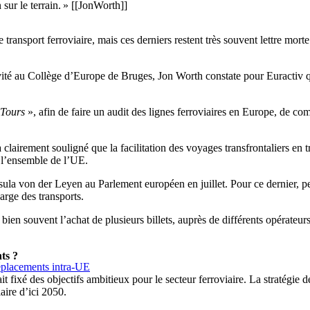
sur le terrain. » [[JonWorth]]
nsport ferroviaire, mais ces derniers restent très souvent lettre morte s
 invité au Collège d’Europe de Bruges, Jon Worth constate pour Euractiv
 Tours
», afin de faire un audit des lignes ferroviaires en Europe, de com
airement souligné que la facilitation des voyages transfrontaliers en t
r l’ensemble de l’UE.
sula von der Leyen au Parlement européen en juillet. Pour ce dernier, p
arge des transports.
ien souvent l’achat de plusieurs billets, auprès de différents opérateurs
ts ?
déplacements intra-UE
fixé des objectifs ambitieux pour le secteur ferroviaire. La stratégie de
iaire d’ici 2050.