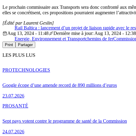
Le prochain commissaire aux Transports sera donc confronté aux mêmes
elles se concrétisent, ces propositions pourraient augmenter l’attractivit
[Édité par Laurent Geslin]
Rail Baltica : lancement d’un projet de liaison rapide avec le re
Aug 13, 2024 - 11:48
Dernière mise à jour: Aug 13, 2024 - 12:38
Energie, Environnement et Transport
chemins de fer
Commissio
Print
Partager
LES PLUS LUS
PRO
TECHNOLOGIES
Google écope d’une amende record de 890 millions d’euros
23.07.2026
PRO
SANTÉ
Sept pays votent contre le programme de santé de la Commission
24.07.2026