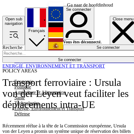
Ga naar de hoofdinhoud
Se connecter
Open sub
Close menu
English
navigation
Français
Deutsch
Vous êtes déconnecté.
Recherche
Se connecter
Español
Lumières éteintes
Se connecter
Rapporteur
Politique
Économie
Newsletters
Evénements
Em
ENERGIE, ENVIRONNEMENT ET TRANSPORT
POLICY AREAS
Transport ferroviaire : Ursula
Economie
Politique
von der Leyen veut faciliter les
Agriculture et Alimentation
Santé
déplacements intra-UE
Technologies
Energie, Environnement et Transport
Défense
Récemment réélue à la tête de la Commission européenne, Ursula
von der Leyen a promis un système unique de réservation des billets