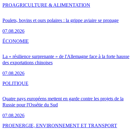
PRO
AGRICULTURE & ALIMENTATION
Poulets, bovins et ours polaires : la grippe aviaire se propage
07.08.2026
ÉCONOMIE
La « résilience surprenante » de l'Allemagne face à la forte hausse
des exportations chinoises
07.08.2026
POLITIQUE
Quatre pays européens mettent en garde contre les projets de la
Russie pour l'Ossétie du Sud
07.08.2026
PRO
ENERGIE, ENVIRONNEMENT ET TRANSPORT