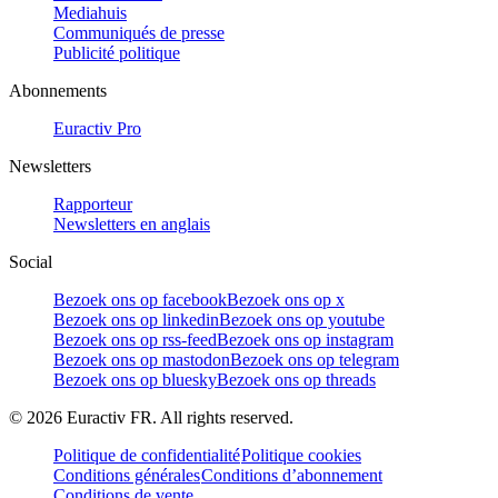
Mediahuis
Communiqués de presse
Publicité politique
Abonnements
Euractiv Pro
Newsletters
Rapporteur
Newsletters en anglais
Social
Bezoek ons op facebook
Bezoek ons op x
Bezoek ons op linkedin
Bezoek ons op youtube
Bezoek ons op rss-feed
Bezoek ons op instagram
Bezoek ons op mastodon
Bezoek ons op telegram
Bezoek ons op bluesky
Bezoek ons op threads
©
2026
Euractiv FR. All rights reserved.
Politique de confidentialité
Politique cookies
Conditions générales
Conditions d’abonnement
Conditions de vente