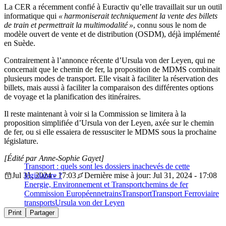
La CER a récemment confié à Euractiv qu’elle travaillait sur un outil
informatique qui
« harmoniserait techniquement la vente des billets
de train et permettrait la multimodalité »
, connu sous le nom de
modèle ouvert de vente et de distribution (OSDM), déjà implémenté
en Suède.
Contrairement à l’annonce récente d’Ursula von der Leyen, qui ne
concernait que le chemin de fer, la proposition de MDMS combinait
plusieurs modes de transport. Elle visait à faciliter la réservation des
billets, mais aussi à faciliter la comparaison des différentes options
de voyage et la planification des itinéraires.
Il reste maintenant à voir si la Commission se limitera à la
proposition simplifiée d’Ursula von der Leyen, axée sur le chemin
de fer, ou si elle essaiera de ressusciter le MDMS sous la prochaine
législature.
[Édité par Anne-Sophie Gayet]
Transport : quels sont les dossiers inachevés de cette
Jul 31, 2024 - 17:03
législature ?
Dernière mise à jour: Jul 31, 2024 - 17:08
Energie, Environnement et Transport
chemins de fer
Commission Européenne
trains
Transport
Transport Ferroviaire
transports
Ursula von der Leyen
Print
Partager