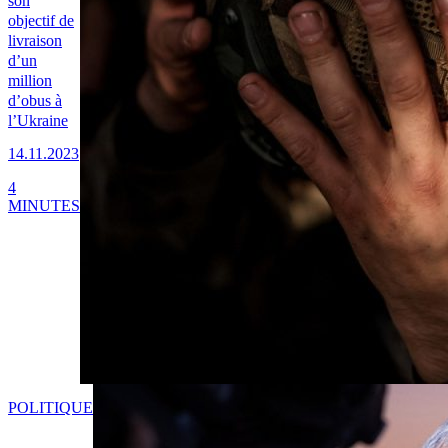
son
objectif de
livraison
d’un
million
d’obus à
l’Ukraine
14.11.2023
4
MINUTES
POLITIQUE