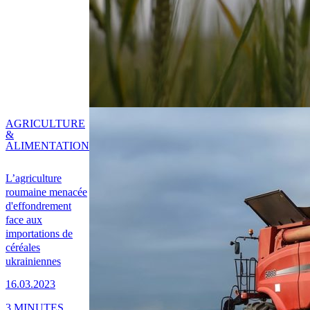
AGRICULTURE
&
ALIMENTATION
L’agriculture
roumaine menacée
d'effondrement
face aux
importations de
céréales
ukrainiennes
16.03.2023
3 MINUTES