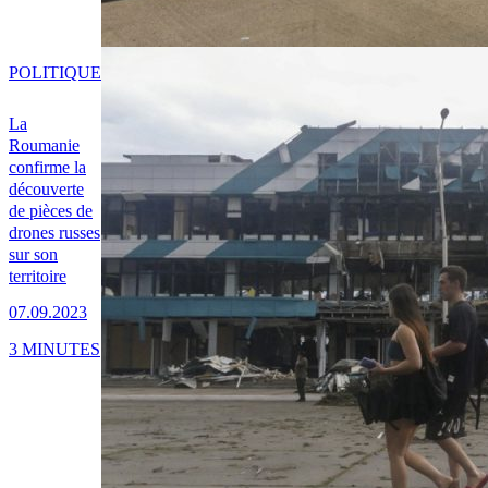
POLITIQUE
La
Roumanie
confirme la
découverte
de pièces de
drones russes
sur son
territoire
07.09.2023
3 MINUTES