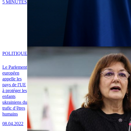
5 MINUTES
POLITIQUE
Le Parlement
européen
appelle les
pays de l'UE
à protéger les
enfants
ukrainiens du
trafic d’êtres
humains
08.04.2022