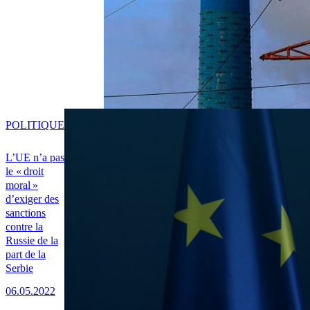
POLITIQUE
L’UE n’a pas
le « droit
moral »
d’exiger des
sanctions
contre la
Russie de la
part de la
Serbie
06.05.2022