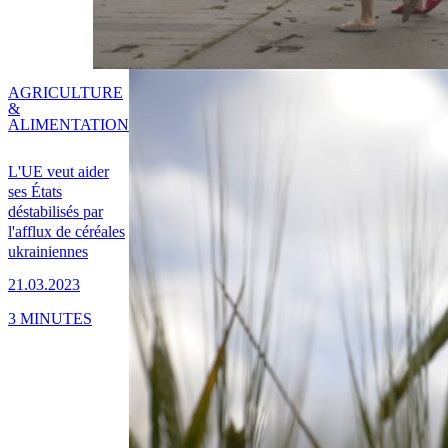
AGRICULTURE
&
ALIMENTATION
L'UE veut aider
ses États
déstabilisés par
l'afflux de céréales
ukrainiennes
21.03.2023
3 MINUTES