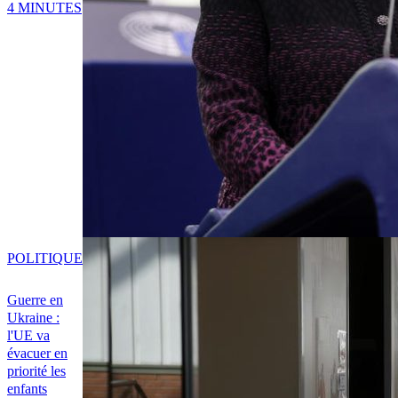
4 MINUTES
POLITIQUE
Guerre en
Ukraine :
l'UE va
évacuer en
priorité les
enfants