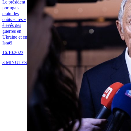
Le président
portugais
craint les
coûts « très »
élevés des
guerres en
Ukraine et en
Israël
16.10.2023
3 MINUTES