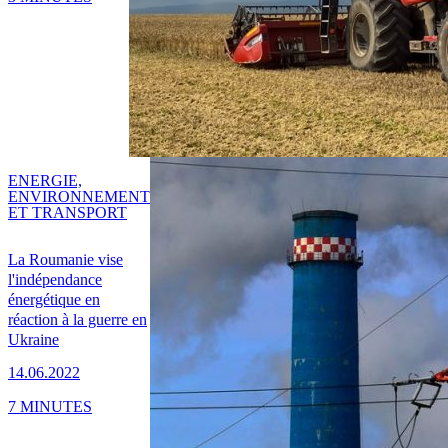
ENERGIE,
ENVIRONNEMENT
ET TRANSPORT
La Roumanie vise
l'indépendance
énergétique en
réaction à la guerre en
Ukraine
14.06.2022
7 MINUTES