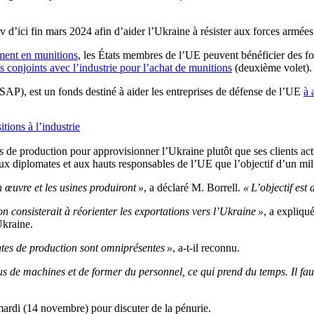
d’ici fin mars 2024 afin d’aider l’Ukraine à résister aux forces armées 
ement en munitions
, les États membres de l’UE peuvent bénéficier des fo
 conjoints avec l’industrie pour l’achat de munitions
(deuxième volet).
ASAP), est un fonds destiné à aider les entreprises de défense de l’UE
à 
tions à l’industrie
nes de production pour approvisionner l’Ukraine plutôt que ses clients ac
ux diplomates et aux hauts responsables de l’UE que l’objectif d’un mill
n œuvre et les usines produiront »
, a déclaré M. Borrell.
« L’objectif est
n consisterait à réorienter les exportations vers l’Ukraine »
, a expliqu
Ukraine.
ntes de production sont omniprésentes »
, a-t-il reconnu.
de machines et de former du personnel, ce qui prend du temps. Il faut 
mardi (14 novembre) pour discuter de la pénurie.