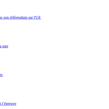
s son référendum sur l'UE
la mer
ts
à l’épreuve