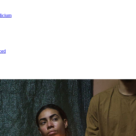
licium
ord