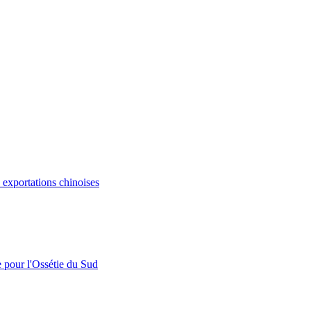
s exportations chinoises
e pour l'Ossétie du Sud