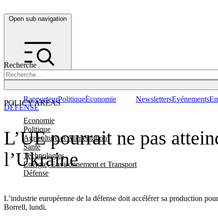
Open sub navigation
Recherche
Rapporteur
Politique
Économie
Newsletters
Evénements
Em
POLICY AREAS
DÉFENSE
Economie
Politique
L’UE pourrait ne pas attein
Agriculture et Alimentation
Santé
l’Ukraine
Technologies
Energie, Environnement et Transport
Défense
L’industrie européenne de la défense doit accélérer sa production pour
Borrell, lundi.