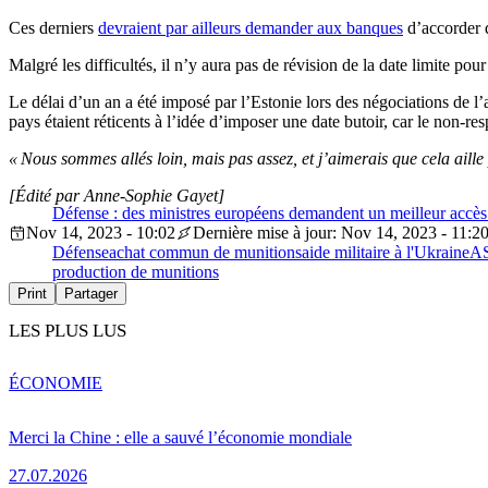
Ces derniers
devraient par ailleurs demander aux banques
d’accorder d
Malgré les difficultés, il n’y aura pas de révision de la date limite po
Le délai d’un an a été imposé par l’Estonie lors des négociations de l’
pays étaient réticents à l’idée d’imposer une date butoir, car le non-r
« Nous sommes allés loin, mais pas assez, et j’aimerais que cela aille 
[Édité par Anne-Sophie Gayet]
Défense : des ministres européens demandent un meilleur accès
Nov 14, 2023 - 10:02
Dernière mise à jour: Nov 14, 2023 - 11:2
Défense
achat commun de munitions
aide militaire à l'Ukraine
A
production de munitions
Print
Partager
LES PLUS LUS
ÉCONOMIE
Merci la Chine : elle a sauvé l’économie mondiale
27.07.2026