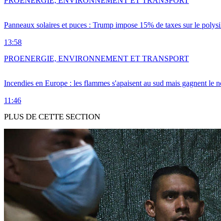
PRO
ENERGIE, ENVIRONNEMENT ET TRANSPORT
Panneaux solaires et puces : Trump impose 15% de taxes sur le polysi
13:58
PRO
ENERGIE, ENVIRONNEMENT ET TRANSPORT
Incendies en Europe : les flammes s'apaisent au sud mais gagnent le n
11:46
PLUS DE CETTE SECTION