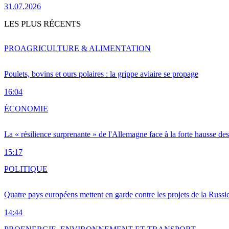
31.07.2026
LES PLUS RÉCENTS
PRO
AGRICULTURE & ALIMENTATION
Poulets, bovins et ours polaires : la grippe aviaire se propage
16:04
ÉCONOMIE
La « résilience surprenante » de l'Allemagne face à la forte hausse de
15:17
POLITIQUE
Quatre pays européens mettent en garde contre les projets de la Russi
14:44