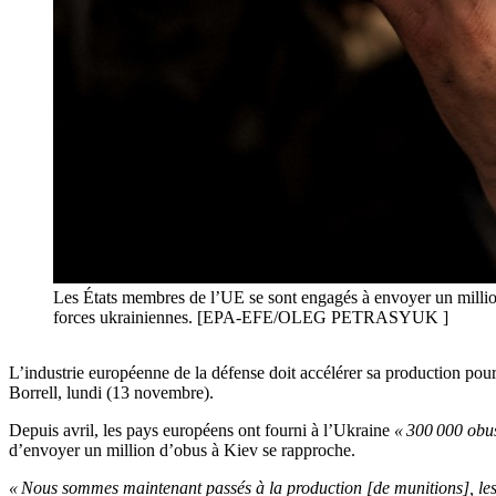
Les États membres de l’UE se sont engagés à envoyer un million d
forces ukrainiennes. [EPA-EFE/OLEG PETRASYUK ]
L’industrie européenne de la défense doit accélérer sa production pour
Borrell, lundi (13 novembre).
Depuis avril, les pays européens ont fourni à l’Ukraine
« 300 000 obus
d’envoyer un million d’obus à Kiev se rapproche.
« Nous sommes maintenant passés à la production [de munitions], les