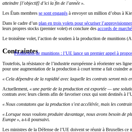
atteindre [l’objectif] d’ici la fin de l’année ».
Les États membres
se sont engagés
à envoyer un million d’obus à Kiev 
Dans le cadre d’un
plan en trois volets pour sécuriser l’approvisionn
leurs propres stocks (premier volet) et conclure des
accords de marchés
Le troisième volet, l’action de soutien à la production de munitions (
Contraintes
Production de munitions : l’UE lance un premier appel à proposi
Toutefois, la résistance de l’industrie européenne à réorienter ses lig
pour une augmentation de la production à court terme a fait craindre a
« Cela dépendra de la rapidité avec laquelle les contrats seront mis e
Actuellement,
« une partie de la production est exportée — une solutio
contrats avec leurs clients afin de favoriser ceux qui sont destinés à l’
« Nous constatons que la production s’est accélérée, mais les contrai
« Lorsque nous voulons produire davantage, nous avons besoin de plus 
Europe »
, a-t-il poursuivi.
Les ministres de la Défense de l’UE doivent se réunir à Bruxelles ce 