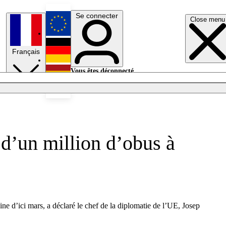
Se connecter
Close menu
English
Français
Deutsch
Vous êtes déconnecté.
Se connecter
Español
Lumières éteintes
 d’un million d’obus à
ne d’ici mars, a déclaré le chef de la diplomatie de l’UE, Josep