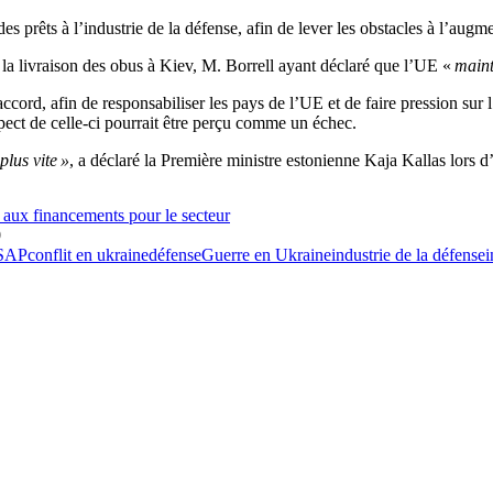
es prêts à l’industrie de la défense, afin de lever les obstacles à l’aug
ur la livraison des obus à Kiev, M. Borrell ayant déclaré que l’UE «
mainti
accord, afin de responsabiliser les pays de l’UE et de faire pression sur
espect de celle-ci pourrait être perçu comme un échec.
plus vite »
, a déclaré la Première ministre estonienne Kaja Kallas lors 
 aux financements pour le secteur
0
SAP
conflit en ukraine
défense
Guerre en Ukraine
industrie de la défense
i