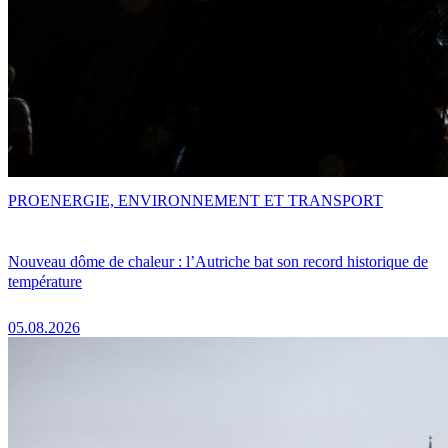
PRO
ENERGIE, ENVIRONNEMENT ET TRANSPORT
Nouveau dôme de chaleur : l’Autriche bat son record historique de
température
05.08.2026