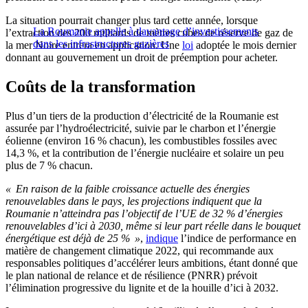
La situation pourrait changer plus tard cette année, lorsque
La Roumanie appelle à davantage d’investissements
l’extraction des 200 milliards de mètres cubes de réserve de gaz de
dans les infrastructures gazières
la mer Noire entrera en application. Une
loi
adoptée le mois dernier
donnant au gouvernement un droit de préemption pour acheter.
Coûts de la transformation
Plus d’un tiers de la production d’électricité de la Roumanie est
assurée par l’hydroélectricité, suivie par le charbon et l’énergie
éolienne (environ 16 % chacun), les combustibles fossiles avec
14,3 %, et la contribution de l’énergie nucléaire et solaire un peu
plus de 7 % chacun.
« En raison de la faible croissance actuelle des énergies
renouvelables dans le pays, les projections indiquent que la
Roumanie n’atteindra pas l’objectif de l’UE de 32 % d’énergies
renouvelables d’ici à 2030, même si leur part réelle dans le bouquet
énergétique est déjà de 25 % »
,
indique
l’indice de performance en
matière de changement climatique 2022, qui recommande aux
responsables politiques d’accélérer leurs ambitions, étant donné que
le plan national de relance et de résilience (PNRR) prévoit
l’élimination progressive du lignite et de la houille d’ici à 2032.