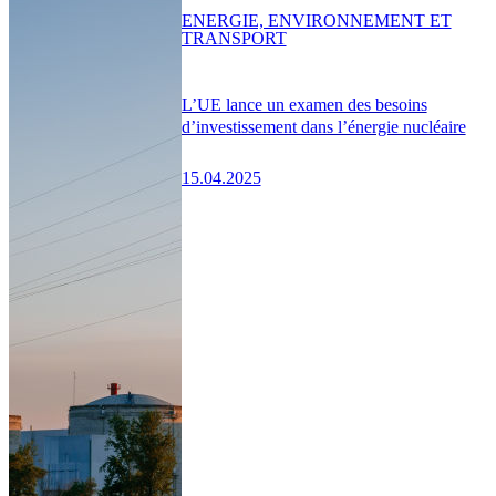
ENERGIE, ENVIRONNEMENT ET
TRANSPORT
L’UE lance un examen des besoins
d’investissement dans l’énergie nucléaire
15.04.2025