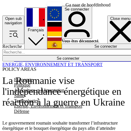
Ga naar de hoofdinhoud
Se connecter
Open sub
Close menu
English
navigation
Français
Deutsch
Vous êtes déconnecté.
Recherche
Se connecter
Español
Lumières éteintes
Se connecter
Rapporteur
Politique
Économie
Newsletters
Evénements
Em
ENERGIE, ENVIRONNEMENT ET TRANSPORT
POLICY AREAS
La Roumanie vise
Economie
Politique
l'indépendance énergétique en
Agriculture et Alimentation
Santé
réaction à la guerre en Ukraine
Technologies
Energie, Environnement et Transport
Défense
Le gouvernement roumain souhaite transformer l’infrastructure
énergétique et le bouquet énergétique du pays afin d’atteindre