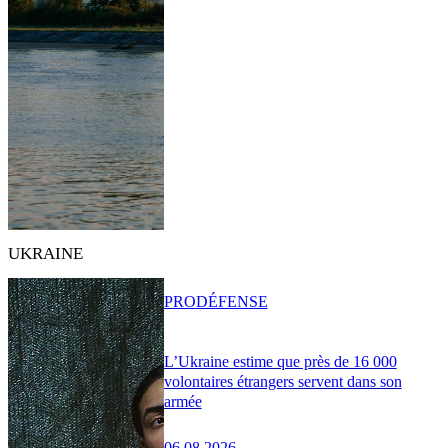
UKRAINE
PRO
DÉFENSE
L’Ukraine estime que près de 16 000
volontaires étrangers servent dans son
armée
06.08.2026