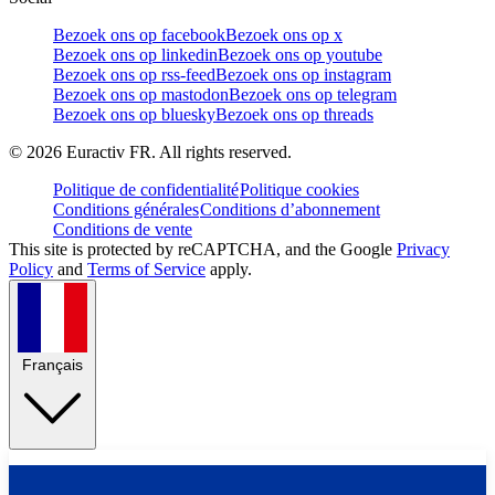
Bezoek ons op facebook
Bezoek ons op x
Bezoek ons op linkedin
Bezoek ons op youtube
Bezoek ons op rss-feed
Bezoek ons op instagram
Bezoek ons op mastodon
Bezoek ons op telegram
Bezoek ons op bluesky
Bezoek ons op threads
©
2026
Euractiv FR. All rights reserved.
Politique de confidentialité
Politique cookies
Conditions générales
Conditions d’abonnement
Conditions de vente
This site is protected by reCAPTCHA, and the Google
Privacy
Policy
and
Terms of Service
apply.
Français