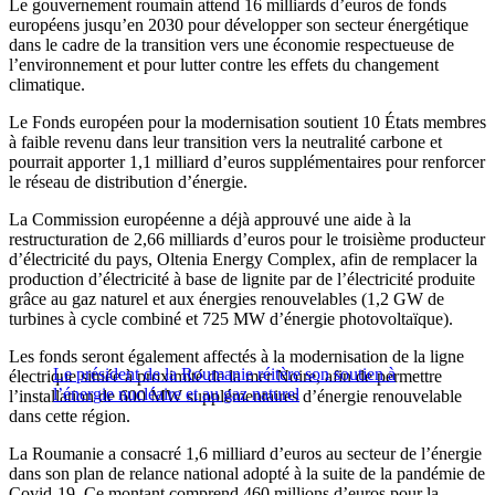
Le gouvernement roumain attend 16 milliards d’euros de fonds
européens jusqu’en 2030 pour développer son secteur énergétique
dans le cadre de la transition vers une économie respectueuse de
l’environnement et pour lutter contre les effets du changement
climatique.
Le Fonds européen pour la modernisation soutient 10 États membres
à faible revenu dans leur transition vers la neutralité carbone et
pourrait apporter 1,1 milliard d’euros supplémentaires pour renforcer
le réseau de distribution d’énergie.
La Commission européenne a déjà approuvé une aide à la
restructuration de 2,66 milliards d’euros pour le troisième producteur
d’électricité du pays, Oltenia Energy Complex, afin de remplacer la
production d’électricité à base de lignite par de l’électricité produite
grâce au gaz naturel et aux énergies renouvelables (1,2 GW de
turbines à cycle combiné et 725 MW d’énergie photovoltaïque).
Les fonds seront également affectés à la modernisation de la ligne
Le président de la Roumanie réitère son soutien à
électrique située à proximité de la mer Noire, afin de permettre
l’énergie nucléaire et au gaz naturel
l’installation de 600 MW supplémentaires d’énergie renouvelable
dans cette région.
La Roumanie a consacré 1,6 milliard d’euros au secteur de l’énergie
dans son plan de relance national adopté à la suite de la pandémie de
Covid-19. Ce montant comprend 460 millions d’euros pour la