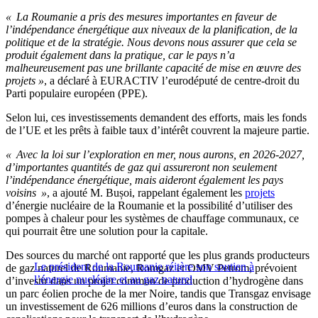
« La Roumanie a pris des mesures importantes en faveur de
l’indépendance énergétique aux niveaux de la planification, de la
politique et de la stratégie. Nous devons nous assurer que cela se
produit également dans la pratique, car le pays n’a
malheureusement pas une brillante capacité de mise en œuvre des
projets »
, a déclaré à EURACTIV l’eurodéputé de centre-droit du
Parti populaire européen (PPE).
Selon lui, ces investissements demandent des efforts, mais les fonds
de l’UE et les prêts à faible taux d’intérêt couvrent la majeure partie.
« Avec la loi sur l’exploration en mer, nous aurons, en 2026-2027,
d’importantes quantités de gaz qui assureront non seulement
l’indépendance énergétique, mais aideront également les pays
voisins »
, a ajouté M. Bușoi, rappelant également les
projets
d’énergie nucléaire de la Roumanie et la possibilité d’utiliser des
pompes à chaleur pour les systèmes de chauffage communaux, ce
qui pourrait être une solution pour la capitale.
Des sources du marché ont rapporté que les plus grands producteurs
Le président de la Roumanie réitère son soutien à
de gaz naturel de Roumanie, Romgaz et OMV Petrom, prévoient
l’énergie nucléaire et au gaz naturel
d’investir dans un projet commun de production d’hydrogène dans
un parc éolien proche de la mer Noire, tandis que Transgaz envisage
un investissement de 626 millions d’euros dans la construction de