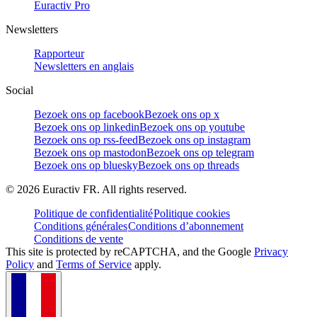
Euractiv Pro
Newsletters
Rapporteur
Newsletters en anglais
Social
Bezoek ons op facebook
Bezoek ons op x
Bezoek ons op linkedin
Bezoek ons op youtube
Bezoek ons op rss-feed
Bezoek ons op instagram
Bezoek ons op mastodon
Bezoek ons op telegram
Bezoek ons op bluesky
Bezoek ons op threads
©
2026
Euractiv FR. All rights reserved.
Politique de confidentialité
Politique cookies
Conditions générales
Conditions d’abonnement
Conditions de vente
This site is protected by reCAPTCHA, and the Google
Privacy
Policy
and
Terms of Service
apply.