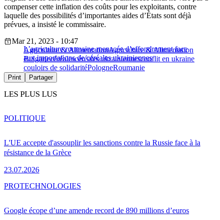
compenser cette inflation des coûts pour les exploitants, contre
laquelle des possibilités d’importantes aides d’États sont déjà
prévues, a insisté le commissaire.
Mar 21, 2023 - 10:47
L’agriculture roumaine menacée d’effondrement face
Agriculture & Alimentation
Agriculture & Alimentation
aux importations de céréales ukrainiennes
Bulgarie
céréales
céréales ukrainiennes
conflit en ukraine
couloirs de solidarité
Pologne
Roumanie
Print
Partager
LES PLUS LUS
POLITIQUE
L'UE accepte d'assouplir les sanctions contre la Russie face à la
résistance de la Grèce
23.07.2026
PRO
TECHNOLOGIES
Google écope d’une amende record de 890 millions d’euros