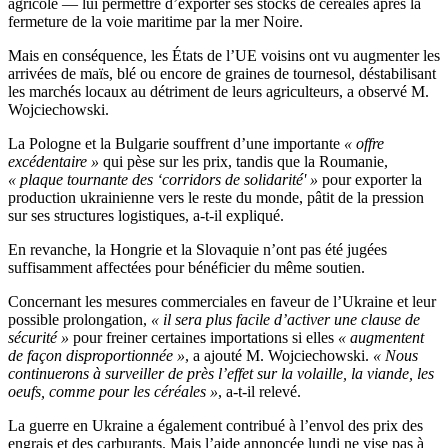
agricole — lui permettre d’exporter ses stocks de céréales après la
fermeture de la voie maritime par la mer Noire.
Mais en conséquence, les États de l’UE voisins ont vu augmenter les
arrivées de maïs, blé ou encore de graines de tournesol, déstabilisant
les marchés locaux au détriment de leurs agriculteurs, a observé M.
Wojciechowski.
La Pologne et la Bulgarie souffrent d’une importante
« offre
excédentaire »
qui pèse sur les prix, tandis que la Roumanie,
« plaque tournante des ‘corridors de solidarité' »
pour exporter la
production ukrainienne vers le reste du monde, pâtit de la pression
sur ses structures logistiques, a-t-il expliqué.
En revanche, la Hongrie et la Slovaquie n’ont pas été jugées
suffisamment affectées pour bénéficier du même soutien.
Concernant les mesures commerciales en faveur de l’Ukraine et leur
possible prolongation,
« il sera plus facile d’activer une clause de
sécurité »
pour freiner certaines importations si elles
« augmentent
de façon disproportionnée »
, a ajouté M. Wojciechowski.
« Nous
continuerons à surveiller de près l’effet sur la volaille, la viande, les
oeufs, comme pour les céréales »
, a-t-il relevé.
La guerre en Ukraine a également contribué à l’envol des prix des
engrais et des carburants. Mais l’aide annoncée lundi ne vise pas à