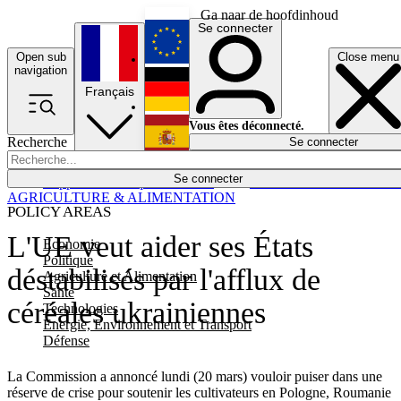
Ga naar de hoofdinhoud
Se connecter
Open sub
Close menu
English
navigation
Français
Deutsch
Vous êtes déconnecté.
Recherche
Se connecter
Español
Lumières éteintes
Se connecter
Rapporteur
Politique
Économie
Newsletters
Evénements
Em
AGRICULTURE & ALIMENTATION
POLICY AREAS
L'UE veut aider ses États
Economie
Politique
déstabilisés par l'afflux de
Agriculture et Alimentation
Santé
céréales ukrainiennes
Technologies
Energie, Environnement et Transport
Défense
La Commission a annoncé lundi (20 mars) vouloir puiser dans une
réserve de crise pour soutenir les cultivateurs en Pologne, Roumanie