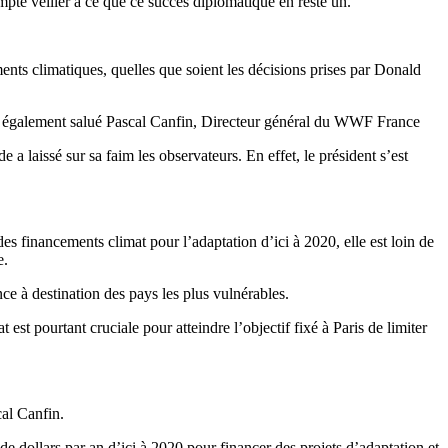
mpte veiller à ce que ce succès diplomatique en reste un.
ents climatiques, quelles que soient les décisions prises par Donald
 a également salué Pascal Canfin, Directeur général du WWF France
 laissé sur sa faim les observateurs. En effet, le président s’est
s financements climat pour l’adaptation d’ici à 2020, elle est loin de
e.
ce à destination des pays les plus vulnérables.
st pourtant cruciale pour atteindre l’objectif fixé à Paris de limiter
cal Canfin.
e dollars par an d’ici à 2020 pour financer des projets d’adaptation et