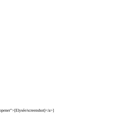
oopener">[Elysée/screenshot]</a>]