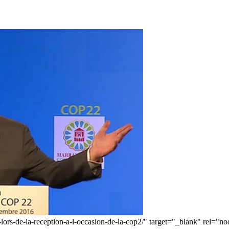
-lors-de-la-reception-a-l-occasion-de-la-cop2/" target="_blank" rel="n