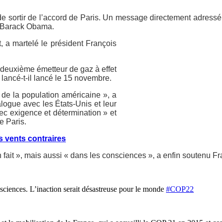
e de sortir de l’accord de Paris. Un message directement adres
, Barack Obama.
t, a martelé le président François
deuxième émetteur de gaz à effet
 lancé-t-il lancé le 15 novembre.
i de la population américaine », a
alogue avec les États-Unis et leur
ec exigence et détermination » et
e Paris.
es vents contraires
 en fait », mais aussi « dans les consciences », a enfin soutenu F
consciences. L’inaction serait désastreuse pour le monde
#COP22