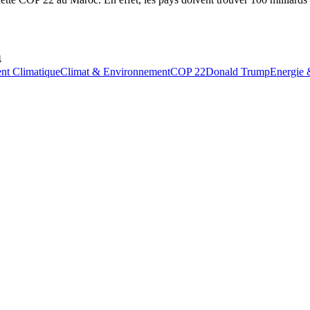
4
t Climatique
Climat & Environnement
COP 22
Donald Trump
Energie 