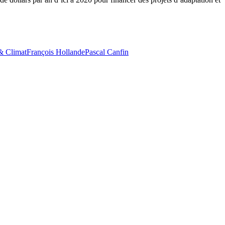
& Climat
François Hollande
Pascal Canfin