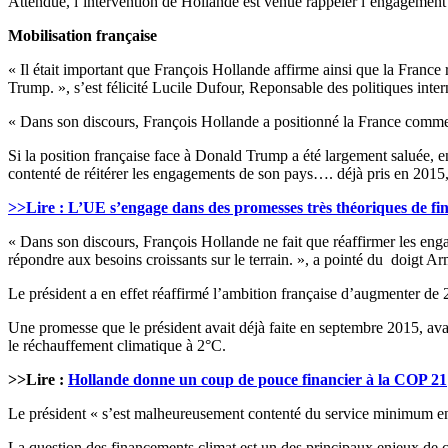
Attendue, l’intervention de Hollande est venue rappeler l’engagement e
Mobilisation française
« Il était important que François Hollande affirme ainsi que la France
Trump. », s’est félicité Lucile Dufour, Reponsable des politiques inte
« Dans son discours, François Hollande a positionné la France comme
Si la position française face à Donald Trump a été largement saluée, e
contenté de réitérer les engagements de son pays…. déjà pris en 2015
>>Lire : L’UE s’engage dans des promesses très théoriques de f
« Dans son discours, François Hollande ne fait que réaffirmer les enga
répondre aux besoins croissants sur le terrain. », a pointé du doigt 
Le président a en effet réaffirmé l’ambition française d’augmenter de 2
Une promesse que le président avait déjà faite en septembre 2015, avant
le réchauffement climatique à 2°C.
>>Lire :
Hollande donne un coup de pouce financier à la COP 21
Le président « s’est malheureusement contenté du service minimum en 
La question des financements climat est un des principaux enjeux de ce