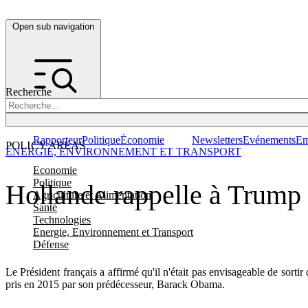
Open sub navigation
Recherche
Rapporteur
Politique
Économie
Newsletters
Evénements
Em
POLICY AREAS
ENERGIE, ENVIRONNEMENT ET TRANSPORT
Economie
Politique
Hollande rappelle à Trump q
Agriculture et Alimentation
Santé
Technologies
Energie, Environnement et Transport
Défense
Le Président français a affirmé qu'il n'était pas envisageable de sor
pris en 2015 par son prédécesseur, Barack Obama.