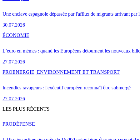
Une enclave espagnole dépassée par l'afflux de migrants arrivant par 
30.07.2026
ÉCONOMIE
L’euro en mèmes : quand les Européens détournent les nouveaux bille
27.07.2026
PRO
ENERGIE, ENVIRONNEMENT ET TRANSPORT
Incendies ravageurs : l'exécutif européen reconnaît être submergé
27.07.2026
LES PLUS RÉCENTS
PRO
DÉFENSE
L'Ukraine estime que près de 16 000 volontaires étrangers servent da