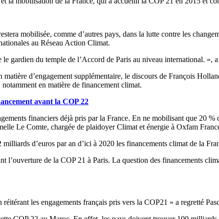
t la mobilisation de la France, qui a accueilli la COP 21 en 2015 et co
 restera mobilisée, comme d’autres pays, dans la lutte contre les changem
rnationales au Réseau Action Climat.
 le gardien du temple de l’Accord de Paris au niveau international. »,
n matière d’engagement supplémentaire, le discours de François Hollande a
, notamment en matière de financement climat.
inancement avant la COP 22
gements financiers déjà pris par la France. En ne mobilisant que 20 % de
Armelle Le Comte, chargée de plaidoyer Climat et énergie à Oxfam Franc
 milliards d’euros par an d’ici à 2020 les financements climat de la Fran
 l’ouverture de la COP 21 à Paris. La question des financements climat e
réitérant les engagements français pris vers la COP21 » a regretté Pas
tte COP 22 au Maroc. En effet, les pays doivent trouver 100 milliards d