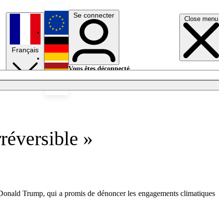
Se connecter
Close menu
English
Français
Deutsch
Vous êtes déconnecté.
Se connecter
Español
Lumières éteintes
réversible »
élu Donald Trump, qui a promis de dénoncer les engagements climatiques