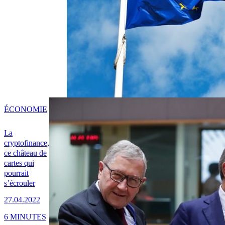
ÉCONOMIE
La
cryptofinance,
ce château de
cartes qui
pourrait
s’écrouler
27.04.2022
6 MINUTES