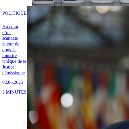
POLITIQUE
Au cœur
d’un
scandale
autour de
dons, le
ministre
tchèque de la
Justice
démissionne
02.06.2025
3 MINUTES