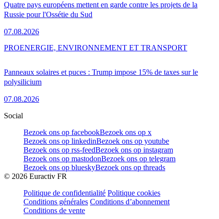
Quatre pays européens mettent en garde contre les projets de la
Russie pour l'Ossétie du Sud
07.08.2026
PRO
ENERGIE, ENVIRONNEMENT ET TRANSPORT
Panneaux solaires et puces : Trump impose 15% de taxes sur le
polysilicium
07.08.2026
Social
Bezoek ons op facebook
Bezoek ons op x
Bezoek ons op linkedin
Bezoek ons op youtube
Bezoek ons op rss-feed
Bezoek ons op instagram
Bezoek ons op mastodon
Bezoek ons op telegram
Bezoek ons op bluesky
Bezoek ons op threads
©
2026
Euractiv FR
Politique de confidentialité
Politique cookies
Conditions générales
Conditions d’abonnement
Conditions de vente