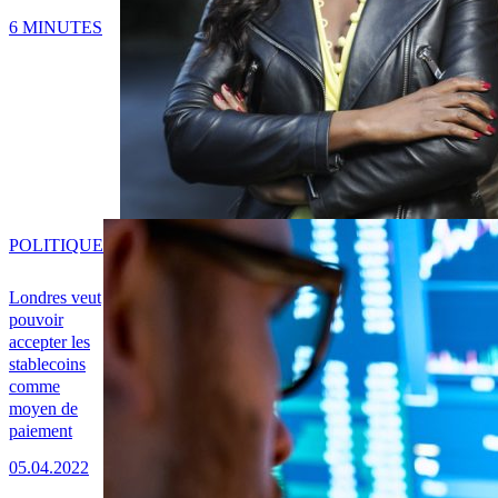
6 MINUTES
POLITIQUE
Londres veut
pouvoir
accepter les
stablecoins
comme
moyen de
paiement
05.04.2022