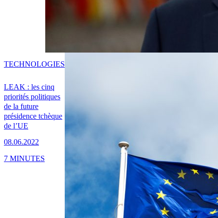
TECHNOLOGIES
LEAK : les cinq
priorités politiques
de la future
présidence tchèque
de l’UE
08.06.2022
7 MINUTES