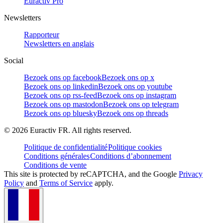
Euractiv Pro
Newsletters
Rapporteur
Newsletters en anglais
Social
Bezoek ons op facebook
Bezoek ons op x
Bezoek ons op linkedin
Bezoek ons op youtube
Bezoek ons op rss-feed
Bezoek ons op instagram
Bezoek ons op mastodon
Bezoek ons op telegram
Bezoek ons op bluesky
Bezoek ons op threads
©
2026
Euractiv FR. All rights reserved.
Politique de confidentialité
Politique cookies
Conditions générales
Conditions d’abonnement
Conditions de vente
This site is protected by reCAPTCHA, and the Google
Privacy
Policy
and
Terms of Service
apply.