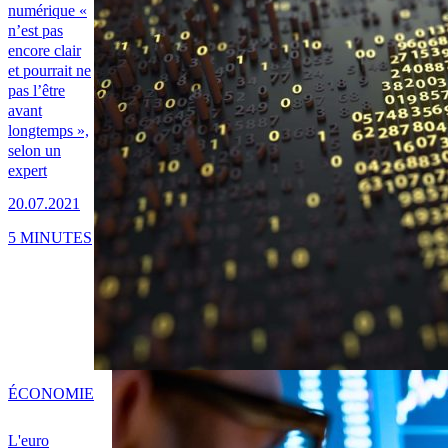
numérique «
n’est pas
encore clair
et pourrait ne
pas l’être
avant
longtemps »,
selon un
expert
20.07.2021
5 MINUTES
ÉCONOMIE
L'euro