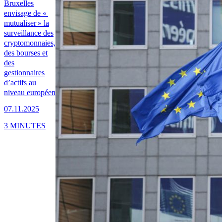
Bruxelles
envisage de «
mutualiser » la
surveillance des
cryptomonnaies,
des bourses et
des
gestionnaires
d’actifs au
niveau européen
07.11.2025
3 MINUTES