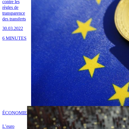
contre les
règles de
transparence
des transferts
30.03.2022
6 MINUTES
ÉCONOMIE
L’euro