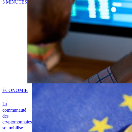
3 MINUTES
ÉCONOMIE
La
communauté
des
cryptomonnaies
se mobilise