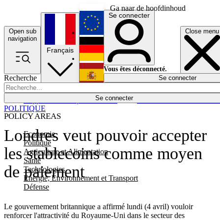
Ga naar de hoofdinhoud
Se connecter
Open sub
Close menu
English
navigation
Français
Deutsch
Vous êtes déconnecté.
Recherche
Se connecter
Español
Lumières éteintes
Se connecter
Rapporteur
Politique
Économie
Newsletters
Evénements
Em
POLITIQUE
POLICY AREAS
Londres veut pouvoir accepter
Economie
Politique
les stablecoins comme moyen
Agriculture et Alimentation
Santé
de paiement
Technologies
Energie, Environnement et Transport
Défense
Le gouvernement britannique a affirmé lundi (4 avril) vouloir
renforcer l'attractivité du Royaume-Uni dans le secteur des