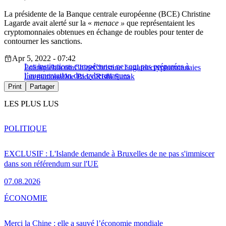
La présidente de la Banque centrale européenne (BCE) Christine
Lagarde avait alerté sur la «
menace »
que représentaient les
cryptomonnaies obtenues en échange de roubles pour tenter de
contourner les sanctions.
Apr 5, 2022 - 07:42
Les institutions européennes ne sont pas préparées à
Politique
bitcoin
Chine
Christine Lagarde
cryptomonnaies
l’augmentation des cyberattaques
International
Joe Biden
Rishi Sunak
Print
Partager
LES PLUS LUS
POLITIQUE
EXCLUSIF : L'Islande demande à Bruxelles de ne pas s'immiscer
dans son référendum sur l'UE
07.08.2026
ÉCONOMIE
Merci la Chine : elle a sauvé l’économie mondiale