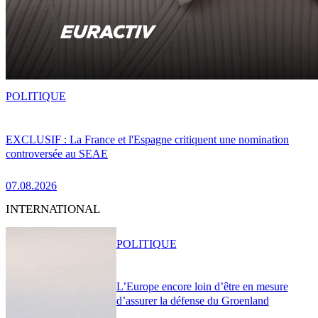
POLITIQUE
EXCLUSIF : La France et l'Espagne critiquent une nomination
controversée au SEAE
07.08.2026
INTERNATIONAL
POLITIQUE
L’Europe encore loin d’être en mesure
d’assurer la défense du Groenland