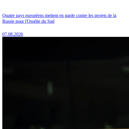
Quatre pays européens mettent en garde contre les projets de la
Russie pour l'Ossétie du Sud
07.08.2026