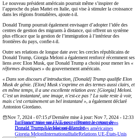
Le nouveau président américain pourrait même s’inspirer de
l’approche du plan Mattei en Italie, qui vise à stimuler la croissance
dans les régions frontalières, ajoute-t-il.
Donald Trump pourrait également envisager d’adopter l’idée des
centres de gestion des migrants à distance, qui offrent un système
plus efficace que la gestion de l’immigration à l’intérieur des
frontières du pays, confie-t-il.
Outre ses relations de longue date avec les cercles républicains de
Donald Trump, Giorgia Meloni a également renforcé récemment ses
liens avec Elon Musk, que Donald Trump a choisi pour mener les
«
réformes drastiques »
du gouvernement américain.
« Dans son discours d’introduction, [Donald] Trump qualifie Elon
Musk de génie. [Elon] Musk s’exprime en des termes aussi clairs, et
en même temps, il a une excellente relation avec [Giorgia] Meloni.
C’est un instantané, une image, n’est-ce pas ? La suite reste à voir,
mais c’est certainement un bel instantané »
, a également déclaré
Antonion Giordano.
Nov 7, 2024 - 07:15
Dernière mise à jour: Nov 7, 2024 - 12:33
La France mise sur l’UE pour affronter le retour de
Politique
Chine
conservateurs et réformistes européens
Donald Trump à la Maison-Blanche
Donald Trump
élections présidentielles américaines
Giorgia Meloni
International
Italie
Relations UE-États-Unis