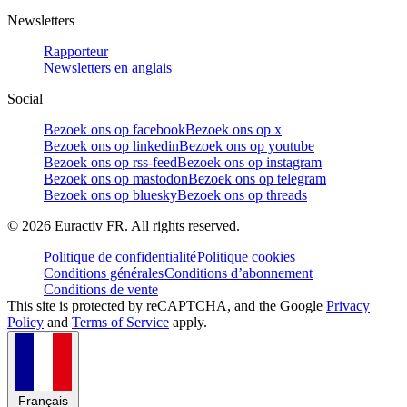
Newsletters
Rapporteur
Newsletters en anglais
Social
Bezoek ons op facebook
Bezoek ons op x
Bezoek ons op linkedin
Bezoek ons op youtube
Bezoek ons op rss-feed
Bezoek ons op instagram
Bezoek ons op mastodon
Bezoek ons op telegram
Bezoek ons op bluesky
Bezoek ons op threads
©
2026
Euractiv FR. All rights reserved.
Politique de confidentialité
Politique cookies
Conditions générales
Conditions d’abonnement
Conditions de vente
This site is protected by reCAPTCHA, and the Google
Privacy
Policy
and
Terms of Service
apply.
Français