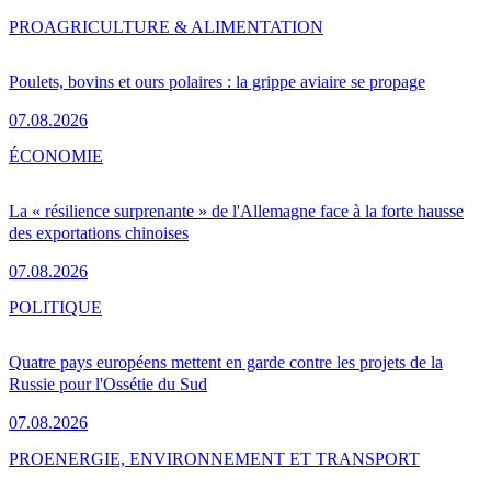
PRO
AGRICULTURE & ALIMENTATION
Poulets, bovins et ours polaires : la grippe aviaire se propage
07.08.2026
ÉCONOMIE
La « résilience surprenante » de l'Allemagne face à la forte hausse
des exportations chinoises
07.08.2026
POLITIQUE
Quatre pays européens mettent en garde contre les projets de la
Russie pour l'Ossétie du Sud
07.08.2026
PRO
ENERGIE, ENVIRONNEMENT ET TRANSPORT