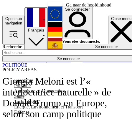
Ga naar de hoofdinhoud
Se connecter
Open sub
Close menu
English
navigation
Français
Deutsch
Vous êtes déconnecté.
Recherche
Se connecter
Español
Lumières éteintes
Se connecter
Rapporteur
Politique
Économie
Newsletters
Evénements
Em
POLITIQUE
POLICY AREAS
Giorgia Meloni est l’«
Economie
Politique
interlocutrice naturelle » de
Agriculture et Alimentation
Santé
Donald Trump en Europe,
Technologies
Energie, Environnement et Transport
selon son camp politique
Défense