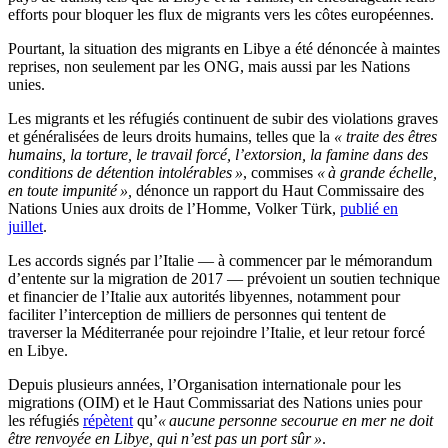
efforts pour bloquer les flux de migrants vers les côtes européennes.
Pourtant, la situation des migrants en Libye a été dénoncée à maintes
reprises, non seulement par les ONG, mais aussi par les Nations
unies.
Les migrants et les réfugiés continuent de subir des violations graves
et généralisées de leurs droits humains, telles que la
« traite des êtres
humains, la torture, le travail forcé, l’extorsion, la famine dans des
conditions de détention intolérables »
, commises
« à grande échelle,
en toute impunité »,
dénonce un rapport du Haut Commissaire des
Nations Unies aux droits de l’Homme, Volker Türk,
publié en
juillet
.
Les accords signés par l’Italie — à commencer par le mémorandum
d’entente sur la migration de 2017 — prévoient un soutien technique
et financier de l’Italie aux autorités libyennes, notamment pour
faciliter l’interception de milliers de personnes qui tentent de
traverser la Méditerranée pour rejoindre l’Italie, et leur retour forcé
en Libye.
Depuis plusieurs années, l’Organisation internationale pour les
migrations (OIM) et le Haut Commissariat des Nations unies pour
les réfugiés
répètent
qu’
« aucune personne secourue en mer ne doit
être renvoyée en Libye, qui n’est pas un port sûr »
.