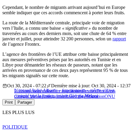
Cependant, le nombre de migrants arrivant aujourd’hui en Europe
semble indiquer que ces accords commencent à porter leurs fruits.
La route de la Méditerranée centrale, principale voie de migration
vers l’Italie, a connu une baisse
« significative »
du nombre de
traversées au cours des derniers mois, soit une chute de 64 % entre
janvier et juillet, pour atteindre 32 200 personnes, selon un
rapport
de l’agence Frontex.
L’agence des frontières de l’UE attribue cette baisse principalement
aux mesures préventives prises par les autorités en Tunisie et en
Libye pour démanteler les réseaux de passeurs, notant que les
arrivées en provenance de ces deux pays représentent 95 % de tous
les migrants signalés sur cette route.
Oct 30, 2024 - 07:22
Dernière mise à jour: Oct 30, 2024 - 12:37
L’accord Italie-Albanie « fonctionnera » même s’il est
Politique
coopération
flux migratoires
Frontex
Frontières
contesté par la justice, insiste Giorgia Meloni
Giorgia Meloni
Immigration
Italie
Libye
Migration
ONU
Print
Partager
LES PLUS LUS
POLITIQUE