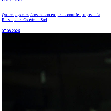
Quatre pays européens mettent en garde contre les projets de la
Russie pour l'Ossétie du Sud
07.08.2026