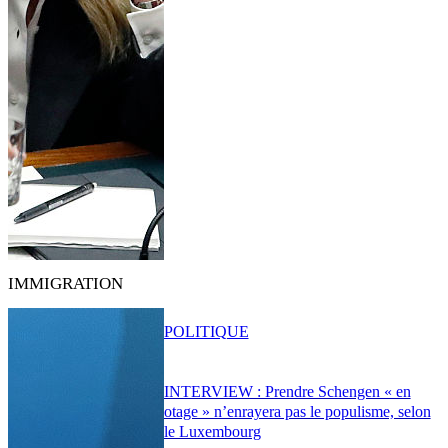
IMMIGRATION
POLITIQUE
INTERVIEW : Prendre Schengen « en
otage » n’enrayera pas le populisme, selon
le Luxembourg