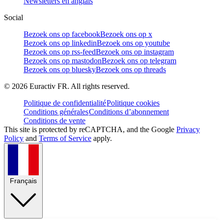
Newsletters en anglais
Social
Bezoek ons op facebook
Bezoek ons op x
Bezoek ons op linkedin
Bezoek ons op youtube
Bezoek ons op rss-feed
Bezoek ons op instagram
Bezoek ons op mastodon
Bezoek ons op telegram
Bezoek ons op bluesky
Bezoek ons op threads
©
2026
Euractiv FR. All rights reserved.
Politique de confidentialité
Politique cookies
Conditions générales
Conditions d’abonnement
Conditions de vente
This site is protected by reCAPTCHA, and the Google
Privacy
Policy
and
Terms of Service
apply.
Français