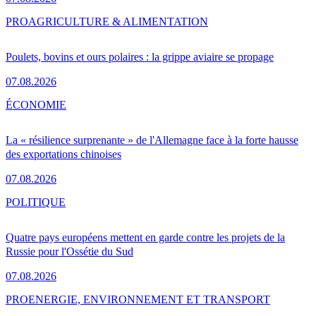
PRO
AGRICULTURE & ALIMENTATION
Poulets, bovins et ours polaires : la grippe aviaire se propage
07.08.2026
ÉCONOMIE
La « résilience surprenante » de l'Allemagne face à la forte hausse
des exportations chinoises
07.08.2026
POLITIQUE
Quatre pays européens mettent en garde contre les projets de la
Russie pour l'Ossétie du Sud
07.08.2026
PRO
ENERGIE, ENVIRONNEMENT ET TRANSPORT