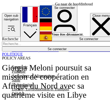
Ga naar de hoofdinhoud
Se connecter
Open sub
Close menu
English
navigation
Français
Deutsch
Vous êtes déconnecté.
Recherche
Se connecter
Español
Lumières éteintes
Se connecter
Rapporteur
Politique
Économie
Newsletters
Evénements
Em
POLITIQUE
POLICY AREAS
Giorgia Meloni poursuit sa
Economie
Politique
mission de coopération en
Agriculture et Alimentation
Santé
Afrique du Nord avec sa
Technologies
Energie, Environnement et Transport
quatrième visite en Libye
Défense