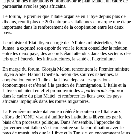
la gestion des migrations et promouvoir le plan Mattei, un cadre de
partenariat avec les pays africains.
Le forum, le premier que l’Italie organise en Libye depuis plus de
dix ans, réunit plus de 200 entreprises italiennes et marque une étape
importante dans le renforcement de la coopération entre les deux
pays.
Le ministre d’État libyen chargé des Affaires ministérielles, Adel
Jumaa, a exprimé son espoir de voir le forum consolider la relation
entre les deux pays, des accords étant attendus dans des secteurs clés
tels que l’énergie, les infrastructures, la santé et l’agriculture.
En marge du forum, Giorgia Meloni rencontrera le Premier ministre
libyen Abdel Hamid Dbeibah. Selon des sources italiennes, la
coopération entre l’Italie et la Libye dépasse les questions
économiques et s’étend à la gestion de l’immigration. L’Italie et la
Libye souhaitent en effet promouvoir des
« partenariats égaux »
dans le cadre du plan Mattei, et renforcer les liens avec les pays
africains impliqués dans les routes migratoires.
La Première ministre italienne a réitéré le soutien de l’Italie aux
efforts de l’ONU visant à unifier les institutions libyennes par le
biais d’un processus politique. Dans l’ensemble, l’approche du
gouvernement italien s’est concentrée sur la coordination avec les
pays de transit, tels que la Libye et la Tunisie, en encourageant leurs