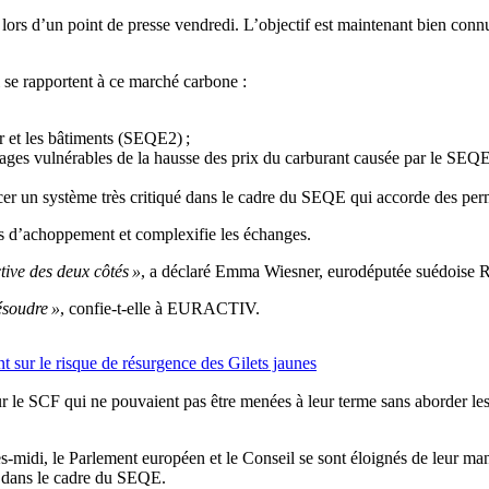
itre lors d’un point de presse vendredi. L’objectif est maintenant bien co
i se rapportent à ce marché carbone :
er et les bâtiments (SEQE2) ;
ages vulnérables de la hausse des prix du carburant causée par le SEQE2
r un système très critiqué dans le cadre du SEQE qui accorde des permis
ints d’achoppement et complexifie les échanges.
tive des deux côtés »
, a déclaré Emma Wiesner, eurodéputée suédoise R
ésoudre »
, confie-t-elle à EURACTIV.
nt sur le risque de résurgence des Gilets jaunes
 sur le SCF qui ne pouvaient pas être menées à leur terme sans aborder
ès-midi, le Parlement européen et le Conseil se sont éloignés de leur m
e dans le cadre du SEQE.