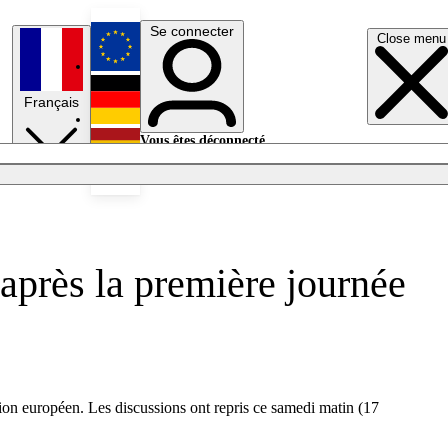
Se connecter
Close menu
English
Français
Deutsch
Vous êtes déconnecté.
Se connecter
Español
Lumières éteintes
après la première journée
ion européen. Les discussions ont repris ce samedi matin (17