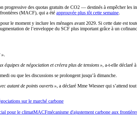
on progressive des quotas gratuits de CO2 — destinés à empêcher les ind
 frontières (MACF), qui a été
approuvée plus tôt cette semaine
.
our le moment y inclure les ménages avant 2029. Si cette date est tout
augmentation de l’enveloppe du SCF plus important grâce à un cofinanc
 »
.
ux équipes de négociation et créera plus de tensions »
, a-t-elle décla
 samedi ou que les discussions se prolongent jusqu’à dimanche.
vec autant de points ouverts »
, a déclaré Mme Wiesner qui s’attend to
égociations sur le marché carbone
ial pour le climat
MACF
mécanisme d'ajustement carbone aux frontière