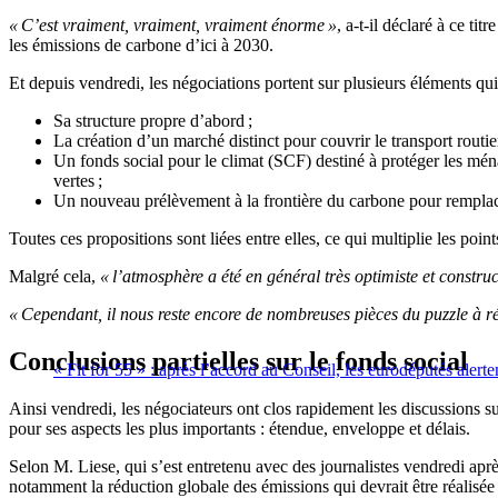
« C’est vraiment, vraiment, vraiment énorme »
, a-t-il déclaré à ce t
les émissions de carbone d’ici à 2030.
Et depuis vendredi, les négociations portent sur plusieurs éléments qu
Sa structure propre d’abord ;
La création d’un marché distinct pour couvrir le transport routi
Un fonds social pour le climat (SCF) destiné à protéger les mén
vertes ;
Un nouveau prélèvement à la frontière du carbone pour remplace
Toutes ces propositions sont liées entre elles, ce qui multiplie les po
Malgré cela,
« l’atmosphère a été en général très optimiste et construc
« Cependant, il nous reste encore de nombreuses pièces du puzzle à r
Conclusions partielles sur le fonds social
« Fit for 55 » : après l’accord au Conseil, les eurodéputés alerte
Ainsi vendredi, les négociateurs ont clos rapidement les discussions
pour ses aspects les plus importants : étendue, enveloppe et délais.
Selon M. Liese, qui s’est entretenu avec des journalistes vendredi apr
notamment la réduction globale des émissions qui devrait être réalisé