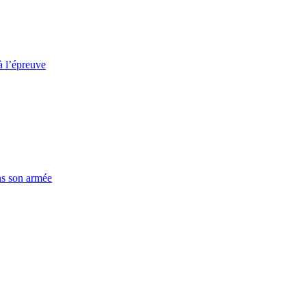
à l’épreuve
ns son armée