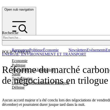
Open sub navigation
Recherche
Rapporteur
Politique
Économie
Newsletters
Evénements
Em
POLICY AREAS
ENERGIE, ENVIRONNEMENT ET TRANSPORT
Economie
Politique
Réforme du marché carbone 
Agriculture et Alimentation
Santé
de négociations en trilogue
Technologies
Energie, Environnement et Transport
Défense
Aucun accord majeur n’a été conclu lors des négociations de vendredi
décembre) et pourraient durer jusque tard dans la nuit.