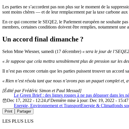
Les parties ne s’accordent pas non plus sur le moment de la suppressi
sont moins chères — et de leur remplacement par la taxe carbone aux
En ce qui concerne le SEQE2, le Parlement européen ne souhaite pas p
membres, certaines conditions doivent être remplies, notamment une 
Un accord final dimanche ?
Selon Mme Wiesner, samedi (17 décembre)
« sera le jour de l’SEQE2
« Je suppose que cela mettra sensiblement plus de pression sur les de
Il n’est pas encore certain que les parties puissent trouver un accord
« Rien n’est résolu tant que nous n’avons pas un paquet complet et, a
[Édité par Frédéric Simon et Paul Messad]
Le Green Brief : des lignes rouges à ne pas dépasser dans les n
Dec 17, 2022 - 12:24
Dernière mise à jour: Dec 19, 2022 - 15:47
Energie, Environnement et Transport
Energie & Climat
fonds soc
Print
Partager
LES PLUS LUS