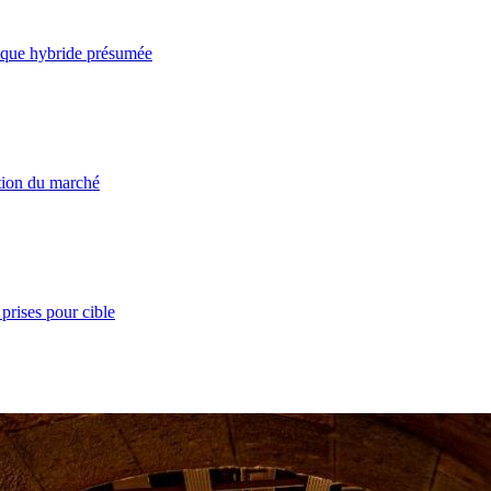
taque hybride présumée
ation du marché
prises pour cible