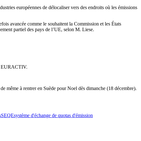
ustries européennes de délocaliser vers des endroits où les émissions
efois avancée comme le souhaitent la Commission et les États
ement partiel des pays de l’UE, selon M. Liese.
ré à EURACTIV.
ut de même à rentrer en Suède pour Noel dès dimanche (18 décembre).
s
SEQE
système d'échange de quotas d'émission