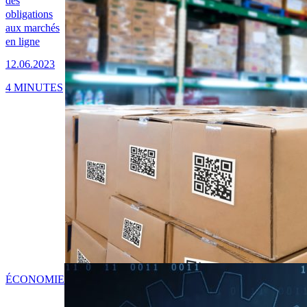
des
obligations
aux marchés
en ligne
12.06.2023
4 MINUTES
ÉCONOMIE