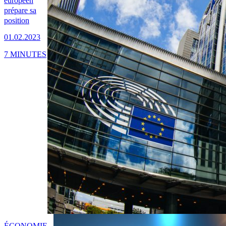
européen
prépare sa
position
01.02.2023
7 MINUTES
ÉCONOMIE