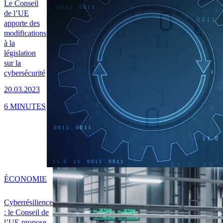
Le Conseil
de l’UE
apporte des
modifications
à la
législation
sur la
cybersécurité
20.03.2023
6 MINUTES
ÉCONOMIE
Cyberrésilience
: le Conseil de
l’UE propose