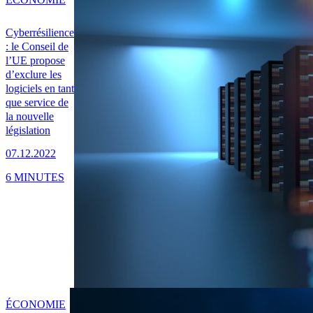
Cyberrésilience
: le Conseil de
l’UE propose
d’exclure les
logiciels en tant
que service de
la nouvelle
législation
07.12.2022
6 MINUTES
ÉCONOMIE