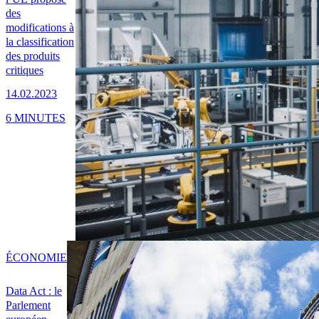
des
modifications à
la classification
des produits
critiques
14.02.2023
6 MINUTES
ÉCONOMIE
Data Act : le
Parlement