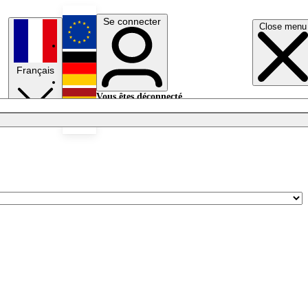
Se connecter
Close menu
English
Français
Deutsch
Vous êtes déconnecté.
Se connecter
Español
Lumières éteintes