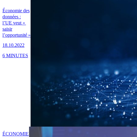
Économie des
données :
l’UE veut «
saisir
l’opportunité »
18.10.2022
6 MINUTES
ÉCONOMIE