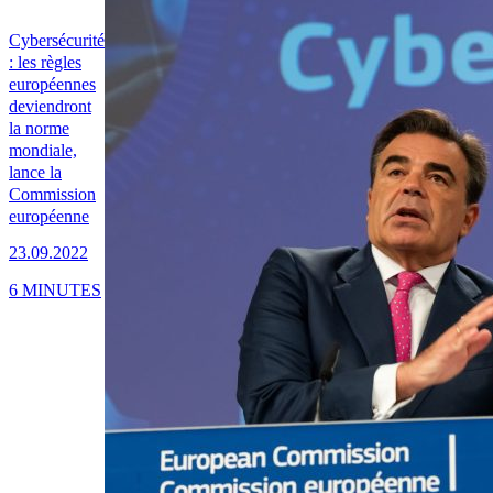
Cybersécurité
: les règles
européennes
deviendront
la norme
mondiale,
lance la
Commission
européenne
23.09.2022
6 MINUTES