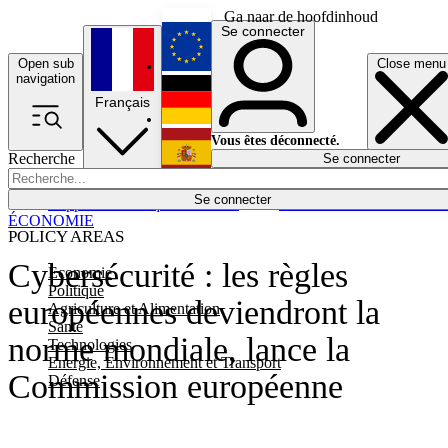
Ga naar de hoofdinhoud
Se connecter
Open sub
Close menu
English
navigation
Français
Deutsch
Vous êtes déconnecté.
Recherche
Se connecter
Español
Lumières éteintes
Se connecter
Rapporteur
Politique
Économie
Newsletters
Evénements
Em
ÉCONOMIE
POLICY AREAS
Cybersécurité : les règles
Economie
Politique
européennes deviendront la
Agriculture et Alimentation
Santé
norme mondiale, lance la
Technologies
Energie, Environnement et Transport
Commission européenne
Défense