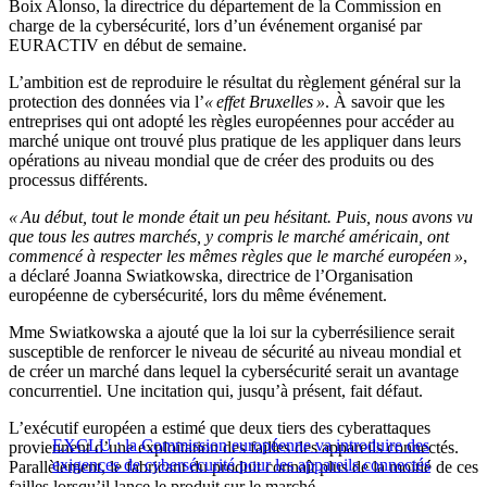
Boix Alonso, la directrice du département de la Commission en
charge de la cybersécurité, lors d’un événement organisé par
EURACTIV en début de semaine.
L’ambition est de reproduire le résultat du règlement général sur la
protection des données via l’
« effet Bruxelles »
. À savoir que les
entreprises qui ont adopté les règles européennes pour accéder au
marché unique ont trouvé plus pratique de les appliquer dans leurs
opérations au niveau mondial que de créer des produits ou des
processus différents.
« Au début, tout le monde était un peu hésitant. Puis, nous avons vu
que tous les autres marchés, y compris le marché américain, ont
commencé à respecter les mêmes règles que le marché européen »
,
a déclaré Joanna Swiatkowska, directrice de l’Organisation
européenne de cybersécurité, lors du même événement.
Mme Swiatkowska a ajouté que la loi sur la cyberrésilience serait
susceptible de renforcer le niveau de sécurité au niveau mondial et
de créer un marché dans lequel la cybersécurité serait un avantage
concurrentiel. Une incitation qui, jusqu’à présent, fait défaut.
L’exécutif européen a estimé que deux tiers des cyberattaques
EXCLU : la Commission européenne va introduire des
proviennent d’une exploitation des failles des appareils connectés.
exigences de cybersécurité pour les appareils connectés
Parallèlement, le fabricant du produit connaît plus de la moitié de ces
failles lorsqu’il lance le produit sur le marché.