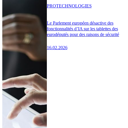
PRO
TECHNOLOGIES
Le Parlement européen désactive des
fonctionnalités d’IA sur les tablettes des
eurodéputés pour des raisons de sécurité
16.02.2026