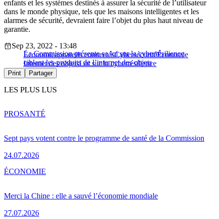
enfants et les systèmes destinés à assurer la sécurité de l’utilisateur
dans le monde physique, tels que les maisons intelligentes et les
alarmes de sécurité, devraient faire l’objet du plus haut niveau de
garantie.
Sep 23, 2022 - 13:48
La Commission présente sa loi sur la cyberrésilience
Économie
appareils connectés
Cybersécurité
Économie
ciblant les produits de l’internet des objets
Internet des objets
Loi sur la cyberrésilience
Print
Partager
LES PLUS LUS
PRO
SANTÉ
Sept pays votent contre le programme de santé de la Commission
24.07.2026
ÉCONOMIE
Merci la Chine : elle a sauvé l’économie mondiale
27.07.2026