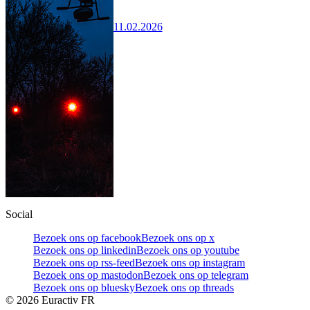
11.02.2026
Social
Bezoek ons op facebook
Bezoek ons op x
Bezoek ons op linkedin
Bezoek ons op youtube
Bezoek ons op rss-feed
Bezoek ons op instagram
Bezoek ons op mastodon
Bezoek ons op telegram
Bezoek ons op bluesky
Bezoek ons op threads
©
2026
Euractiv FR