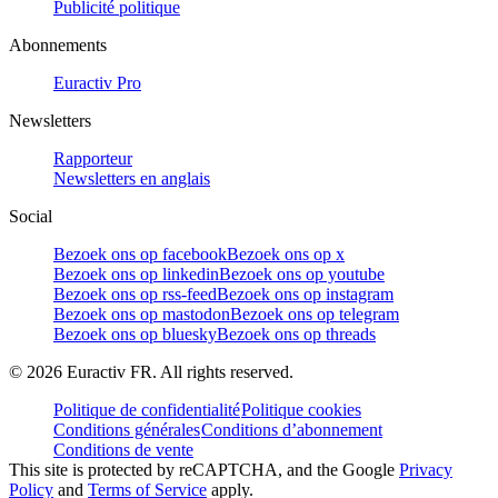
Publicité politique
Abonnements
Euractiv Pro
Newsletters
Rapporteur
Newsletters en anglais
Social
Bezoek ons op facebook
Bezoek ons op x
Bezoek ons op linkedin
Bezoek ons op youtube
Bezoek ons op rss-feed
Bezoek ons op instagram
Bezoek ons op mastodon
Bezoek ons op telegram
Bezoek ons op bluesky
Bezoek ons op threads
©
2026
Euractiv FR. All rights reserved.
Politique de confidentialité
Politique cookies
Conditions générales
Conditions d’abonnement
Conditions de vente
This site is protected by reCAPTCHA, and the Google
Privacy
Policy
and
Terms of Service
apply.