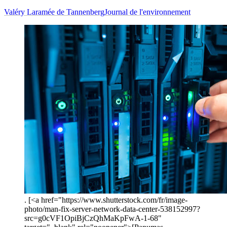
Valéry Laramée de Tannenberg
Journal de l'environnement
. [<a href="https://www.shutterstock.com/fr/image-
photo/man-fix-server-network-data-center-538152997?
src=g0cVF1OpiBjCzQhMaKpFwA-1-68"