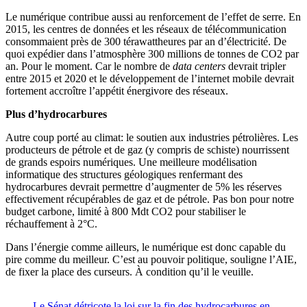
Le numérique contribue aussi au renforcement de l’effet de serre. En
2015, les centres de données et les réseaux de télécommunication
consommaient près de 300 térawattheures par an d’électricité. De
quoi expédier dans l’atmosphère 300 millions de tonnes de CO2 par
an. Pour le moment. Car le nombre de
data centers
devrait tripler
entre 2015 et 2020 et le développement de l’internet mobile devrait
fortement accroître l’appétit énergivore des réseaux.
Plus d’hydrocarbures
Autre coup porté au climat: le soutien aux industries pétrolières. Les
producteurs de pétrole et de gaz (y compris de schiste) nourrissent
de grands espoirs numériques. Une meilleure modélisation
informatique des structures géologiques renfermant des
hydrocarbures devrait permettre d’augmenter de 5% les réserves
effectivement récupérables de gaz et de pétrole. Pas bon pour notre
budget carbone, limité à 800 Mdt CO2 pour stabiliser le
réchauffement à 2°C.
Dans l’énergie comme ailleurs, le numérique est donc capable du
pire comme du meilleur. C’est au pouvoir politique, souligne l’AIE,
de fixer la place des curseurs. À condition qu’il le veuille.
Le Sénat détricote la loi sur la fin des hydrocarbures en