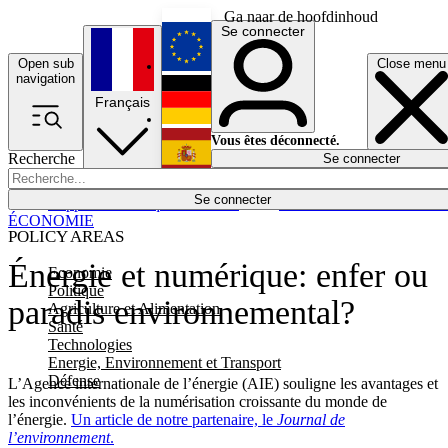
Ga naar de hoofdinhoud
Se connecter
Open sub
Close menu
English
navigation
Français
Deutsch
Vous êtes déconnecté.
Recherche
Se connecter
Español
Lumières éteintes
Se connecter
Rapporteur
Politique
Économie
Newsletters
Evénements
Em
ÉCONOMIE
POLICY AREAS
Énergie et numérique: enfer ou
Economie
Politique
paradis environnemental?
Agriculture et Alimentation
Santé
Technologies
Energie, Environnement et Transport
Défense
L’Agence internationale de l’énergie (AIE) souligne les avantages et
les inconvénients de la numérisation croissante du monde de
l’énergie.
Un article de notre partenaire, le
Journal de
l’environnement
.