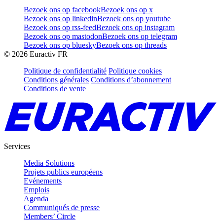
Bezoek ons op facebook
Bezoek ons op x
Bezoek ons op linkedin
Bezoek ons op youtube
Bezoek ons op rss-feed
Bezoek ons op instagram
Bezoek ons op mastodon
Bezoek ons op telegram
Bezoek ons op bluesky
Bezoek ons op threads
©
2026
Euractiv FR
Politique de confidentialité
Politique cookies
Conditions générales
Conditions d’abonnement
Conditions de vente
Services
Media Solutions
Projets publics européens
Evénements
Emplois
Agenda
Communiqués de presse
Members’ Circle