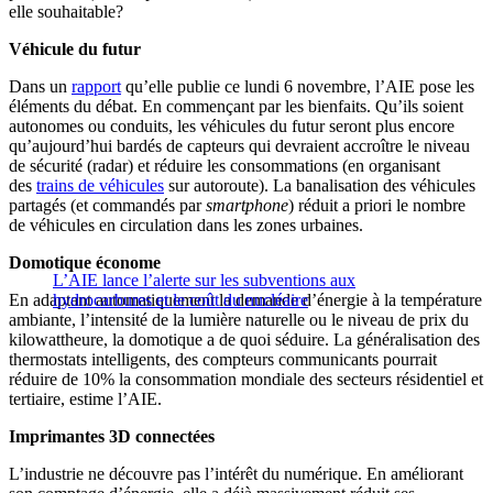
elle souhaitable?
Véhicule du futur
Dans un
rapport
qu’elle publie ce lundi 6 novembre, l’AIE pose les
éléments du débat. En commençant par les bienfaits. Qu’ils soient
autonomes ou conduits, les véhicules du futur seront plus encore
qu’aujourd’hui bardés de capteurs qui devraient accroître le niveau
de sécurité (radar) et réduire les consommations (en organisant
des
trains de véhicules
sur autoroute). La banalisation des véhicules
partagés (et commandés par
smartphone
) réduit a priori le nombre
de véhicules en circulation dans les zones urbaines.
Domotique économe
L’AIE lance l’alerte sur les subventions aux
En adaptant automatiquement la demande d’énergie à la température
hydrocarbures et le coût du nucléaire
ambiante, l’intensité de la lumière naturelle ou le niveau de prix du
kilowattheure, la domotique a de quoi séduire. La généralisation des
thermostats intelligents, des compteurs communicants pourrait
réduire de 10% la consommation mondiale des secteurs résidentiel et
tertiaire, estime l’AIE.
Imprimantes 3D connectées
L’industrie ne découvre pas l’intérêt du numérique. En améliorant