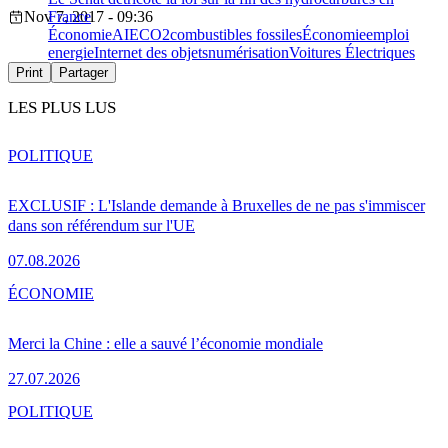
Nov 7, 2017 - 09:36
France
Économie
AIE
CO2
combustibles fossiles
Économie
emploi
energie
Internet des objets
numérisation
Voitures Électriques
Print
Partager
LES PLUS LUS
POLITIQUE
EXCLUSIF : L'Islande demande à Bruxelles de ne pas s'immiscer
dans son référendum sur l'UE
07.08.2026
ÉCONOMIE
Merci la Chine : elle a sauvé l’économie mondiale
27.07.2026
POLITIQUE