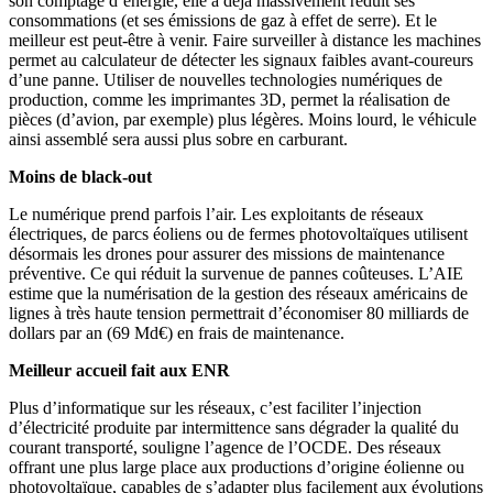
son comptage d’énergie, elle a déjà massivement réduit ses
consommations (et ses émissions de gaz à effet de serre). Et le
meilleur est peut-être à venir. Faire surveiller à distance les machines
permet au calculateur de détecter les signaux faibles avant-coureurs
d’une panne. Utiliser de nouvelles technologies numériques de
production, comme les imprimantes 3D, permet la réalisation de
pièces (d’avion, par exemple) plus légères. Moins lourd, le véhicule
ainsi assemblé sera aussi plus sobre en carburant.
Moins de black-out
Le numérique prend parfois l’air. Les exploitants de réseaux
électriques, de parcs éoliens ou de fermes photovoltaïques utilisent
désormais les drones pour assurer des missions de maintenance
préventive. Ce qui réduit la survenue de pannes coûteuses. L’AIE
estime que la numérisation de la gestion des réseaux américains de
lignes à très haute tension permettrait d’économiser 80 milliards de
dollars par an (69 Md€) en frais de maintenance.
Meilleur accueil fait aux ENR
Plus d’informatique sur les réseaux, c’est faciliter l’injection
d’électricité produite par intermittence sans dégrader la qualité du
courant transporté, souligne l’agence de l’OCDE. Des réseaux
offrant une plus large place aux productions d’origine éolienne ou
photovoltaïque, capables de s’adapter plus facilement aux évolutions