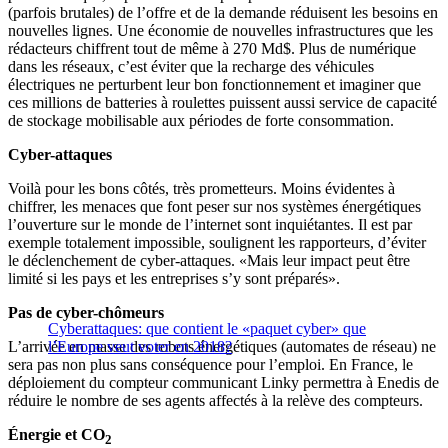
(parfois brutales) de l’offre et de la demande réduisent les besoins en
nouvelles lignes. Une économie de nouvelles infrastructures que les
rédacteurs chiffrent tout de même à 270 Md$. Plus de numérique
dans les réseaux, c’est éviter que la recharge des véhicules
électriques ne perturbent leur bon fonctionnement et imaginer que
ces millions de batteries à roulettes puissent aussi service de capacité
de stockage mobilisable aux périodes de forte consommation.
Cyber-attaques
Voilà pour les bons côtés, très prometteurs. Moins évidentes à
chiffrer, les menaces que font peser sur nos systèmes énergétiques
l’ouverture sur le monde de l’internet sont inquiétantes. Il est par
exemple totalement impossible, soulignent les rapporteurs, d’éviter
le déclenchement de cyber-attaques.
«Mais leur impact peut être
limité si les pays et les entreprises s’y sont préparés».
Pas de cyber-chômeurs
Cyberattaques: que contient le «paquet cyber» que
L’arrivée en masse des robots énergétiques (automates de réseau) ne
l’Europe veut voter en 2018?
sera pas non plus sans conséquence pour l’emploi. En France, le
déploiement du compteur communicant Linky permettra à Enedis de
réduire le nombre de ses agents affectés à la relève des compteurs.
Énergie et CO
2