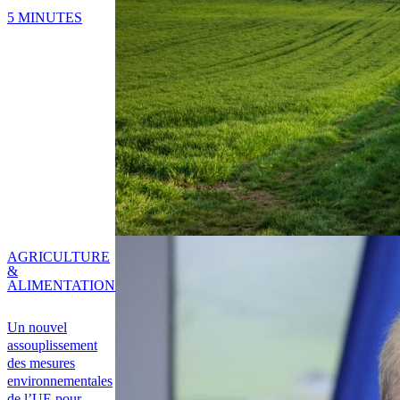
5 MINUTES
AGRICULTURE
&
ALIMENTATION
Un nouvel
assouplissement
des mesures
environnementales
de l’UE pour