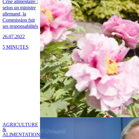
Crise alimentaire :
selon un ministre
allemand, la
Commission fuit
ses responsabilités
26.07.2022
5 MINUTES
AGRICULTURE
&
ALIMENTATION