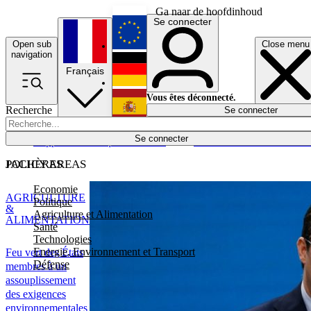
Ga naar de hoofdinhoud
Se connecter
Open sub
Close menu
English
navigation
Français
Deutsch
Vous êtes déconnecté.
Recherche
Se connecter
Español
Lumières éteintes
Se connecter
Rapporteur
Politique
Économie
Newsletters
Evénements
Em
POLICY AREAS
JACHÈRES
Economie
AGRICULTURE
Politique
&
Agriculture et Alimentation
ALIMENTATION
Santé
Technologies
Energie, Environnement et Transport
Feu vert des États
Défense
membres à un
assouplissement
des exigences
environnementales