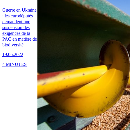
Guerre en Ukraine
: les eurodéputés
demandent une
suspension des
exigences de la
PAC en matière de
biodiversité
19.05.2022
4 MINUTES