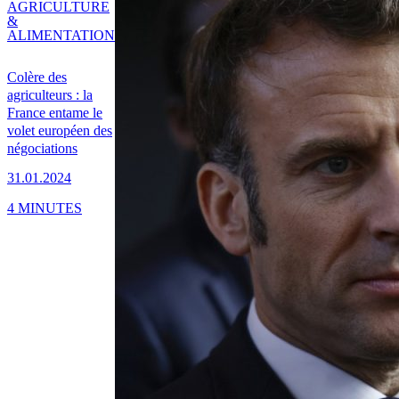
AGRICULTURE
&
ALIMENTATION
Colère des
agriculteurs : la
France entame le
volet européen des
négociations
31.01.2024
4 MINUTES