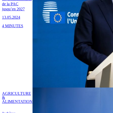
de la PAC
jusqu’en 2027
13.05.2024
4 MINUTES
AGRICULTURE
&
ALIMENTATION