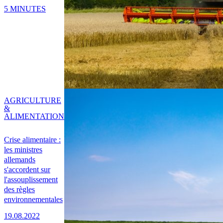
5 MINUTES
AGRICULTURE
&
ALIMENTATION
Crise alimentaire :
les ministres
allemands
s'accordent sur
l'assouplissement
des règles
environnementales
19.08.2022