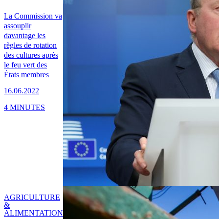
La Commission va
assouplir
davantage les
règles de rotation
des cultures après
le feu vert des
États membres
16.06.2022
4 MINUTES
AGRICULTURE
&
ALIMENTATION