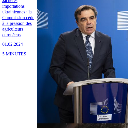
Jachères,
importations
ukrainiennes : la
Commission cède
à la pression des
agriculteurs
européens
01.02.2024
5 MINUTES