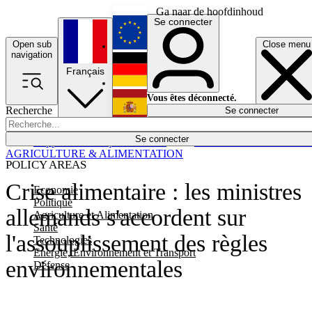
Ga naar de hoofdinhoud
Se connecter
Open sub
Close menu
English
navigation
Français
Deutsch
Vous êtes déconnecté.
Recherche
Se connecter
Español
Lumières éteintes
Se connecter
Rapporteur
Politique
Économie
Newsletters
Evénements
Em
AGRICULTURE & ALIMENTATION
POLICY AREAS
Crise alimentaire : les ministres
Economie
Politique
allemands s'accordent sur
Agriculture et Alimentation
Santé
l'assouplissement des règles
Technologies
Energie, Environnement et Transport
environnementales
Défense