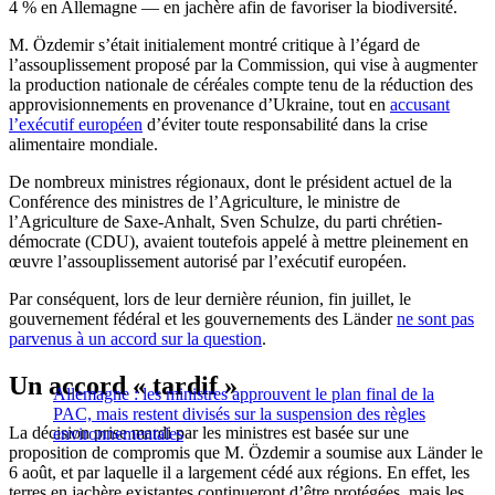
4 % en Allemagne — en jachère afin de favoriser la biodiversité.
M. Özdemir s’était initialement montré critique à l’égard de
l’assouplissement proposé par la Commission, qui vise à augmenter
la production nationale de céréales compte tenu de la réduction des
approvisionnements en provenance d’Ukraine, tout en
accusant
l’exécutif européen
d’éviter toute responsabilité dans la crise
alimentaire mondiale.
De nombreux ministres régionaux, dont le président actuel de la
Conférence des ministres de l’Agriculture, le ministre de
l’Agriculture de Saxe-Anhalt, Sven Schulze, du parti chrétien-
démocrate (CDU), avaient toutefois appelé à mettre pleinement en
œuvre l’assouplissement autorisé par l’exécutif européen.
Par conséquent, lors de leur dernière réunion, fin juillet, le
gouvernement fédéral et les gouvernements des Länder
ne sont pas
parvenus à un accord sur la question
.
Un accord « tardif »
Allemagne : les ministres approuvent le plan final de la
PAC, mais restent divisés sur la suspension des règles
La décision prise mardi par les ministres est basée sur une
environnementales
proposition de compromis que M. Özdemir a soumise aux Länder le
6 août, et par laquelle il a largement cédé aux régions. En effet, les
terres en jachère existantes continueront d’être protégées, mais les