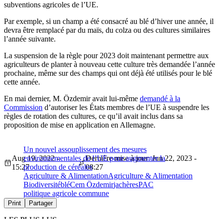
subventions agricoles de l’UE.
Par exemple, si un champ a été consacré au blé d’hiver une année, il
devra être remplacé par du maïs, du colza ou des cultures similaires
l’année suivante.
La suspension de la règle pour 2023 doit maintenant permettre aux
agriculteurs de planter à nouveau cette culture très demandée l’année
prochaine, même sur des champs qui ont déjà été utilisés pour le blé
cette année.
En mai dernier, M. Özdemir avait lui-même
demandé à la
Commission
d’autoriser les États membres de l’UE à suspendre les
règles de rotation des cultures, ce qu’il avait inclus dans sa
proposition de mise en application en Allemagne.
Un nouvel assouplissement des mesures
Aug 19, 2022 -
environnementales de l’UE pour augmenter la
Dernière mise à jour: Jun 22, 2023 -
15:27
production de céréales
08:27
Agriculture & Alimentation
Agriculture & Alimentation
Biodiversité
blé
Cem Özdemir
jachères
PAC
politique agricole commune
Print
Partager