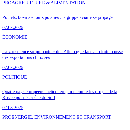
PRO
AGRICULTURE & ALIMENTATION
Poulets, bovins et ours polaires : la grippe aviaire se propage
07.08.2026
ÉCONOMIE
La « résilience surprenante » de l'Allemagne face à la forte hausse
des exportations chinoises
07.08.2026
POLITIQUE
Quatre pays européens mettent en garde contre les projets de la
Russie pour l'Ossétie du Sud
07.08.2026
PRO
ENERGIE, ENVIRONNEMENT ET TRANSPORT