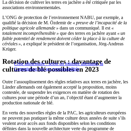
La décision de cultiver les terres en jachère a été critiquée par les
associations environnementales.
L’ONG de protection de l’environnement NABU, par exemple, a
qualifié la décision de M. Özdemir de
« preuve de l’incapacité de la
politique agricole allemande »
dans un communiqué. Il est
«
totalement incompréhensible »
que des terres en jachère ayant
« un
faible potentiel de rendement doivent céder la place à la culture de
céréales »
, a expliqué le président de l’organisation, Jörg-Andreas
Krüger.
Rotation des cultures : davantage de
Crise alimentaire : selon un ministre allemand, la
cultures de blé possibles en 2023
Commission fuit ses responsabilités
Outre l’assouplissement des règles relatives aux terres en jachère, les
Länder allemands ont également accepté la proposition, moins
contestée, de suspendre les exigences en matière de rotation des
cultures pour une période d’un an, l’objectif étant d’augmenter la
production nationale de blé.
En vertu des nouvelles règles de la PAC, les agriculteurs européens
ne peuvent pas pratiquer la même culture deux années de suite s’ils
veulent avoir accès aux fonds disponibles selon les conditions
définies dans la nouvelle architecture verte du programme de