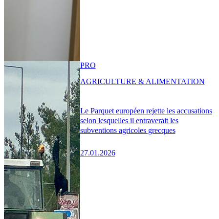
PRO
AGRICULTURE & ALIMENTATION
Le Parquet européen rejette les accusations
selon lesquelles il entraverait les
subventions agricoles grecques
27.01.2026