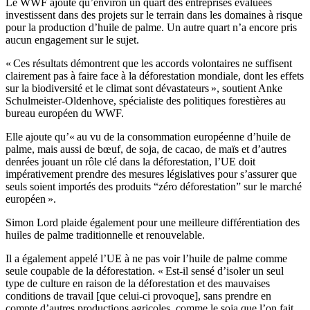
Le WWF ajoute qu’environ un quart des entreprises évaluées
investissent dans des projets sur le terrain dans les domaines à risque
pour la production d’huile de palme. Un autre quart n’a encore pris
aucun engagement sur le sujet.
« Ces résultats démontrent que les accords volontaires ne suffisent
clairement pas à faire face à la déforestation mondiale, dont les effets
sur la biodiversité et le climat sont dévastateurs », soutient Anke
Schulmeister-Oldenhove, spécialiste des politiques forestières au
bureau européen du WWF.
Elle ajoute qu’« au vu de la consommation européenne d’huile de
palme, mais aussi de bœuf, de soja, de cacao, de maïs et d’autres
denrées jouant un rôle clé dans la déforestation, l’UE doit
impérativement prendre des mesures législatives pour s’assurer que
seuls soient importés des produits “zéro déforestation” sur le marché
européen ».
Simon Lord plaide également pour une meilleure différentiation des
huiles de palme traditionnelle et renouvelable.
Il a également appelé l’UE à ne pas voir l’huile de palme comme
seule coupable de la déforestation. « Est-il sensé d’isoler un seul
type de culture en raison de la déforestation et des mauvaises
conditions de travail [que celui-ci provoque], sans prendre en
compte d’autres productions agricoles, comme le soja que l’on fait