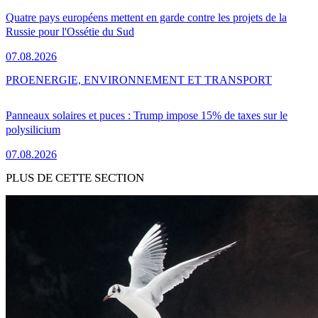
Quatre pays européens mettent en garde contre les projets de la
Russie pour l'Ossétie du Sud
07.08.2026
PRO
ENERGIE, ENVIRONNEMENT ET TRANSPORT
Panneaux solaires et puces : Trump impose 15% de taxes sur le
polysilicium
07.08.2026
PLUS DE CETTE SECTION