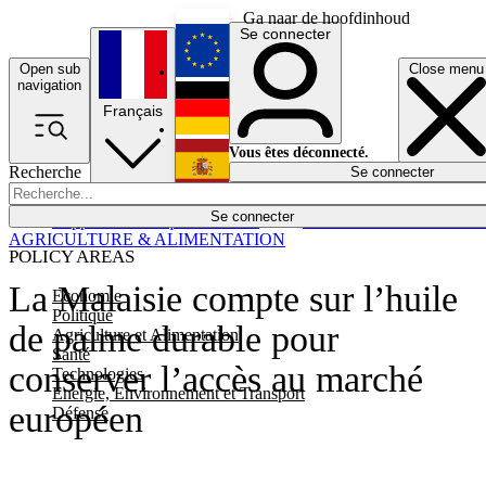
Ga naar de hoofdinhoud
Se connecter
Open sub
Close menu
English
navigation
Français
Deutsch
Vous êtes déconnecté.
Recherche
Se connecter
Español
Lumières éteintes
Se connecter
Rapporteur
Politique
Économie
Newsletters
Evénements
Em
AGRICULTURE & ALIMENTATION
POLICY AREAS
La Malaisie compte sur l’huile
Economie
Politique
de palme durable pour
Agriculture et Alimentation
Santé
conserver l’accès au marché
Technologies
Energie, Environnement et Transport
européen
Défense