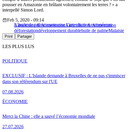
pousser en Amazonie en brûlant volontairement les terres ? » a
interpellé Simon Lord.
Feb 5, 2020 - 09:14
L’huile de palme contourne l’interdiction européenne
Agriculture & Alimentation
Agriculture & Alimentation
déforestation
développement durable
huile de palme
Malaisie
Print
Partager
LES PLUS LUS
POLITIQUE
EXCLUSIF : L'Islande demande à Bruxelles de ne pas s'immiscer
dans son référendum sur l'UE
07.08.2026
ÉCONOMIE
Merci la Chine : elle a sauvé l’économie mondiale
27.07.2026