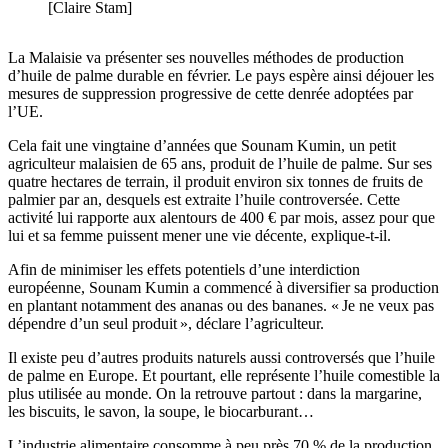
[Claire Stam]
La Malaisie va présenter ses nouvelles méthodes de production
d’huile de palme durable en février. Le pays espère ainsi déjouer les
mesures de suppression progressive de cette denrée adoptées par
l’UE.
Cela fait une vingtaine d’années que Sounam Kumin, un petit
agriculteur malaisien de 65 ans, produit de l’huile de palme. Sur ses
quatre hectares de terrain, il produit environ six tonnes de fruits de
palmier par an, desquels est extraite l’huile controversée. Cette
activité lui rapporte aux alentours de 400 € par mois, assez pour que
lui et sa femme puissent mener une vie décente, explique-t-il.
Afin de minimiser les effets potentiels d’une interdiction
européenne, Sounam Kumin a commencé à diversifier sa production
en plantant notamment des ananas ou des bananes. « Je ne veux pas
dépendre d’un seul produit », déclare l’agriculteur.
Il existe peu d’autres produits naturels aussi controversés que l’huile
de palme en Europe. Et pourtant, elle représente l’huile comestible la
plus utilisée au monde. On la retrouve partout : dans la margarine,
les biscuits, le savon, la soupe, le biocarburant…
L’industrie alimentaire consomme à peu près 70 % de la production