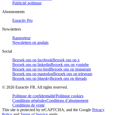
Publicité politique
Abonnements
Euractiv Pro
Newsletters
Rapporteur
Newsletters en anglais
Social
Bezoek ons op facebook
Bezoek ons op x
Bezoek ons op linkedin
Bezoek ons op youtube
Bezoek ons op rss-feed
Bezoek ons op instagram
Bezoek ons op mastodon
Bezoek ons op telegram
Bezoek ons op bluesky
Bezoek ons op threads
©
2026
Euractiv FR. All rights reserved.
Politique de confidentialité
Politique cookies
Conditions générales
Conditions d’abonnement
Conditions de vente
This site is protected by reCAPTCHA, and the Google
Privacy
Policy
and
Terms of Service
apply.