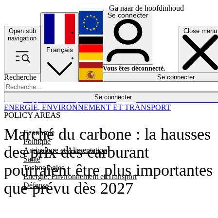
Ga naar de hoofdinhoud
Se connecter
Open sub
Close menu
English
navigation
Français
Deutsch
Vous êtes déconnecté.
Recherche
Se connecter
Español
Lumières éteintes
Se connecter
Rapporteur
Politique
Économie
Newsletters
Evénements
Em
ENERGIE, ENVIRONNEMENT ET TRANSPORT
POLICY AREAS
Marché du carbone : la hausses
Economie
Politique
des prix des carburant
Agriculture et Alimentation
Santé
pourraient être plus importantes
Technologies
Energie, Environnement et Transport
que prévu dès 2027
Défense