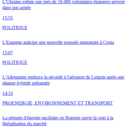
L'Ukraine estime que près de 16 000 volontaires étrangers servent
dans son armée
15:55
POLITIQUE
L'Espagne anticipe une nouvelle poussée migratoire à Ceuta
15:07
POLITIQUE
L'Allemagne renforce la sécurité à l'aéroport de Leipzig après une
attaque hybride présumée
14:33
PRO
ENERGIE, ENVIRONNEMENT ET TRANSPORT
La pénurie d'énergie nucléaire en Hongrie ouvre la voie à la
libéralisation du marché