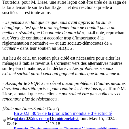
Toutefois, pour M. Liese, une autre leçon doit être tirée de la saga de
la loi allemande sur le chauffage — et des réactions qu’elle a
suscitées — est toute autre.
« Je pensais en fait que ce que nous avait appris la loi sur le
chauffage, c’est que le droit règlementaire ne conduit pas à un
meilleur résultat que l’économie de marché »
, a-t-il noté, reprochant
aux Verts de continuer à accorder trop d’importance à la
règlementation normative — et aux sociaux-démocrates de
«
vaciller »
dans leur soutien au SEQE 2.
Au lieu de cela, un soutien plus ciblé est nécessaire pour aider les
ménages à faibles revenus à s’orienter vers des alternatives neutres
sur le plan climatique, a-t-il déclaré :
« Les problèmes sociaux
existent surtout parmi ceux qui gagnent moins que la moyenne ».
« Assouplir le SEQE 2 ne résout aucun problème. D’autres mesures
devraient alors être prises pour réduire les émissions »
, a affirmé M.
Liese, ajoutant que ces actions
« pourraient être plus coûteuses et
rencontrer plus de résistance ».
[Édité par Anne-Sophie Gayet]
En 2023, 30 % de la production mondiale d’électricité
May 14, 2024 -
provenait des énergies renouvelabes
Dernière mise à jour: May 15, 2024 -
08:16
13:18
Energie, Environnement et Transport
Allemagne
bâtiments