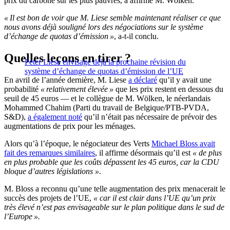
prix du carbone sur les plus pauvres, a affirmé M. Wölken.
« Il est bon de voir que M. Liese semble maintenant réaliser ce que
nous avons déjà souligné lors des négociations sur le système
d’échange de quotas d’émission »
, a-t-il conclu.
Quelles leçons en tirer ?
Peter Liese envisage déjà la prochaine révision du
système d’échange de quotas d’émission de l’UE
En avril de l’année dernière, M. Liese
a déclaré
qu’il y avait une
probabilité
« relativement élevée »
que les prix restent en dessous du
seuil de 45 euros — et le collègue de M. Wölken, le néerlandais
Mohammed Chahim (Parti du travail de Belgique/PTB-PVDA,
S&D),
a également noté
qu’il n’était pas nécessaire de prévoir des
augmentations de prix pour les ménages.
Alors qu’à l’époque, le négociateur des Verts
Michael Bloss avait
fait des remarques similaires
, il affirme désormais qu’il est
« de plus
en plus probable que les coûts dépassent les 45 euros, car la CDU
bloque d’autres législations »
.
M. Bloss a reconnu qu’une telle augmentation des prix menacerait le
succès des projets de l’UE,
« car il est clair dans l’UE qu’un prix
très élevé n’est pas envisageable sur le plan politique dans le sud de
l’Europe ».