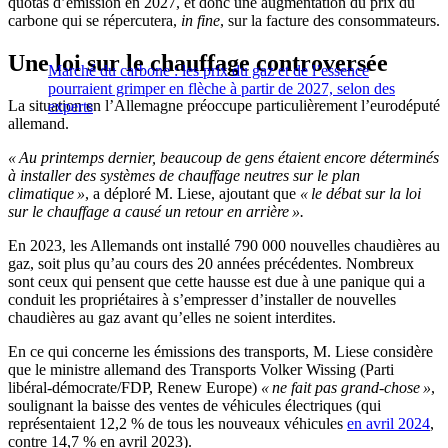
quotas d’émission en 2027, et donc une augmentation du prix du
carbone qui se répercutera,
in fine
, sur la facture des consommateurs.
Une loi sur le chauffage controversée
Marché du carbone : les prix du gaz et de l’essence
pourraient grimper en flèche à partir de 2027, selon des
La situation en l’Allemagne préoccupe particulièrement l’eurodéputé
experts
allemand.
« Au printemps dernier, beaucoup de gens étaient encore déterminés
à installer des systèmes de chauffage neutres sur le plan
climatique »
, a déploré M. Liese, ajoutant que
« le débat sur la loi
sur le chauffage a causé un retour en arrière ».
En 2023, les Allemands ont installé 790 000 nouvelles chaudières au
gaz, soit plus qu’au cours des 20 années précédentes. Nombreux
sont ceux qui pensent que cette hausse est due à une panique qui a
conduit les propriétaires à s’empresser d’installer de nouvelles
chaudières au gaz avant qu’elles ne soient interdites.
En ce qui concerne les émissions des transports, M. Liese considère
que le ministre allemand des Transports Volker Wissing (Parti
libéral-démocrate/FDP, Renew Europe)
« ne fait pas grand-chose »
,
soulignant la baisse des ventes de véhicules électriques (qui
représentaient 12,2 % de tous les nouveaux véhicules
en avril 2024
,
contre 14,7 % en avril 2023).