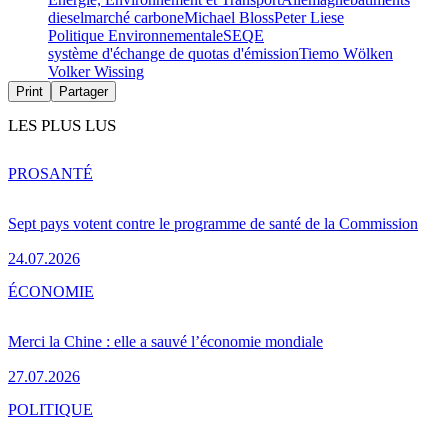
diesel
marché carbone
Michael Bloss
Peter Liese
Politique Environnementale
SEQE
système d'échange de quotas d'émission
Tiemo Wölken
Volker Wissing
Print
Partager
LES PLUS LUS
PRO
SANTÉ
Sept pays votent contre le programme de santé de la Commission
24.07.2026
ÉCONOMIE
Merci la Chine : elle a sauvé l’économie mondiale
27.07.2026
POLITIQUE