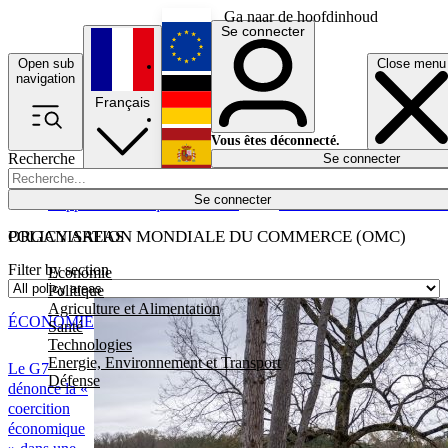
Ga naar de hoofdinhoud
Se connecter
Open sub
Close menu
English
navigation
Français
Deutsch
Vous êtes déconnecté.
Recherche
Se connecter
Español
Lumières éteintes
Se connecter
Rapporteur
Politique
Économie
Newsletters
Evénements
Em
POLICY AREAS
ORGANISATION MONDIALE DU COMMERCE (OMC)
Filter by section
Economie
Politique
Agriculture et Alimentation
ÉCONOMIE
Santé
Technologies
Energie, Environnement et Transport
Le G7
Défense
dénonce la «
coercition
économique