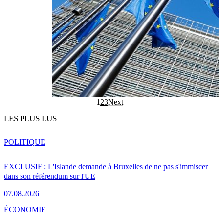
1
2
3
Next
LES PLUS LUS
POLITIQUE
EXCLUSIF : L'Islande demande à Bruxelles de ne pas s'immiscer
dans son référendum sur l'UE
07.08.2026
ÉCONOMIE