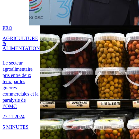
PRO
AGRICULTURE
&
ALIMENTATION
Le secteur
agroalimentaire
pris entre deux
feux par les
guerres
commerciales et la
paralysie de
l’OMC
27.11.2024
5 MINUTES