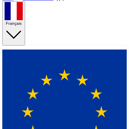
Français