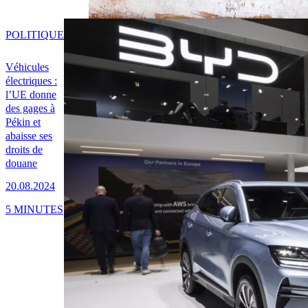
POLITIQUE
Véhicules
électriques :
l’UE donne
des gages à
Pékin et
abaisse ses
droits de
douane
20.08.2024
5 MINUTES