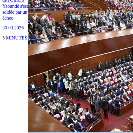
de l'OMC à
Yaoundé s'est
soldée par un
échec
30.03.2026
5 MINUTES