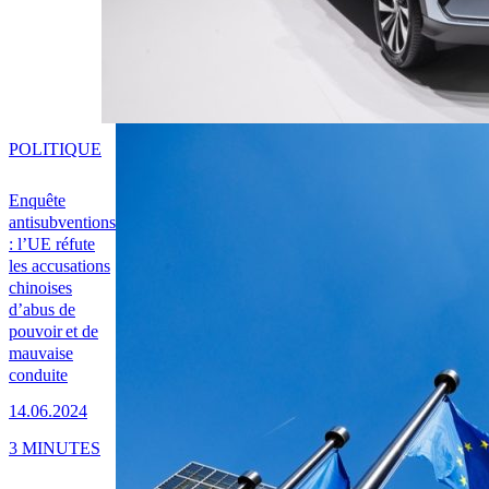
POLITIQUE
Enquête
antisubventions
: l’UE réfute
les accusations
chinoises
d’abus de
pouvoir et de
mauvaise
conduite
14.06.2024
3 MINUTES