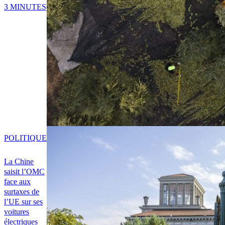
3 MINUTES
POLITIQUE
La Chine
saisit l’OMC
face aux
surtaxes de
l’UE sur ses
voitures
électriques