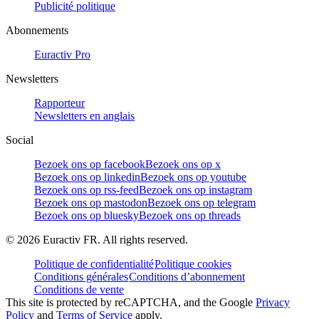
Publicité politique
Abonnements
Euractiv Pro
Newsletters
Rapporteur
Newsletters en anglais
Social
Bezoek ons op facebook
Bezoek ons op x
Bezoek ons op linkedin
Bezoek ons op youtube
Bezoek ons op rss-feed
Bezoek ons op instagram
Bezoek ons op mastodon
Bezoek ons op telegram
Bezoek ons op bluesky
Bezoek ons op threads
©
2026
Euractiv FR. All rights reserved.
Politique de confidentialité
Politique cookies
Conditions générales
Conditions d’abonnement
Conditions de vente
This site is protected by reCAPTCHA, and the Google
Privacy
Policy
and
Terms of Service
apply.