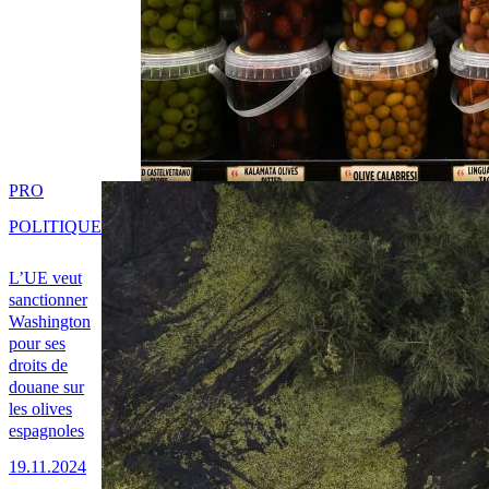
PRO
POLITIQUE
L’UE veut
sanctionner
Washington
pour ses
droits de
douane sur
les olives
espagnoles
19.11.2024