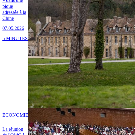
» dans une
pique
adressée à la
Chine
07.05.2026
5 MINUTES
ÉCONOMIE
La réunion