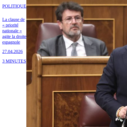
POLITIQUE
La clause de
« priorité
nationale »
agite la droite
espagnole
27.04.2026
3 MINUTES