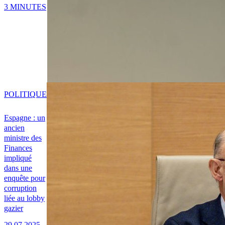
3 MINUTES
POLITIQUE
Espagne : un
ancien
ministre des
Finances
impliqué
dans une
enquête pour
corruption
liée au lobby
gazier
29.07.2025