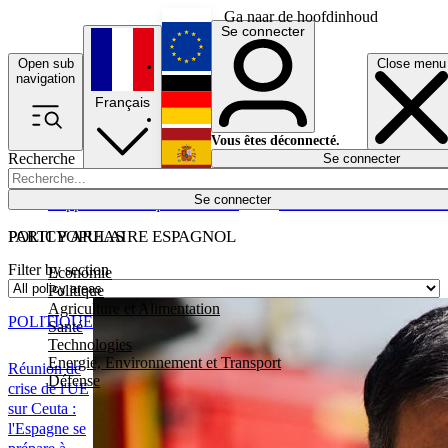
Ga naar de hoofdinhoud
Se connecter
Open sub
Close menu
English
navigation
Français
Deutsch
Vous êtes déconnecté.
Recherche
Se connecter
Español
Lumières éteintes
Se connecter
Rapporteur
Politique
Économie
Newsletters
Evénements
Em
POLICY AREAS
PARTI POPULAIRE ESPAGNOL
Filter by section
Economie
Politique
Agriculture et Alimentation
POLITIQUE
Santé
Technologies
Energie, Environnement et Transport
Réunion de
Défense
crise de l'UE
sur Ceuta :
l'Espagne se