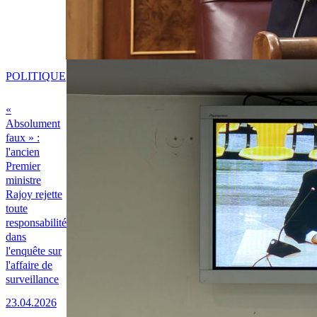
POLITIQUE
«
Absolument
faux » :
l'ancien
Premier
ministre
Rajoy rejette
toute
responsabilité
dans
l'enquête sur
l'affaire de
surveillance
23.04.2026