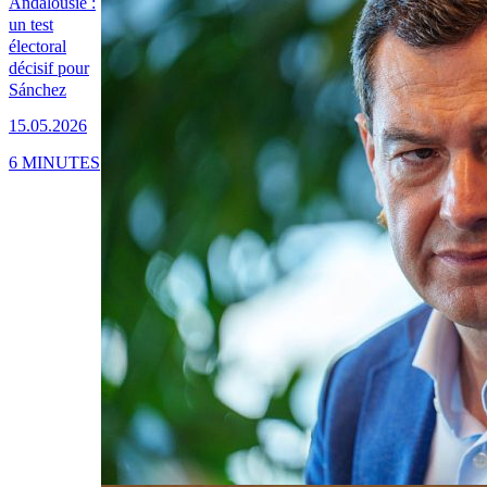
Andalousie :
un test
électoral
décisif pour
Sánchez
15.05.2026
6 MINUTES