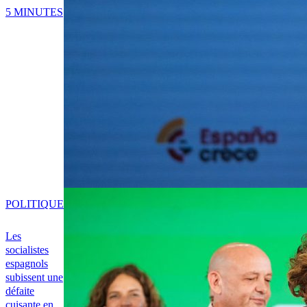
5 MINUTES
POLITIQUE
Les
socialistes
espagnols
subissent une
défaite
cuisante en