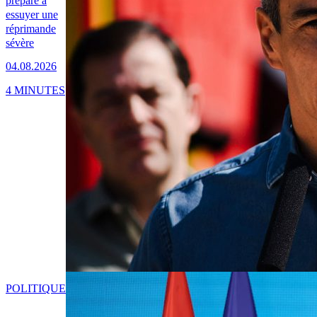
prépare à
essuyer une
réprimande
sévère
04.08.2026
4 MINUTES
POLITIQUE