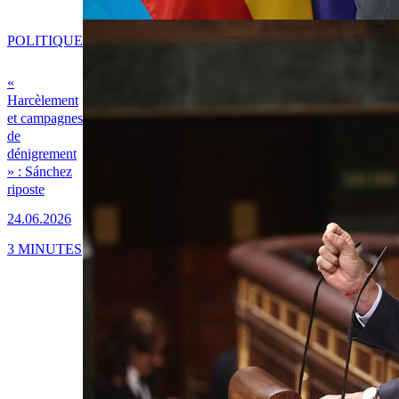
POLITIQUE
«
Harcèlement
et campagnes
de
dénigrement
» : Sánchez
riposte
24.06.2026
3 MINUTES